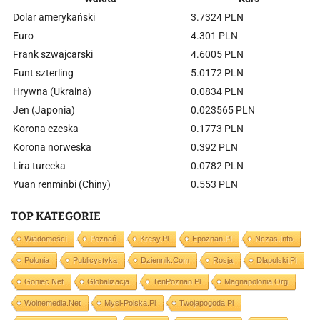
Dolar amerykański
3.7324 PLN
Euro
4.301 PLN
Frank szwajcarski
4.6005 PLN
Funt szterling
5.0172 PLN
Hrywna (Ukraina)
0.0834 PLN
Jen (Japonia)
0.023565 PLN
Korona czeska
0.1773 PLN
Korona norweska
0.392 PLN
Lira turecka
0.0782 PLN
Yuan renminbi (Chiny)
0.553 PLN
TOP KATEGORIE
Wiadomości
Poznań
Kresy.pl
Epoznan.pl
Nczas.info
Polonia
Publicystyka
Dziennik.com
Rosja
Dlapolski.pl
Goniec.net
Globalizacja
TenPoznan.pl
Magnapolonia.org
Wolnemedia.net
Mysl-Polska.pl
Twojapogoda.pl