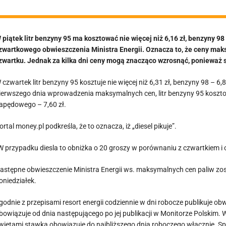
 piątek litr benzyny 95 ma kosztować nie więcej niż 6,16 zł, benzyny 98 
zwartkowego obwieszczenia Ministra Energii. Oznacza to, że ceny maks
zwartku. Jednak za kilka dni ceny mogą znacząco wzrosnąć, ponieważ s
 czwartek litr benzyny 95 kosztuje nie więcej niż 6,31 zł, benzyny 98 – 6
ierwszego dnia wprowadzenia maksymalnych cen, litr benzyny 95 kosztowa
apędowego – 7,60 zł.
ortal money.pl podkreśla, że to oznacza, iż „diesel pikuje”.
W przypadku diesla to obniżka o 20 groszy w porównaniu z czwartkiem i 
astępne obwieszczenie Ministra Energii ws. maksymalnych cen paliw zosta
oniedziałek.
godnie z przepisami resort energii codziennie w dni robocze publikuje
bowiązuje od dnia następującego po jej publikacji w Monitorze Polskim. 
więtami stawka obowiązuje do najbliższego dnia roboczego włącznie. S