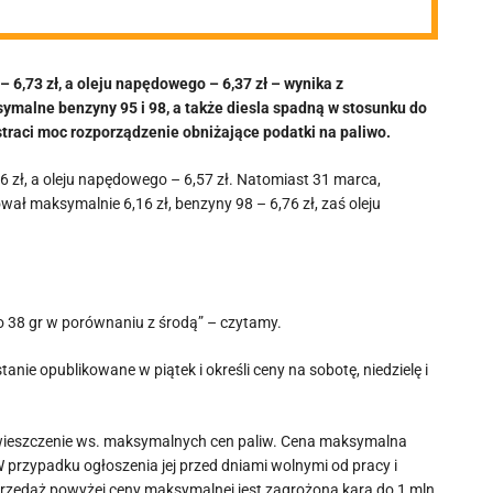
– 6,73 zł, a oleju napędowego – 6,37 zł – wynika z
ymalne benzyny 95 i 98, a także diesla spadną w stosunku do
traci moc rozporządzenie obniżające podatki na paliwo.
,86 zł, a oleju napędowego – 6,57 zł. Natomiast 31 marca,
ł maksymalnie 6,16 zł, benzyny 98 – 6,76 zł, zaś oleju
o 38 gr w porównaniu z środą” – czytamy.
nie opublikowane w piątek i określi ceny na sobotę, niedzielę i
 obwieszczenie ws. maksymalnych cen paliw. Cena maksymalna
W przypadku ogłoszenia jej przed dniami wolnymi od pracy i
przedaż powyżej ceny maksymalnej jest zagrożona karą do 1 mln