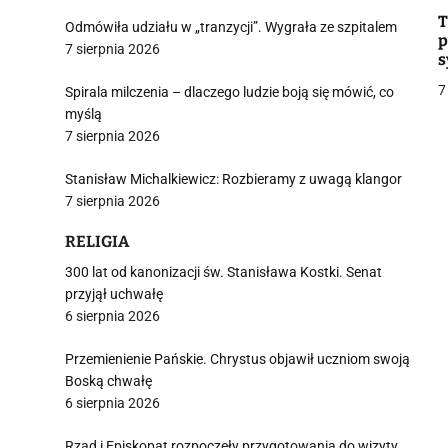
T
Odmówiła udziału w „tranzycji”. Wygrała ze szpitalem
p
7 sierpnia 2026
s
m
7
Spirala milczenia – dlaczego ludzie boją się mówić, co
myślą
7 sierpnia 2026
j
Stanisław Michalkiewicz: Rozbieramy z uwagą klangor
7 sierpnia 2026
RELIGIA
300 lat od kanonizacji św. Stanisława Kostki. Senat
i
przyjął uchwałę
6 sierpnia 2026
Przemienienie Pańskie. Chrystus objawił uczniom swoją
Boską chwałę
6 sierpnia 2026
Rząd i Episkopat rozpoczęły przygotowania do wizyty