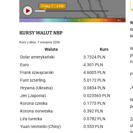
W
c
KURSY WALUT NBP
c
Kurs z dnia: 7 sierpnia 2026
W
Waluta
Kurs
p
Dolar amerykański
3.7324 PLN
n
Euro
4.301 PLN
Frank szwajcarski
4.6005 PLN
P
Funt szterling
5.0172 PLN
„
Hrywna (Ukraina)
0.0834 PLN
Jen (Japonia)
0.023565 PLN
N
Korona czeska
0.1773 PLN
p
Korona norweska
0.392 PLN
Lira turecka
0.0782 PLN
Z
o
Yuan renminbi (Chiny)
0.553 PLN
ś