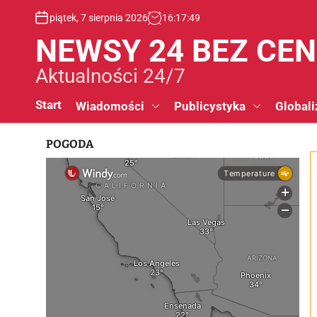
S
piątek, 7 sierpnia 2026
16
:
17
:
50
k
i
NEWSY 24 BEZ CE
p
t
Aktualności 24/7
o
c
Start
Wiadomości
Publicystyka
Globali
o
n
POGODA
t
e
n
t