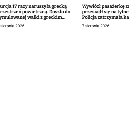
urcja 17 razy naruszyła grecką
Wywiózł pasażerkę za
g
rzestrzeń powietrzną. Doszło do
przesiadł się na tylne
ymulowanej walki z greckim
Policja zatrzymała k
a
yśliwcem
kierowcę taksówki
 sierpnia 2026
7 sierpnia 2026
c
a
w
p
s
u