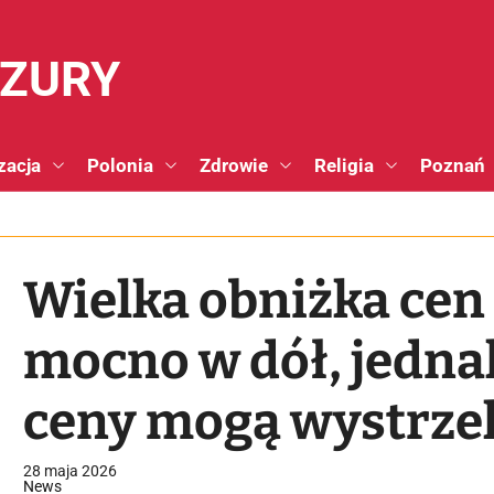
NZURY
zacja
Polonia
Zdrowie
Religia
Poznań
Wielka obniżka cen 
mocno w dół, jedna
ceny mogą wystrzel
28 maja 2026
News