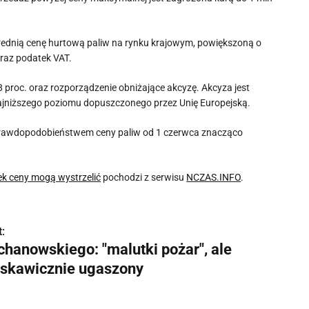
rednią cenę hurtową paliw na rynku krajowym, powiększoną o
oraz podatek VAT.
 proc. oraz rozporządzenie obniżające akcyzę. Akcyza jest
do najniższego poziomu dopuszczonego przez Unię Europejską.
m prawdopodobieństwem ceny paliw od 1 czerwca znacząco
łek ceny mogą wystrzelić
pochodzi z serwisu
NCZAS.INFO
.
:
chanowskiego: "malutki pożar", ale
yskawicznie ugaszony