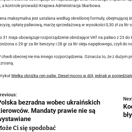
ł, a kontrole prowadzi Krajowa Administracja Skarbowa.
ena maksymalna jest ustalana według określonej formuły, obejmującej ś
kcyzę, opłatę paliwową, marżę sprzedażową w wysokości 0,30 zł za litr 
o 31 maja obowiązuje rozporządzenie obniżające VAT na paliwo z 23 do 8
bniżona o 29 gr za litr benzyny i 28 gr za litr oleju napędowego, czyli 
 chwili obecnej nie ma innego rozporządzenia. Oznacza to, że z duży
zrosną.
rtykuł
Wielka obniżka cen paliw. Diesel mocno w dół, jednak w poniedzia
revious:
N
Next
Polska bezradna wobec ukraińskich
Ko
a
kierowców. Mandaty prawie nie są
bł
w
wystawiane
Może Ci się spodobać