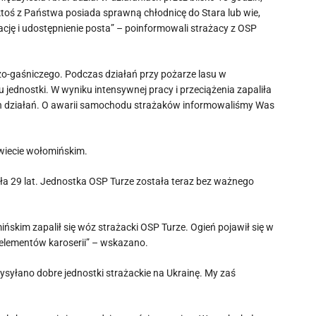
 ktoś z Państwa posiada sprawną chłodnicę do Stara lub wie,
cję i udostępnienie posta” – poinformowali strażacy z OSP
o-gaśniczego. Podczas działań przy pożarze lasu w
jednostki. W wyniku intensywnej pracy i przeciążenia zapaliła
zych działań. O awarii samochodu strażaków informowaliśmy Was
wiecie wołomińskim.
żyła 29 lat. Jednostka OSP Turze została teraz bez ważnego
ńskim zapalił się wóz strażacki OSP Turze. Ogień pojawił się w
ć elementów karoserii” – wskazano.
syłano dobre jednostki strażackie na Ukrainę. My zaś