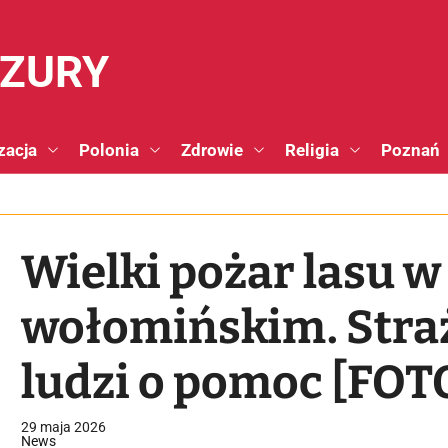
NZURY
zacja
Polonia
Zdrowie
Religia
Poznań
Wielki pożar lasu w
wołomińskim. Stra
ludzi o pomoc [FOT
29 maja 2026
News