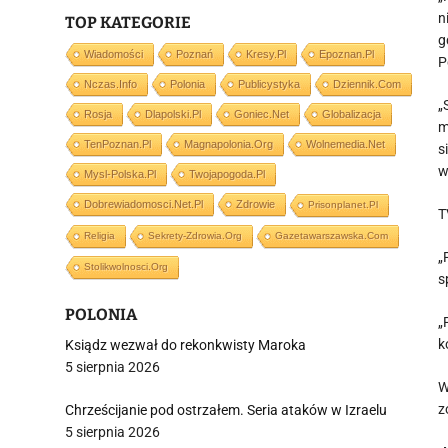
n
TOP KATEGORIE
g
Wiadomości
Poznań
Kresy.pl
Epoznan.pl
P
Nczas.info
Polonia
Publicystyka
Dziennik.com
„
Rosja
Dlapolski.pl
Goniec.net
Globalizacja
m
TenPoznan.pl
Magnapolonia.org
Wolnemedia.net
s
w
Mysl-Polska.pl
Twojapogoda.pl
Dobrewiadomosci.net.pl
Zdrowie
Prisonplanet.pl
T
Religia
Sekrety-Zdrowia.org
Gazetawarszawska.com
„
Stolikwolnosci.org
s
POLONIA
„
k
Ksiądz wezwał do rekonkwisty Maroka
5 sierpnia 2026
W
z
Chrześcijanie pod ostrzałem. Seria ataków w Izraelu
5 sierpnia 2026