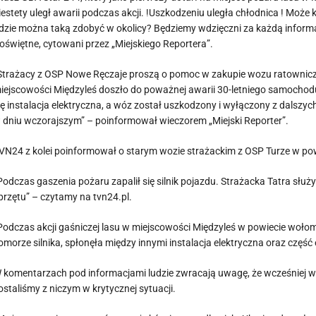
iestety uległ awarii podczas akcji. !Uszkodzeniu uległa chłodnica ! Może
dzie można taką zdobyć w okolicy? Będziemy wdzięczni za każdą informa
oświętne, cytowani przez „Miejskiego Reportera”.
Strażacy z OSP Nowe Ręczaje proszą o pomoc w zakupie wozu ratownicz
iejscowości Międzyleś doszło do poważnej awarii 30-letniego samochodu 
ię instalacja elektryczna, a wóz został uszkodzony i wyłączony z dals
 dniu wczorajszym” – poinformował wieczorem „Miejski Reporter”.
VN24 z kolei poinformował o starym wozie strażackim z OSP Turze w po
Podczas gaszenia pożaru zapalił się silnik pojazdu. Strażacka Tatra słu
przętu” – czytamy na tvn24.pl.
Podczas akcji gaśniczej lasu w miejscowości Międzyleś w powiecie wołomi
omorze silnika, spłonęła między innymi instalacja elektryczna oraz częś
 komentarzach pod informacjami ludzie zwracają uwagę, że wcześniej wy
ostaliśmy z niczym w krytycznej sytuacji.