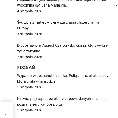
5
wspomina św. Jana Marię Via…
j
4 sierpnia 2026
Św. Lidia z Tiatyry – pierwsza znana chrześcijanka
Europy
3 sierpnia 2026
Błogosławiony August Czartoryski. Książę, który wybrał
i
życie zakonne
2 sierpnia 2026
POZNAŃ
Wypadek w poznańskim parku. Policjanci szukają osoby,
która brała w nim udział
5 sierpnia 2026
Nie wszyscy są zadowoleni z zapowiadanych zmian na
poznańskiej ulicy. Doszło tu …
5 sierpnia 2026
DEO]