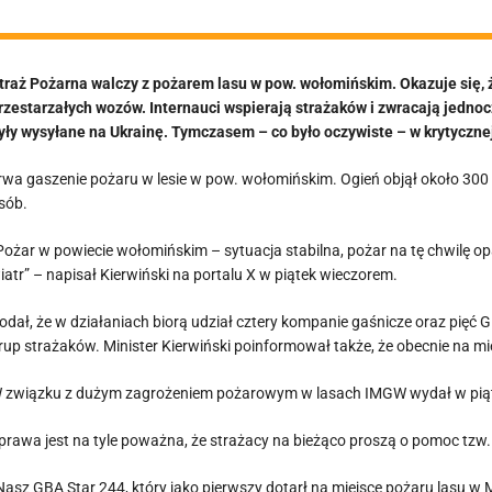
traż Pożarna walczy z pożarem lasu w pow. wołomińskim. Okazuje się, ż
rzestarzałych wozów. Internauci wspierają strażaków i zwracają jedno
yły wysyłane na Ukrainę. Tymczasem – co było oczywiste – w krytyczne
rwa gaszenie pożaru w lesie w pow. wołomińskim. Ogień objął około 30
sób.
Pożar w powiecie wołomińskim – sytuacja stabilna, pożar na tę chwilę op
iatr” – napisał Kierwiński na portalu X w piątek wieczorem.
odał, że w działaniach biorą udział cztery kompanie gaśnicze oraz pięć 
rup strażaków. Minister Kierwiński poinformował także, że obecnie na 
 związku z dużym zagrożeniem pożarowym w lasach IMGW wydał w piątek 
prawa jest na tyle poważna, że strażacy na bieżąco proszą o pomoc tzw.
Nasz GBA Star 244, który jako pierwszy dotarł na miejsce pożaru lasu w Mi