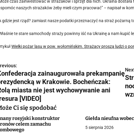
Może czas zainwestować w strażaków i sprzęt dla nich. Ukraina dostała t
spomóc naszych strażaków żeby mieli czym pracować” – napisał w kom
A gdzie jest rząd? zamiast nasze podatki przeznaczyć na straż pożarną 
Właśnie te stare samochody straży powinny iść na Ukrainę a nam kupić lep
rtykuł
Wielki pożar lasu w pow. wołomińskim. Strażacy proszą ludzi o p
revious:
N
Next
Konfederacja zainaugurowała prekampanię
Str
a
prezydencką w Krakowie. Bocheńczak:
noc
w
Rolą miasta nie jest wychowywanie ani
wz
tresura [VIDEO]
Może Ci się spodobać
g
nany rosyjski konstruktor
Giełda nieufna wobe
a
ronów celem zamachu
5 sierpnia 2026
bombowego