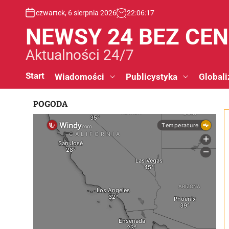
S
czwartek, 6 sierpnia 2026
22
:
06
:
17
k
i
NEWSY 24 BEZ CE
p
t
Aktualności 24/7
o
c
Start
Wiadomości
Publicystyka
Globali
o
n
POGODA
t
e
n
t