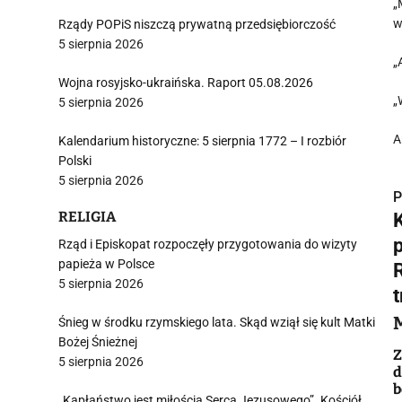
„
w
Rządy POPiS niszczą prywatną przedsiębiorczość
5 sierpnia 2026
„
Wojna rosyjsko-ukraińska. Raport 05.08.2026
„
5 sierpnia 2026
A
Kalendarium historyczne: 5 sierpnia 1772 – I rozbiór
Polski
5 sierpnia 2026
P
RELIGIA
Rząd i Episkopat rozpoczęły przygotowania do wizyty
papieża w Polsce
5 sierpnia 2026
i
Śnieg w środku rzymskiego lata. Skąd wziął się kult Matki
Bożej Śnieżnej
Z
5 sierpnia 2026
d
„Kapłaństwo jest miłością Serca Jezusowego”. Kościół