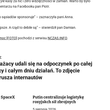
yle kasy za nic i zero wdzięczności w zamian. Warto by było
entarzu na Facebooku pan Piotr.
to sąsiadów sponsoruje” – zaznaczyła pani Anna.
sze. A rząd to debile są” – stwierdził pan Damian.
omoc [FOTO]
pochodzi z serwisu
NCZAS.INFO
.
:
ażacy udali się na odpoczynek po całej
y i całym dniu działań. To zdjęcie
rusza internautów
c SpaceX
Putin centralizuje logistykę
rosyjskch sił zbrojnych
5 sierpnia 2026