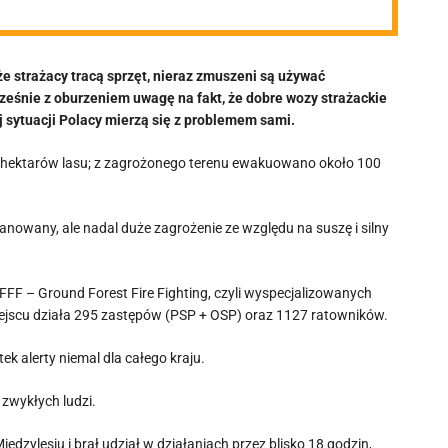
e strażacy tracą sprzęt, nieraz zmuszeni są używać
cześnie z oburzeniem uwagę na fakt, że dobre wozy strażackie
j sytuacji Polacy mierzą się z problemem sami.
0 hektarów lasu; z zagrożonego terenu ewakuowano około 100
anowany, ale nadal duże zagrożenie ze względu na suszę i silny
GFFF – Ground Forest Fire Fighting, czyli wyspecjalizowanych
miejscu działa 295 zastępów (PSP + OSP) oraz 1127 ratowników.
alerty niemal dla całego kraju.
 zwykłych ludzi.
ędzylesiu i brał udział w działaniach przez blisko 18 godzin,