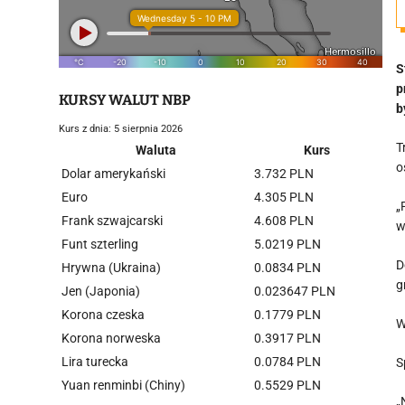
S
p
KURSY WALUT NBP
b
Kurs z dnia: 5 sierpnia 2026
T
Waluta
Kurs
o
Dolar amerykański
3.732 PLN
Euro
4.305 PLN
„
Frank szwajcarski
4.608 PLN
w
Funt szterling
5.0219 PLN
D
Hrywna (Ukraina)
0.0834 PLN
g
Jen (Japonia)
0.023647 PLN
Korona czeska
0.1779 PLN
W
Korona norweska
0.3917 PLN
Lira turecka
0.0784 PLN
S
Yuan renminbi (Chiny)
0.5529 PLN
„