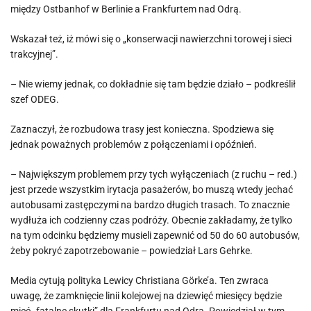
między Ostbanhof w Berlinie a Frankfurtem nad Odrą.
Wskazał też, iż mówi się o „konserwacji nawierzchni torowej i sieci
trakcyjnej”.
– Nie wiemy jednak, co dokładnie się tam będzie działo – podkreślił
szef ODEG.
Zaznaczył, że rozbudowa trasy jest konieczna. Spodziewa się
jednak poważnych problemów z połączeniami i opóźnień.
– Największym problemem przy tych wyłączeniach (z ruchu – red.)
jest przede wszystkim irytacja pasażerów, bo muszą wtedy jechać
autobusami zastępczymi na bardzo długich trasach. To znacznie
wydłuża ich codzienny czas podróży. Obecnie zakładamy, że tylko
na tym odcinku będziemy musieli zapewnić od 50 do 60 autobusów,
żeby pokryć zapotrzebowanie – powiedział Lars Gehrke.
Media cytują polityka Lewicy Christiana Görke’a. Ten zwraca
uwagę, że zamknięcie linii kolejowej na dziewięć miesięcy będzie