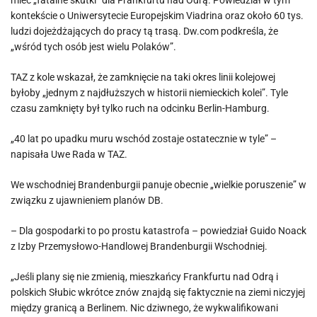
mieć „fatalne skutki” dla Frankfurtu nad Odrą. Powiedział w tym
kontekście o Uniwersytecie Europejskim Viadrina oraz około 60 tys.
ludzi dojeżdżających do pracy tą trasą. Dw.com podkreśla, że
„wśród tych osób jest wielu Polaków”.
TAZ z kole wskazał, że zamknięcie na taki okres linii kolejowej
byłoby „jednym z najdłuższych w historii niemieckich kolei”. Tyle
czasu zamknięty był tylko ruch na odcinku Berlin-Hamburg.
„40 lat po upadku muru wschód zostaje ostatecznie w tyle” –
napisała Uwe Rada w TAZ.
We wschodniej Brandenburgii panuje obecnie „wielkie poruszenie” w
związku z ujawnieniem planów DB.
– Dla gospodarki to po prostu katastrofa – powiedział Guido Noack
z Izby Przemysłowo-Handlowej Brandenburgii Wschodniej.
„Jeśli plany się nie zmienią, mieszkańcy Frankfurtu nad Odrą i
polskich Słubic wkrótce znów znajdą się faktycznie na ziemi niczyjej
między granicą a Berlinem. Nic dziwnego, że wykwalifikowani