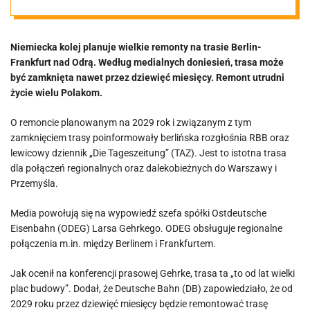
Niemcy w
Niemiecka kolej planuje wielkie remonty na trasie Berlin-
panice. Uderzy
Frankfurt nad Odrą. Według medialnych doniesień, trasa może
być zamknięta nawet przez dziewięć miesięcy. Remont utrudni
to też w wielu
życie wielu Polakom.
O remoncie planowanym na 2029 rok i związanym z tym
Polaków
zamknięciem trasy poinformowały berlińska rozgłośnia RBB oraz
lewicowy dziennik „Die Tageszeitung” (TAZ). Jest to istotna trasa
dla połączeń regionalnych oraz dalekobieżnych do Warszawy i
Przemyśla.
Media powołują się na wypowiedź szefa spółki Ostdeutsche
Eisenbahn (ODEG) Larsa Gehrkego. ODEG obsługuje regionalne
połączenia m.in. między Berlinem i Frankfurtem.
Jak ocenił na konferencji prasowej Gehrke, trasa ta „to od lat wielki
plac budowy”. Dodał, że Deutsche Bahn (DB) zapowiedziało, że od
2029 roku przez dziewięć miesięcy będzie remontować trasę