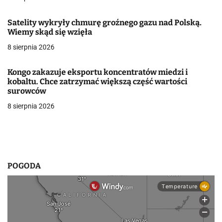
j
Satelity wykryły chmurę groźnego gazu nad Polską.
a
Wiemy skąd się wzięła
w
8 sierpnia 2026
p
Kongo zakazuje eksportu koncentratów miedzi i
i
kobaltu. Chce zatrzymać większą część wartości
surowców
s
8 sierpnia 2026
u
POGODA