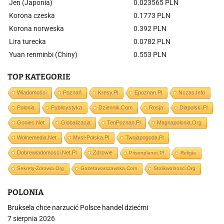
Jen (Japonia)
0.023565 PLN
Korona czeska
0.1773 PLN
Korona norweska
0.392 PLN
Lira turecka
0.0782 PLN
Yuan renminbi (Chiny)
0.553 PLN
TOP KATEGORIE
Wiadomości
Poznań
Kresy.pl
Epoznan.pl
Nczas.info
Polonia
Publicystyka
Dziennik.com
Rosja
Dlapolski.pl
Goniec.net
Globalizacja
TenPoznan.pl
Magnapolonia.org
Wolnemedia.net
Mysl-Polska.pl
Twojapogoda.pl
Dobrewiadomosci.net.pl
Zdrowie
Prisonplanet.pl
Religia
Sekrety-Zdrowia.org
Gazetawarszawska.com
Stolikwolnosci.org
POLONIA
Bruksela chce narzucić Polsce handel dziećmi
7 sierpnia 2026