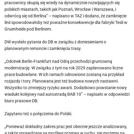
pracownicy skupią się wtedy na dynamicznie rozwijających się
polskich miastach, takich jak Poznań, Wrocław i Warszawa, i
odwrócą się od Berlina” – napisano w TAZ i dodano, że zamknięcie
linii spowodowałoby też poważne konsekwencje dla fabryki Tesli w
Gruenheide pod Berlinem.
DW wysłało pytania do DB w związku z doniesieniami o
planowanym remoncie i zamknięciu trasy.
„Odcinek Berlin-Frankfurt nad Odrą przechodzi gruntowną
modernizację. W związku z tym na rok 2029 zaplanowano liczne
prace budowlane. W ich ramach odnowione zostaną na przykład
rozjazdy i tory. Planowana jest też budowa nowych nastawni.
Wszystko to zmniejszy ryzyko awarii. Dodatkowo powstanie nowy
wiadukt kolejowy nad autostradą BAB 10” – napisało w odpowiedzi
biuro prasowe DB.
Zapytano też o połączenia do Polski.
„Ponieważ dokładny zakres prac jest obecnie jeszcze analizowany,
a także sprawdzane są możliwe przerwy w ruchu, nie możemy na