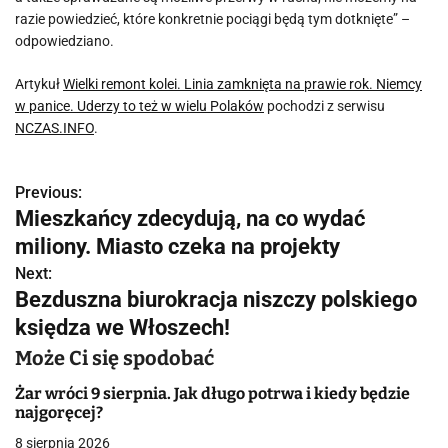
razie powiedzieć, które konkretnie pociągi będą tym dotknięte” –
odpowiedziano.
Artykuł
Wielki remont kolei. Linia zamknięta na prawie rok. Niemcy
w panice. Uderzy to też w wielu Polaków
pochodzi z serwisu
NCZAS.INFO
.
Previous:
N
Mieszkańcy zdecydują, na co wydać
a
miliony. Miasto czeka na projekty
w
Next:
Bezduszna biurokracja niszczy polskiego
i
księdza we Włoszech!
g
Może Ci się spodobać
a
Żar wróci 9 sierpnia. Jak długo potrwa i kiedy będzie
najgoręcej?
c
8 sierpnia 2026