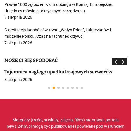
Prawie 1000 zgłoszeń ws. mobbingu w Komisji Europejskiej.
Urzędnicy mówią o toksycznym zarządzaniu
7 sierpnia 2026
Gloryfikacja ludobójców trwa. „Wołyń Pride”, kult rezunów i
milczenie Polski. „Czas na rachunek krzywd”
7 sierpnia 2026
MOŻE CI SIĘ SPODOBAĆ:
Tajemnica nagłego upadku krajowych serwerów
8 sierpnia 2026
Materiały (treści, artykuły, zdjęcia, filmy) autorstwa portalu
news.24tm.pl mogą być publikowane i powielane pod warunkiem