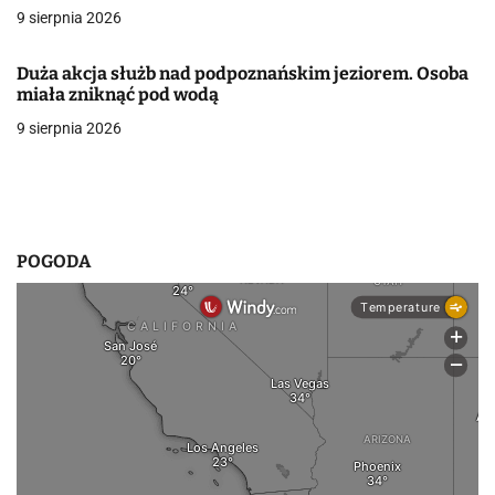
9 sierpnia 2026
w
p
Duża akcja służb nad podpoznańskim jeziorem. Osoba
miała zniknąć pod wodą
i
9 sierpnia 2026
s
u
POGODA