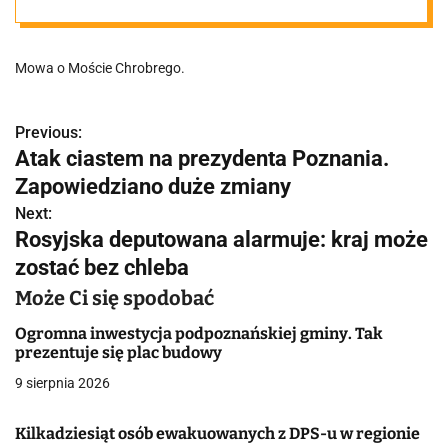
Pierwsze
Mowa o Moście Chrobrego.
elementy
konstrukcji
Previous:
N
Atak ciastem na prezydenta Poznania.
a
Zapowiedziano duże zmiany
poznańskiego
w
Next:
Rosyjska deputowana alarmuje: kraj może
mostu
i
zostać bez chleba
g
Może Ci się spodobać
a
Ogromna inwestycja podpoznańskiej gminy. Tak
prezentuje się plac budowy
c
9 sierpnia 2026
j
Kilkadziesiąt osób ewakuowanych z DPS-u w regionie
a