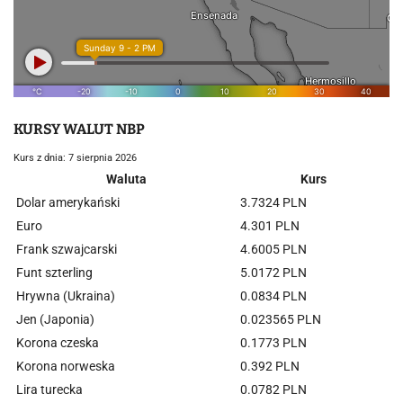
KURSY WALUT NBP
Kurs z dnia: 7 sierpnia 2026
Waluta
Kurs
Dolar amerykański
3.7324 PLN
Euro
4.301 PLN
Frank szwajcarski
4.6005 PLN
Funt szterling
5.0172 PLN
Hrywna (Ukraina)
0.0834 PLN
Jen (Japonia)
0.023565 PLN
Korona czeska
0.1773 PLN
Korona norweska
0.392 PLN
Lira turecka
0.0782 PLN