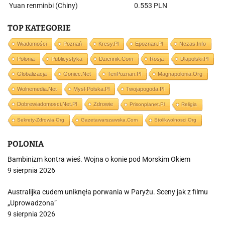
Yuan renminbi (Chiny)
0.553 PLN
TOP KATEGORIE
Wiadomości
Poznań
Kresy.pl
Epoznan.pl
Nczas.info
Polonia
Publicystyka
Dziennik.com
Rosja
Dlapolski.pl
Globalizacja
Goniec.net
TenPoznan.pl
Magnapolonia.org
Wolnemedia.net
Mysl-Polska.pl
Twojapogoda.pl
Dobrewiadomosci.net.pl
Zdrowie
Prisonplanet.pl
Religia
Sekrety-Zdrowia.org
Gazetawarszawska.com
Stolikwolnosci.org
POLONIA
Bambinizm kontra wieś. Wojna o konie pod Morskim Okiem
9 sierpnia 2026
Australijka cudem uniknęła porwania w Paryżu. Sceny jak z filmu
„Uprowadzona”
9 sierpnia 2026