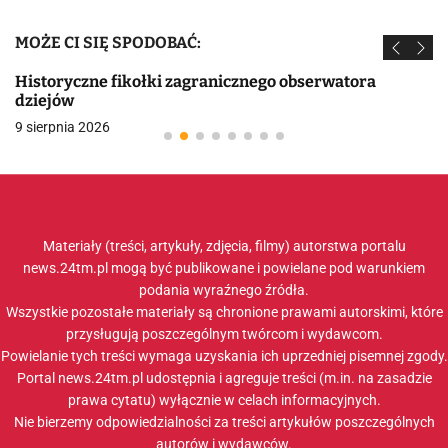
MOŻE CI SIĘ SPODOBAĆ:
Historyczne fikołki zagranicznego obserwatora
dziejów
9 sierpnia 2026
Materiały (treści, artykuły, zdjęcia, filmy) autorstwa portalu
news.24tm.pl mogą być publikowane i powielane pod warunkiem
podania wyraźnego źródła.
Wszystkie pozostałe materiały są chronione prawami autorskimi, które
przysługują poszczególnym twórcom i wydawcom.
Powielanie tych treści wymaga uzyskania ich uprzedniej pisemnej zgody.
Portal news.24tm.pl udostępnia i agreguje treści (m.in. na zasadzie
prawa cytatu) wyłącznie w celach informacyjnych.
Nie bierzemy odpowiedzialności za treści artykułów poszczególnych
autorów i wydawców.