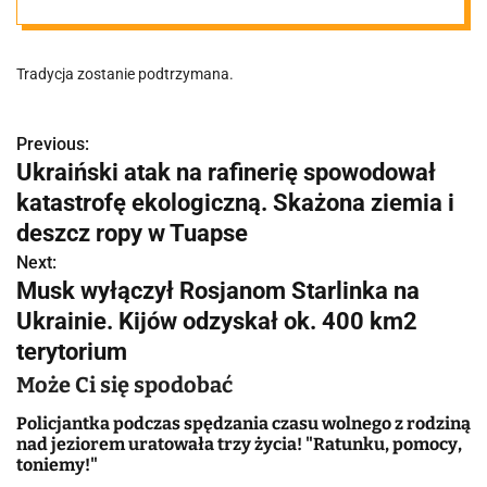
akcentem. Na
Tradycja zostanie podtrzymana.
niebie pojawi
się myśliwiec F-
Previous:
N
Ukraiński atak na rafinerię spowodował
a
katastrofę ekologiczną. Skażona ziemia i
16 z
w
deszcz ropy w Tuapse
poznańskich
Next:
i
Musk wyłączył Rosjanom Starlinka na
g
Ukrainie. Kijów odzyskał ok. 400 km2
Krzesin
terytorium
a
Może Ci się spodobać
c
Policjantka podczas spędzania czasu wolnego z rodziną
j
nad jeziorem uratowała trzy życia! "Ratunku, pomocy,
toniemy!"
a