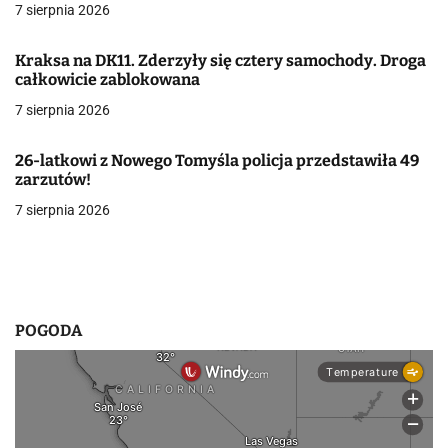
7 sierpnia 2026
w
Kraksa na DK11. Zderzyły się cztery samochody. Droga
p
całkowicie zablokowana
i
7 sierpnia 2026
s
26-latkowi z Nowego Tomyśla policja przedstawiła 49
u
zarzutów!
7 sierpnia 2026
POGODA