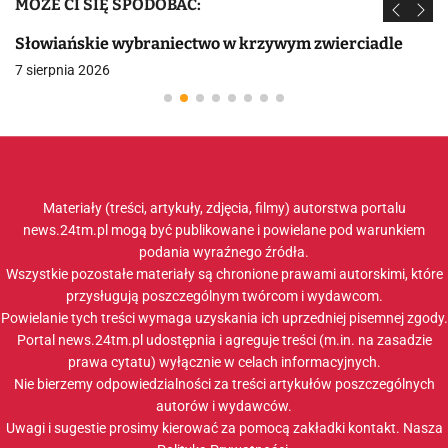
MOŻE CI SIĘ SPODOBAĆ:
Słowiańskie wybraniectwo w krzywym zwierciadle
7 sierpnia 2026
Materiały (treści, artykuły, zdjęcia, filmy) autorstwa portalu
news.24tm.pl mogą być publikowane i powielane pod warunkiem
podania wyraźnego źródła.
Wszystkie pozostałe materiały są chronione prawami autorskimi, które
przysługują poszczególnym twórcom i wydawcom.
Powielanie tych treści wymaga uzyskania ich uprzedniej pisemnej zgody.
Portal news.24tm.pl udostępnia i agreguje treści (m.in. na zasadzie
prawa cytatu) wyłącznie w celach informacyjnych.
Nie bierzemy odpowiedzialności za treści artykułów poszczególnych
autorów i wydawców.
Uwagi i sugestie prosimy kierować za pomocą zakładki
kontakt
. Nasza