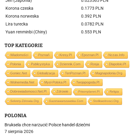
Jen (Japonia)
0.023565 PLN
Korona czeska
0.1773 PLN
Korona norweska
0.392 PLN
Lira turecka
0.0782 PLN
Yuan renminbi (Chiny)
0.553 PLN
TOP KATEGORIE
Wiadomości
Poznań
Kresy.pl
Epoznan.pl
Nczas.info
Polonia
Publicystyka
Dziennik.com
Rosja
Dlapolski.pl
Goniec.net
Globalizacja
TenPoznan.pl
Magnapolonia.org
Wolnemedia.net
Mysl-Polska.pl
Twojapogoda.pl
Dobrewiadomosci.net.pl
Zdrowie
Prisonplanet.pl
Religia
Sekrety-Zdrowia.org
Gazetawarszawska.com
Stolikwolnosci.org
POLONIA
Bruksela chce narzucić Polsce handel dziećmi
7 sierpnia 2026