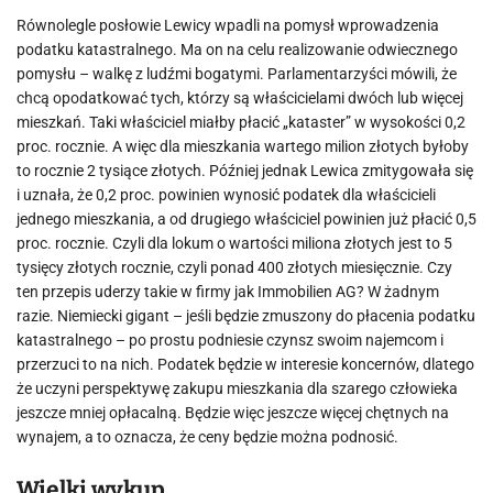
Równolegle posłowie Lewicy wpadli na pomysł wprowadzenia
podatku katastralnego. Ma on na celu realizowanie odwiecznego
pomysłu – walkę z ludźmi bogatymi. Parlamentarzyści mówili, że
chcą opodatkować tych, którzy są właścicielami dwóch lub więcej
mieszkań. Taki właściciel miałby płacić „kataster” w wysokości 0,2
proc. rocznie. A więc dla mieszkania wartego milion złotych byłoby
to rocznie 2 tysiące złotych. Później jednak Lewica zmitygowała się
i uznała, że 0,2 proc. powinien wynosić podatek dla właścicieli
jednego mieszkania, a od drugiego właściciel powinien już płacić 0,5
proc. rocznie. Czyli dla lokum o wartości miliona złotych jest to 5
tysięcy złotych rocznie, czyli ponad 400 złotych miesięcznie. Czy
ten przepis uderzy takie w firmy jak Immobilien AG? W żadnym
razie. Niemiecki gigant – jeśli będzie zmuszony do płacenia podatku
katastralnego – po prostu podniesie czynsz swoim najemcom i
przerzuci to na nich. Podatek będzie w interesie koncernów, dlatego
że uczyni perspektywę zakupu mieszkania dla szarego człowieka
jeszcze mniej opłacalną. Będzie więc jeszcze więcej chętnych na
wynajem, a to oznacza, że ceny będzie można podnosić.
Wielki wykup