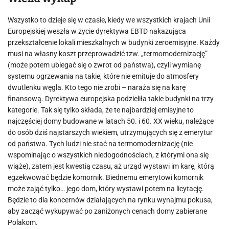
Wszystko to dzieje się w czasie, kiedy we wszystkich krajach Unii
Europejskiej weszła w życie dyrektywa EBTD nakazująca
przekształcenie lokali mieszkalnych w budynki zeroemisyjne. Każdy
musi na własny koszt przeprowadzić tzw. „termomodernizację”
(może potem ubiegać się o zwrot od państwa), czyli wymianę
systemu ogrzewania na takie, które nie emituje do atmosfery
dwutlenku węgla. Kto tego nie zrobi – naraża się na karę
finansową. Dyrektywa europejska podzieliła takie budynki na trzy
kategorie. Tak się tylko składa, że te najbardziej emisyjne to
najczęściej domy budowane w latach 50. i 60. XX wieku, należące
do osób dziś najstarszych wiekiem, utrzymujących się z emerytur
od państwa. Tych ludzi nie stać na termomodernizację (nie
wspominając o wszystkich niedogodnościach, z którymi ona się
wiąże), zatem jest kwestią czasu, aż urząd wystawi im karę, którą
egzekwować będzie komornik. Biednemu emerytowi komornik
może zająć tylko… jego dom, który wystawi potem na licytację.
Będzie to dla koncernów działających na rynku wynajmu pokusa,
aby zacząć wykupywać po zaniżonych cenach domy zabierane
Polakom.