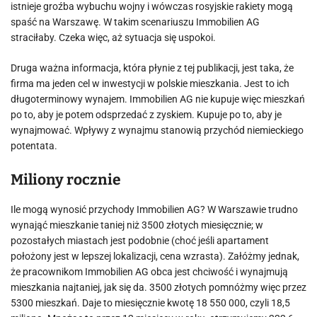
istnieje groźba wybuchu wojny i wówczas rosyjskie rakiety mogą
spaść na Warszawę. W takim scenariuszu Immobilien AG
straciłaby. Czeka więc, aż sytuacja się uspokoi.
Druga ważna informacja, która płynie z tej publikacji, jest taka, że
firma ma jeden cel w inwestycji w polskie mieszkania. Jest to ich
długoterminowy wynajem. Immobilien AG nie kupuje więc mieszkań
po to, aby je potem odsprzedać z zyskiem. Kupuje po to, aby je
wynajmować. Wpływy z wynajmu stanowią przychód niemieckiego
potentata.
Miliony rocznie
Ile mogą wynosić przychody Immobilien AG? W Warszawie trudno
wynająć mieszkanie taniej niż 3500 złotych miesięcznie; w
pozostałych miastach jest podobnie (choć jeśli apartament
położony jest w lepszej lokalizacji, cena wzrasta). Załóżmy jednak,
że pracownikom Immobilien AG obca jest chciwość i wynajmują
mieszkania najtaniej, jak się da. 3500 złotych pomnóżmy więc przez
5300 mieszkań. Daje to miesięcznie kwotę 18 550 000, czyli 18,5