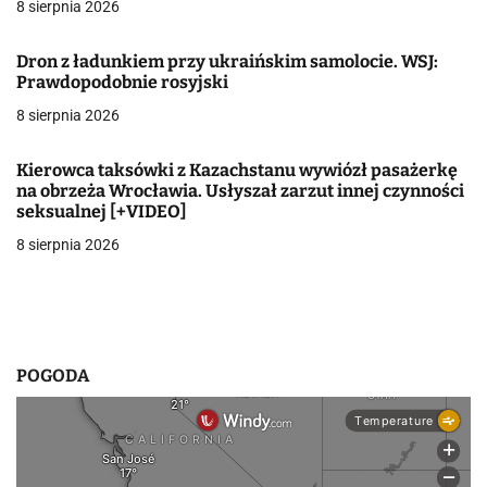
8 sierpnia 2026
j
Dron z ładunkiem przy ukraińskim samolocie. WSJ:
a
Prawdopodobnie rosyjski
w
8 sierpnia 2026
p
Kierowca taksówki z Kazachstanu wywiózł pasażerkę
i
na obrzeża Wrocławia. Usłyszał zarzut innej czynności
seksualnej [+VIDEO]
s
8 sierpnia 2026
u
POGODA