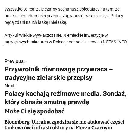
Wszystko to realizuje czarny scenariusz polegający na tym, że
polskie nieruchomości przejmą zagraniczni właściciele, a Polacy
będą zdani na ich łaskę i niełaskę.
Artykuł
Wielkie wywłaszczanie. Niemieckie inwestycje w
największych miastach w Polsce
pochodzi z serwisu
NCZAS.INFO
.
Previous:
N
Przywrotnik równowagę przywraca –
a
tradycyjne zielarskie przepisy
w
Next:
Polacy kochają reżimowe media. Sondaż,
i
który obnaża smutną prawdę
g
Może Ci się spodobać
a
Bloomberg: Ukraina zgodziła się nie atakować części
tankowców i infrastruktury na Morzu Czarnym
c