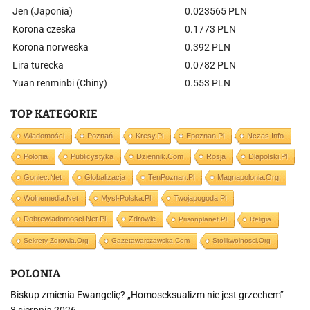
Jen (Japonia)
0.023565 PLN
Korona czeska
0.1773 PLN
Korona norweska
0.392 PLN
Lira turecka
0.0782 PLN
Yuan renminbi (Chiny)
0.553 PLN
TOP KATEGORIE
Wiadomości
Poznań
Kresy.pl
Epoznan.pl
Nczas.info
Polonia
Publicystyka
Dziennik.com
Rosja
Dlapolski.pl
Goniec.net
Globalizacja
TenPoznan.pl
Magnapolonia.org
Wolnemedia.net
Mysl-Polska.pl
Twojapogoda.pl
Dobrewiadomosci.net.pl
Zdrowie
Prisonplanet.pl
Religia
Sekrety-Zdrowia.org
Gazetawarszawska.com
Stolikwolnosci.org
POLONIA
Biskup zmienia Ewangelię? „Homoseksualizm nie jest grzechem”