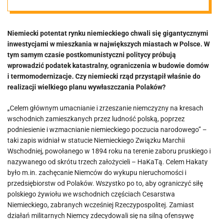
największych
Niemiecki potentat rynku niemieckiego chwali się gigantycznymi
miastach w
inwestycjami w mieszkania w największych miastach w Polsce. W
tym samym czasie postkomunistyczni politycy próbują
Polsce
wprowadzić podatek katastralny, ograniczenia w budowie domów
i termomodernizacje. Czy niemiecki rząd przystąpił właśnie do
realizacji wielkiego planu wywłaszczania Polaków?
„Celem głównym umacnianie i zrzeszanie niemczyzny na kresach
wschodnich zamieszkanych przez ludność polską, poprzez
podniesienie i wzmacnianie niemieckiego poczucia narodowego” –
taki zapis widniał w statucie Niemieckiego Związku Marchii
Wschodniej, powołanego w 1894 roku na terenie zaboru pruskiego i
nazywanego od skrótu trzech założycieli – HaKaTą. Celem Hakaty
było m.in. zachęcanie Niemców do wykupu nieruchomości i
przedsiębiorstw od Polaków. Wszystko po to, aby ograniczyć siłę
polskiego żywiołu we wschodnich częściach Cesarstwa
Niemieckiego, zabranych wcześniej Rzeczypospolitej. Zamiast
działań militarnych Niemcy zdecydowali się na silną ofensywę