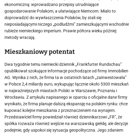
ekonomiczną: wprowadzano przepisy utrudniające
gospodarowanie Polakom, a ułatwiające Niemcom. Miało to
doprowadzić do wywłaszczenia Polaków, by stali się
nieposiadającymi niczego „podludźmi” zamieszkującymi wschodnie
rubieże niemieckiego imperium. Prawie półtora wieku później
metody wracają.
Mieszkaniowy potentat
Dwa tygodnie temu niemiecki dziennik „Frankfurter Rundschau”
opublikował szokujące informacje pochodzące od firmy Immobilien
AG. Wynika z nich, że firma ta w ostatnich latach „zainwestowała”
w Polsce 2,4 miliardy euro, wykupując łącznie około 5300 mieszkań
w najważniejszych miastach Polski: w Warszawie, Poznaniu i
Wrocławiu. Z artykułu napisanego w oparciu o oficjalne dane firmy
wynikało, że firma planuje dalszą ekspansję na polskim rynku: chce
kupować kolejne mieszkania z przeznaczeniem na wynajem.
Przedstawiciel firmy powiedział również dziennikarzowi „FR”, że
spółka rozważa również wejście na warszawską giełdę, ale decyzje
podejmie, gdy uspokoi się sytuacja geopolityczna. Jego zdaniem