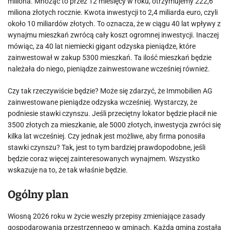
miliona. Mnożąc to przez 12 miesięcy w roku, otrzymujemy 222,6
miliona złotych rocznie. Kwota inwestycji to 2,4 miliarda euro, czyli
około 10 miliardów złotych. To oznacza, że w ciągu 40 lat wpływy z
wynajmu mieszkań zwrócą cały koszt ogromnej inwestycji. Inaczej
mówiąc, za 40 lat niemiecki gigant odzyska pieniądze, które
zainwestował w zakup 5300 mieszkań. Ta ilość mieszkań będzie
należała do niego, pieniądze zainwestowane wcześniej również.
Czy tak rzeczywiście będzie? Może się zdarzyć, że Immobilien AG
zainwestowane pieniądze odzyska wcześniej. Wystarczy, że
podniesie stawki czynszu. Jeśli przeciętny lokator będzie płacił nie
3500 złotych za mieszkanie, ale 5000 złotych, inwestycja zwróci się
kilka lat wcześniej. Czy jednak jest możliwe, aby firma ponosiła
stawki czynszu? Tak, jest to tym bardziej prawdopodobne, jeśli
będzie coraz więcej zainteresowanych wynajmem. Wszystko
wskazuje na to, że tak właśnie będzie.
Ogólny plan
Wiosną 2026 roku w życie weszły przepisy zmieniające zasady
gospodarowania przestrzennego w gminach. Każda gmina została