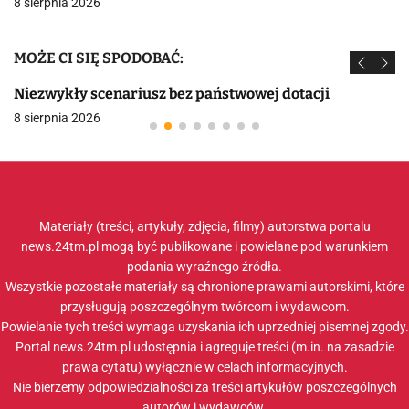
8 sierpnia 2026
MOŻE CI SIĘ SPODOBAĆ:
Niezwykły scenariusz bez państwowej dotacji
8 sierpnia 2026
Materiały (treści, artykuły, zdjęcia, filmy) autorstwa portalu
news.24tm.pl mogą być publikowane i powielane pod warunkiem
podania wyraźnego źródła.
Wszystkie pozostałe materiały są chronione prawami autorskimi, które
przysługują poszczególnym twórcom i wydawcom.
Powielanie tych treści wymaga uzyskania ich uprzedniej pisemnej zgody.
Portal news.24tm.pl udostępnia i agreguje treści (m.in. na zasadzie
prawa cytatu) wyłącznie w celach informacyjnych.
Nie bierzemy odpowiedzialności za treści artykułów poszczególnych
autorów i wydawców.