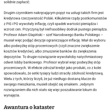
solidnie zapłacić.
Drugim czynnikiem nakręcającym popyt na usługi takich firm jest
kredytowa rzeczywistość Polski. Kilkuletnie rządy postkomunistów
z PiS i PO wywołały inflację, czyli spadek wartości pieniądza i
wzrost cen. Przyczyną był niefrasobliwy dodruk pustego pieniądza.
Profesor Adam Glapiński – szef Narodowego Banku Polskiego –
musiał więc podjąć decyzje ograniczające inflację. Miał do wyboru
albo podwyżkę stóp procentowych (czyli znaczne zwiększenie
kosztów kredytów), albo zmuszenie banków do zwiększenia
depozytów. To drugie rozwiązanie wywołałoby natychmiastowy
odwet lobby bankowego. Profesor wybrał więc podwyżkę stóp
procentowych. W efekcie zdrożał kredyt jako produkt, co z kolei
spowodowało, że setki tysięcy ludzi straciły zdolność kredytową.
Wielu z tych, którzy liczyli, że już niedługo dostaną klucze do
swojego mieszkania, musieli obejść się smakiem. Jedynym
rozwiązaniem dla nich stało się więc poszukiwanie lokum do
wynajęcia.
Awantura o kataster