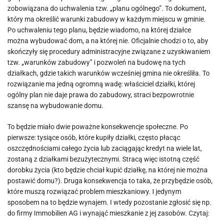
zobowiązana do uchwalenia tzw. „planu ogólnego”. To dokument,
który ma określić warunki zabudowy w każdym miejscu w gminie.
Po uchwaleniu tego planu, będzie wiadomo, na której działce
można wybudować dom, a na której nie. Oficjalnie chodzi o to, aby
skończyły się procedury administracyjne związane z uzyskiwaniem
tzw. „warunków zabudowy” i pozwoleń na budowę na tych
działkach, gdzie takich warunków wcześniej gmina nie określiła. To
rozwiązanie ma jedną ogromną wadę: właściciel działki, której
ogólny plan nie daje prawa do zabudowy, straci bezpowrotnie
szansę na wybudowanie domu.
To będzie miało dwie poważne konsekwencje społeczne. Po
pierwsze: tysiące osób, które kupiły działki, często płacąc
oszczędnościami całego życia lub zaciągając kredyt na wiele lat,
zostaną z działkami bezużytecznymi. Stracą więc istotną część
dorobku życia (kto będzie chciał kupić działkę, na której nie można
postawić domu?). Druga konsekwencja to taka, że przybędzie osób,
które muszą rozwiązać problem mieszkaniowy. I jedynym
sposobem na to będzie wynajem. I wtedy pozostanie zgłosić się np.
do firmy Immobilien AG i wynająć mieszkanie z jej zasobów. Czytaj: