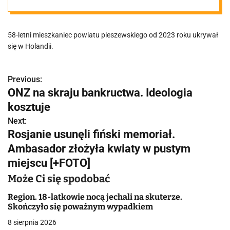
odpowiedzieć
58-letni mieszkaniec powiatu pleszewskiego od 2023 roku ukrywał
za jazdę po
się w Holandii.
pijanemu
Previous:
N
ONZ na skraju bankructwa. Ideologia
a
kosztuje
w
Next:
Rosjanie usunęli fiński memoriał.
i
Ambasador złożyła kwiaty w pustym
g
miejscu [+FOTO]
a
Może Ci się spodobać
c
Region. 18-latkowie nocą jechali na skuterze.
Skończyło się poważnym wypadkiem
j
8 sierpnia 2026