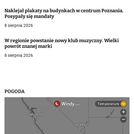
a
Naklejał plakaty na budynkach w centrum Poznania.
w
Posypały się mandaty
8 sierpnia 2026
p
i
W regionie powstanie nowy klub muzyczny. Wielki
powrót znanej marki
s
8 sierpnia 2026
u
POGODA