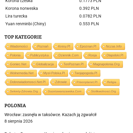
Korona czeska
0.1773 PLN
Korona norweska
0.392 PLN
Lira turecka
0.0782 PLN
Yuan renminbi (Chiny)
0.553 PLN
TOP KATEGORIE
Wiadomości
Poznań
Kresy.pl
Epoznan.pl
Nczas.info
Polonia
Publicystyka
Dziennik.com
Rosja
Dlapolski.pl
Goniec.net
Globalizacja
TenPoznan.pl
Magnapolonia.org
Wolnemedia.net
Mysl-Polska.pl
Twojapogoda.pl
Dobrewiadomosci.net.pl
Zdrowie
Prisonplanet.pl
Religia
Sekrety-Zdrowia.org
Gazetawarszawska.com
Stolikwolnosci.org
POLONIA
Wrocław: zasnęła w taksówce. Kazach ją zgwałcił
8 sierpnia 2026