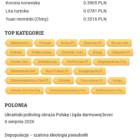
Korona norweska
0.3905 PLN
Lira turecka
0.0781 PLN
Yuan renminbi (Chiny)
0.5516 PLN
TOP KATEGORIE
Wiadomości
Poznań
Kresy.pl
Epoznan.pl
Nczas.info
Polonia
Publicystyka
Dziennik.com
Rosja
Dlapolski.pl
Goniec.net
Globalizacja
TenPoznan.pl
Magnapolonia.org
Wolnemedia.net
Mysl-Polska.pl
Twojapogoda.pl
Dobrewiadomosci.net.pl
Zdrowie
Prisonplanet.pl
Religia
Sekrety-Zdrowia.org
Gazetawarszawska.com
Stolikwolnosci.org
POLONIA
Ukraiński politolog obraża Polskę i żąda darmowej broni
6 sierpnia 2026
Depopulacja – szalona ideologia pseudoelit