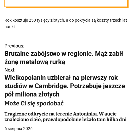
Cambridge.
Rok kosztuje 250 tysięcy złotych, a do pokrycia są koszty trzech lat
Potrzebuje
nauki.
jeszcze 0,5
Previous:
N
Brutalne zabójstwo w regionie. Mąż zabił
miliona złotych
a
żonę metalową rurką
w
Next:
Wielkopolanin uzbierał na pierwszy rok
i
studiów w Cambridge. Potrzebuje jeszcze
g
pół miliona złotych
a
Może Ci się spodobać
c
Tragiczne odkrycie na terenie Antoninka. W aucie
znaleziono ciało, prawdopodobnie leżało tam kilka dni
j
6 sierpnia 2026