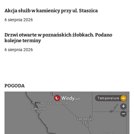
a
Akcja służb w kamienicy przy ul. Staszica
w
6 sierpnia 2026
p
Drzwi otwarte w poznańskich żłobkach. Podano
i
kolejne terminy
s
6 sierpnia 2026
u
POGODA