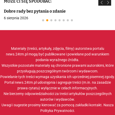
MOŻE CI SIĘ SPODOBAĆ:
Dobre rady bez pytania o zdanie
6 sierpnia 2026
Materiały (treści, artykuły, zdjęcia, filmy) autorstwa portalu
news.24tm.pl mogą być publikowane i powielane pod warunkiem
podania wyraźnego źródła.
Wszystkie pozostałe materiały są chronione prawami autorskimi, które
przysługują poszczególnym twórcom i wydawcom.
Powielanie tych treści wymaga uzyskania ich uprzedniej pisemnej zgody.
Portal news.24tm.pl udostępnia i agreguje treści (m.in. na zasadzie
prawa cytatu) wyłącznie w celach informacyjnych.
Nie bierzemy odpowiedzialności za treści artykułów poszczególnych
autorów i wydawców.
Uwagi i sugestie prosimy kierować za pomocą zakładki
kontakt
. Nasza
Polityka Prywatności
.