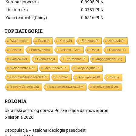
Korona norweska
0.3905 PLN
Lira turecka
0.0781 PLN
Yuan renminbi (Chiny)
0.5516 PLN
TOP KATEGORIE
Wiadomości
Poznań
Kresy.pl
Epoznan.pl
Nczas.info
Polonia
Publicystyka
Dziennik.com
Rosja
Dlapolski.pl
Goniec.net
Globalizacja
TenPoznan.pl
Magnapolonia.org
Wolnemedia.net
Mysl-Polska.pl
Twojapogoda.pl
Dobrewiadomosci.net.pl
Zdrowie
Prisonplanet.pl
Religia
Sekrety-Zdrowia.org
Gazetawarszawska.com
Stolikwolnosci.org
POLONIA
Ukraiński politolog obraża Polskę i żąda darmowej broni
6 sierpnia 2026
Depopulacja – szalona ideologia pseudoelit