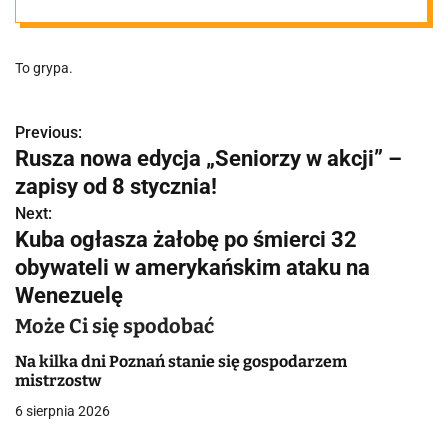
względem
To grypa.
zachorowań.
Jedna z chorób
Previous:
N
Rusza nowa edycja „Seniorzy w akcji” –
a
zapisy od 8 stycznia!
wciąż sieje
w
Next:
Kuba ogłasza żałobę po śmierci 32
spustoszenie
i
obywateli w amerykańskim ataku na
g
Wenezuelę
a
Może Ci się spodobać
c
Na kilka dni Poznań stanie się gospodarzem
mistrzostw
j
6 sierpnia 2026
a