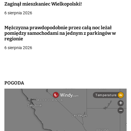
Zaginął mieszkaniec Wielkopolski!
w
6 sierpnia 2026
p
Mężczyzna prawdopodobnie przez całą noc leżał
i
pomiędzy samochodami na jednym z parkingów w
regionie
s
6 sierpnia 2026
u
POGODA