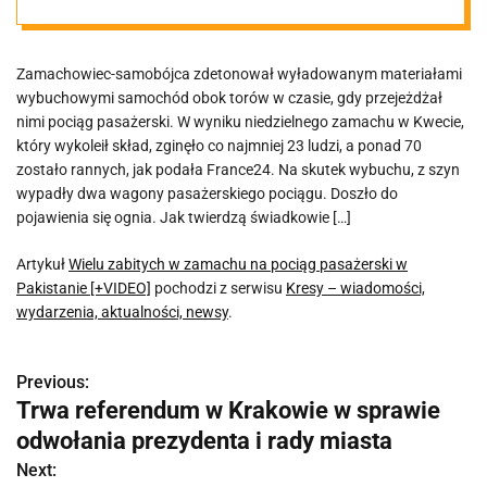
Pakistanie
Zamachowiec-samobójca zdetonował wyładowanym materiałami
[+VIDEO]
wybuchowymi samochód obok torów w czasie, gdy przejeżdżał
nimi pociąg pasażerski. W wyniku niedzielnego zamachu w Kwecie,
który wykoleił skład, zginęło co najmniej 23 ludzi, a ponad 70
zostało rannych, jak podała France24. Na skutek wybuchu, z szyn
wypadły dwa wagony pasażerskiego pociągu. Doszło do
pojawienia się ognia. Jak twierdzą świadkowie […]
Artykuł
Wielu zabitych w zamachu na pociąg pasażerski w
Pakistanie [+VIDEO]
pochodzi z serwisu
Kresy – wiadomości,
wydarzenia, aktualności, newsy
.
Previous:
N
Trwa referendum w Krakowie w sprawie
a
odwołania prezydenta i rady miasta
w
Next: