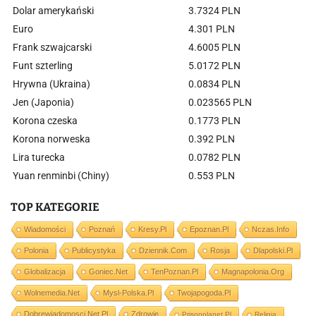
Dolar amerykański
3.7324 PLN
Euro
4.301 PLN
Frank szwajcarski
4.6005 PLN
Funt szterling
5.0172 PLN
Hrywna (Ukraina)
0.0834 PLN
Jen (Japonia)
0.023565 PLN
Korona czeska
0.1773 PLN
Korona norweska
0.392 PLN
Lira turecka
0.0782 PLN
Yuan renminbi (Chiny)
0.553 PLN
TOP KATEGORIE
Wiadomości
Poznań
Kresy.pl
Epoznan.pl
Nczas.info
Polonia
Publicystyka
Dziennik.com
Rosja
Dlapolski.pl
Globalizacja
Goniec.net
TenPoznan.pl
Magnapolonia.org
Wolnemedia.net
Mysl-Polska.pl
Twojapogoda.pl
Dobrewiadomosci.net.pl
Zdrowie
Prisonplanet.pl
Religia