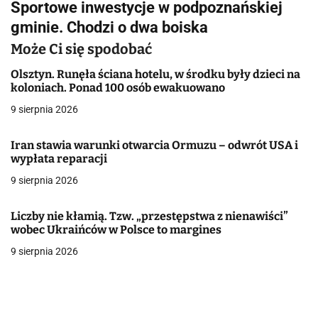
Sportowe inwestycje w podpoznańskiej
i
gminie. Chodzi o dwa boiska
g
Może Ci się spodobać
a
Olsztyn. Runęła ściana hotelu, w środku były dzieci na
koloniach. Ponad 100 osób ewakuowano
c
9 sierpnia 2026
j
Iran stawia warunki otwarcia Ormuzu – odwrót USA i
a
wypłata reparacji
w
9 sierpnia 2026
p
Liczby nie kłamią. Tzw. „przestępstwa z nienawiści”
i
wobec Ukraińców w Polsce to margines
9 sierpnia 2026
s
u