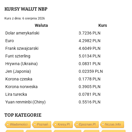
KURSY WALUT NBP
Kurs z dnia: 6 sierpnia 2026
Waluta
Kurs
Dolar amerykański
3.7236 PLN
Euro
4.2982 PLN
Frank szwajcarski
4.6049 PLN
Funt szterling
5.0134 PLN
Hrywna (Ukraina)
0.0831 PLN
Jen (Japonia)
0.02359 PLN
Korona czeska
0.1778 PLN
Korona norweska
0.3905 PLN
Lira turecka
0.0781 PLN
Yuan renminbi (Chiny)
0.5516 PLN
TOP KATEGORIE
Wiadomości
Poznań
Kresy.pl
Epoznan.pl
Nczas.info