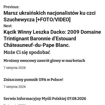
Previous:
N
Marsz ukraińskich nacjonalistów ku czci
a
Szuchewycza [+FOTO/VIDEO]
w
Next:
Kącik Winny Leszka Dacko: 2009 Domaine
i
Trintignant Baronnie d’Estouard
g
Châteauneuf-du-Pape Blanc.
a
Może Ci się spodobać
c
Mrożony owocowy zawrót głowy w marketach
7 sierpnia 2026
j
a
Zniszczony pomnik UPA w Polsce!
7 sierpnia 2026
w
p
Serwis Informacyjny Myśli Polskiej 07.08.2026