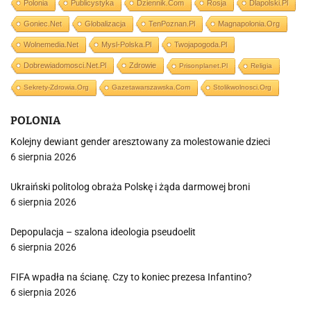
Polonia
Publicystyka
Dziennik.com
Rosja
Dlapolski.pl
Goniec.net
Globalizacja
TenPoznan.pl
Magnapolonia.org
Wolnemedia.net
Mysl-Polska.pl
Twojapogoda.pl
Dobrewiadomosci.net.pl
Zdrowie
Prisonplanet.pl
Religia
Sekrety-Zdrowia.org
Gazetawarszawska.com
Stolikwolnosci.org
POLONIA
Kolejny dewiant gender aresztowany za molestowanie dzieci
6 sierpnia 2026
Ukraiński politolog obraża Polskę i żąda darmowej broni
6 sierpnia 2026
Depopulacja – szalona ideologia pseudoelit
6 sierpnia 2026
FIFA wpadła na ścianę. Czy to koniec prezesa Infantino?
6 sierpnia 2026