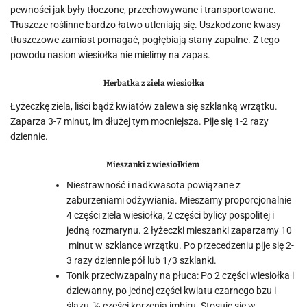
pewności jak były tłoczone, przechowywane i transportowane.
Tłuszcze roślinne bardzo łatwo utleniają się. Uszkodzone kwasy
tłuszczowe zamiast pomagać, pogłębiają stany zapalne. Z tego
powodu nasion wiesiołka nie mielimy na zapas.
Herbatka z ziela wiesiołka
Łyżeczkę ziela, liści bądź kwiatów zalewa się szklanką wrzątku.
Zaparza 3-7 minut, im dłużej tym mocniejsza. Pije się 1-2 razy
dziennie.
Mieszanki z wiesiołkiem
Niestrawność i nadkwasota powiązane z
zaburzeniami odżywiania. Mieszamy proporcjonalnie
4 części ziela wiesiołka, 2 części bylicy pospolitej i
jedną rozmarynu. 2 łyżeczki mieszanki zaparzamy 10
minut w szklance wrzątku. Po przecedzeniu pije się 2-
3 razy dziennie pół lub 1/3 szklanki.
Tonik przeciwzapalny na płuca: Po 2 części wiesiołka i
dziewanny, po jednej części kwiatu czarnego bzu i
ślazu, ½ części korzenia imbiru. Stosuje się w