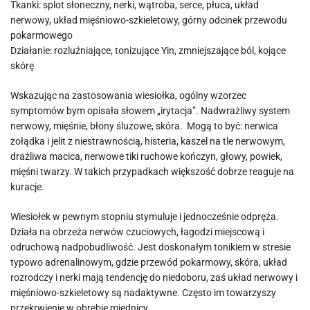
Tkanki: splot słoneczny, nerki, wątroba, serce, płuca, układ
nerwowy, układ mięśniowo-szkieletowy, górny odcinek przewodu
pokarmowego
Działanie: rozluźniające, tonizujące Yin, zmniejszające ból, kojące
skórę
Wskazując na zastosowania wiesiołka, ogólny wzorzec
symptomów bym opisała słowem „irytacja”. Nadwrażliwy system
nerwowy, mięśnie, błony śluzowe, skóra. Mogą to być: nerwica
żołądka i jelit z niestrawnością, histeria, kaszel na tle nerwowym,
drażliwa macica, nerwowe tiki ruchowe kończyn, głowy, powiek,
mięśni twarzy. W takich przypadkach większość dobrze reaguje na
kuracje.
Wiesiołek w pewnym stopniu stymuluje i jednocześnie odpręża.
Działa na obrzeża nerwów czuciowych, łagodzi miejscową i
odruchową nadpobudliwość. Jest doskonałym tonikiem w stresie
typowo adrenalinowym, gdzie przewód pokarmowy, skóra, układ
rozrodczy i nerki mają tendencję do niedoboru, zaś układ nerwowy i
mięśniowo-szkieletowy są nadaktywne. Często im towarzyszy
przekrwienie w obrębie miednicy.