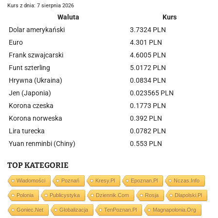
Kurs z dnia: 7 sierpnia 2026
Waluta
Kurs
Dolar amerykański
3.7324 PLN
Euro
4.301 PLN
Frank szwajcarski
4.6005 PLN
Funt szterling
5.0172 PLN
Hrywna (Ukraina)
0.0834 PLN
Jen (Japonia)
0.023565 PLN
Korona czeska
0.1773 PLN
Korona norweska
0.392 PLN
Lira turecka
0.0782 PLN
Yuan renminbi (Chiny)
0.553 PLN
TOP KATEGORIE
Wiadomości
Poznań
Kresy.pl
Epoznan.pl
Nczas.info
Polonia
Publicystyka
Dziennik.com
Rosja
Dlapolski.pl
Goniec.net
Globalizacja
TenPoznan.pl
Magnapolonia.org