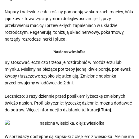
Napary i nalewki z całej rośliny pomagają w skurczach macicy, bólu
jajników z towarzyszącymi im dolegliwościami jelit, przy
przekrwieniu macicy i przewlekłych zapaleniach w układzie
rozrodczym. Regenerują, tonizują układ nerwowy, pokarmowy,
narządy rozrodcze, nerki i płuca.
Nasiona wiesiołka
By stosować leczniczo trzeba je rozdrobnić w moździerzu lub
młynku. Mielimy na bieżące potrzeby jedną, dwie porcje, ponieważ
kwasy tłuszczowe szybko się utleniają. Zmielone nasionka
przechowujemy w lodówce do 2 dni.
Leczniczo: 3 razy dziennie przed posiłkiem łyżeczkę zmielonych
świeżo nasion. Profilaktycznie: łyżeczkę dziennie, można dodawać
do potraw. Więcej informacji o działaniu tej kuracji
Tutaj
.
W sprzedaży dostępne są kapsułki z olejkiem z wiesiołka. Ale nie ma