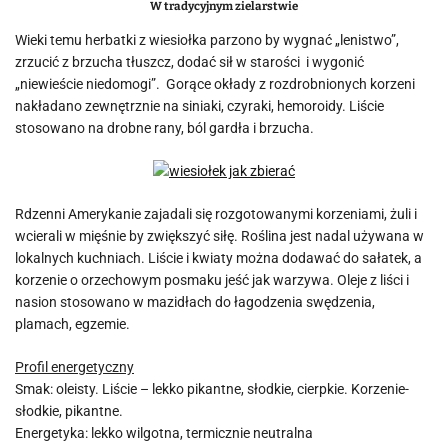
W tradycyjnym zielarstwie
Wieki temu herbatki z wiesiołka parzono by wygnać „lenistwo”,
zrzucić z brzucha tłuszcz, dodać sił w starości i wygonić
„niewieście niedomogi”. Gorące okłady z rozdrobnionych korzeni
nakładano zewnętrznie na siniaki, czyraki, hemoroidy. Liście
stosowano na drobne rany, ból gardła i brzucha.
Rdzenni Amerykanie zajadali się rozgotowanymi korzeniami, żuli i
wcierali w mięśnie by zwiększyć siłę. Roślina jest nadal używana w
lokalnych kuchniach. Liście i kwiaty można dodawać do sałatek, a
korzenie o orzechowym posmaku jeść jak warzywa. Oleje z liści i
nasion stosowano w mazidłach do łagodzenia swędzenia,
plamach, egzemie.
Profil energetyczny
Smak: oleisty. Liście – lekko pikantne, słodkie, cierpkie. Korzenie-
słodkie, pikantne.
Energetyka: lekko wilgotna, termicznie neutralna