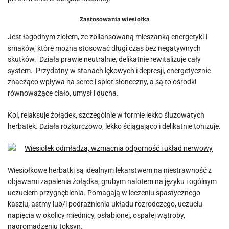
Zastosowania wiesiołka
Jest łagodnym ziołem, ze zbilansowaną mieszanką energetyki i
smaków, które można stosować długi czas bez negatywnych
skutków. Działa prawie neutralnie, delikatnie rewitalizuje cały
system. Przydatny w stanach lękowych i depresji, energetycznie
znacząco wpływa na serce i splot słoneczny, a są to ośrodki
równoważące ciało, umysł i ducha.
Koi, relaksuje żołądek, szczególnie w formie lekko śluzowatych
herbatek. Działa rozkurczowo, lekko ściągająco i delikatnie tonizuje.
Wiesiołkowe herbatki są idealnym lekarstwem na niestrawność z
objawami zapalenia żołądka, grubym nalotem na języku i ogólnym
uczuciem przygnębienia. Pomagają w leczeniu spastycznego
kaszlu, astmy lub/i podrażnienia układu rozrodczego, uczuciu
napięcia w okolicy miednicy, osłabionej, ospałej wątroby,
nagromadzeniu toksyn.