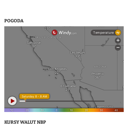
POGODA
KURSY WALUT NBP