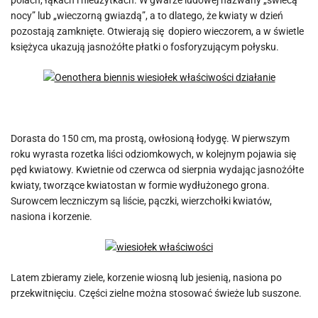
polach, łąkach i nieużytkach. W gwarze ludowej nazwany „świecą
nocy” lub „wieczorną gwiazdą”, a to dlatego, że kwiaty w dzień
pozostają zamknięte. Otwierają się dopiero wieczorem, a w świetle
księżyca ukazują jasnożółte płatki o fosforyzującym połysku.
Dorasta do 150 cm, ma prostą, owłosioną łodygę. W pierwszym
roku wyrasta rozetka liści odziomkowych, w kolejnym pojawia się
pęd kwiatowy. Kwietnie od czerwca od sierpnia wydając jasnożółte
kwiaty, tworzące kwiatostan w formie wydłużonego grona.
Surowcem leczniczym są liście, pączki, wierzchołki kwiatów,
nasiona i korzenie.
Latem zbieramy ziele, korzenie wiosną lub jesienią, nasiona po
przekwitnięciu. Części zielne można stosować świeże lub suszone.