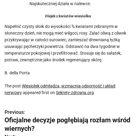
Najskuteczniej działa w nalewce.
Olejek z kwiatów wiesiołka
Napełnić czysty słoik do wysokości ¾ kwiatami zebranymi w
słoneczny dzień, nie mogą mieć wilgoci, rosy. Zalać oliwą z oliwek
przykrywając w całości surowiec, zamieszać drewnianą łyżką
usuwając pęcherzyki powietrza. Odstawić na dwa tygodnie w
temperaturze pokojowej i przefiltrować. Stosuje się do sałatek,
potraw, zewnętrznie jako środek regenerujący skórę.
B. della Porta
The post
Wiesiołek odmładza, wzmacnia odporność i układ
nerwowy
appeared first on
Sekrety-zdrowia.org
.
Previous:
N
Oficjalne decyzje pogłębiają rozłam wśród
a
wiernych?