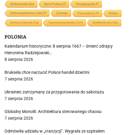
Wolnemedia.net
Mysl-Polska.pl
Twojapogoda.pl
Dobrewiadomosci.net.pl
Zdrowie
Prisonplanet.pl
Religia
Sekrety-Zdrowia.org
Gazetawarszawska.com
Stolikwolnosci.org
POLONIA
Kalendarium historyczne: 8 sierpnia 1667 – śmierć zdrajcy
Hieronima Radziejowski…
8 sierpnia 2026
Bruksela chce narzucić Polsce handel dziećmi
7 sierpnia 2026
Ukrainiec zatrzymany za przygotowania do sabotażu
7 sierpnia 2026
Globalny Monolit: Architektura sterowanego chaosu
7 sierpnia 2026
Odmówiła udziału w „tranzycji”. Wygrała ze szpitalem