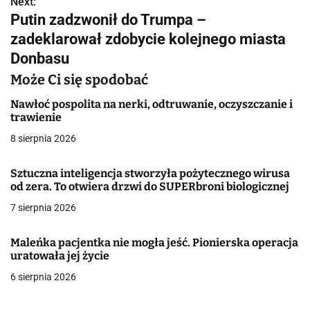
w
Next:
Putin zadzwonił do Trumpa –
i
zadeklarował zdobycie kolejnego miasta
g
Donbasu
a
Może Ci się spodobać
c
Nawłoć pospolita na nerki, odtruwanie, oczyszczanie i
trawienie
j
8 sierpnia 2026
a
Sztuczna inteligencja stworzyła pożytecznego wirusa
w
od zera. To otwiera drzwi do SUPERbroni biologicznej
7 sierpnia 2026
p
i
Maleńka pacjentka nie mogła jeść. Pionierska operacja
uratowała jej życie
s
6 sierpnia 2026
u