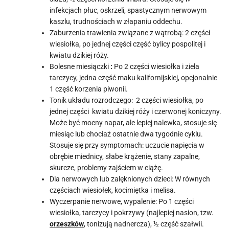
infekcjach płuc, oskrzeli, spastycznym nerwowym
kaszlu, trudnościach w złapaniu oddechu.
Zaburzenia trawienia związane z wątrobą: 2 części
wiesiołka, po jednej części część bylicy pospolitej i
kwiatu dzikiej róży.
Bolesne miesiączki
:
Po 2 części wiesiołka i ziela
tarczycy, jedna część maku kalifornijskiej, opcjonalnie
1 część korzenia piwonii.
Tonik układu rozrodczego: 2 części wiesiołka, po
jednej części kwiatu dzikiej róży i czerwonej koniczyny.
Może być mocny napar, ale lepiej nalewka, stosuje się
miesiąc lub chociaż ostatnie dwa tygodnie cyklu.
Stosuje się przy symptomach: uczucie napięcia w
obrębie miednicy, słabe krążenie, stany zapalne,
skurcze, problemy zajściem w ciążę.
Dla nerwowych lub zalęknionych dzieci: W równych
częściach wiesiołek, kocimiętka i melisa.
Wyczerpanie nerwowe, wypalenie: Po 1 części
wiesiołka, tarczycy i pokrzywy (najlepiej nasion, tzw.
orzeszków
, tonizują nadnercza), ½ część szałwii.