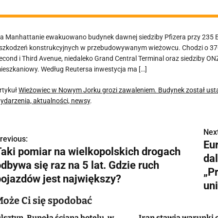
a Manhattanie ewakuowano budynek dawnej siedziby Pfizera przy 235 Ea
szkodzeń konstrukcyjnych w przebudowywanym wieżowcu. Chodzi o 37
econd i Third Avenue, niedaleko Grand Central Terminal oraz siedziby ON
ieszkaniowy. Według Reutersa inwestycja ma […]
rtykuł
Wieżowiec w Nowym Jorku grozi zawaleniem. Budynek został ust
ydarzenia, aktualności, newsy
.
Next
N
revious:
Eu
Taki pomiar na wielkopolskich drogach
a
da
dbywa się raz na 5 lat. Gdzie ruch
w
„P
pojazdów jest największy?
uni
Może Ci się spodobać
g
lsztyn. Runęła ściana hotelu, w
Iran stawia warunki 