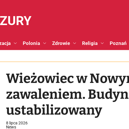
NZURY
zacja
Polonia
Zdrowie
Religia
Poznań
Wieżowiec w Nowym
zawaleniem. Budyn
ustabilizowany
8 lipca 2026
News