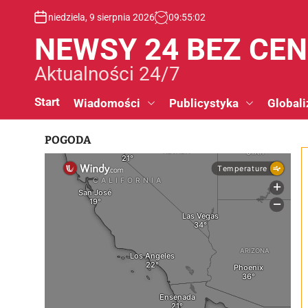
S
niedziela, 9 sierpnia 2026
09
:
55
:
03
k
i
NEWSY 24 BEZ CE
p
t
Aktualności 24/7
o
c
Start
Wiadomości
Publicystyka
Globali
o
n
POGODA
t
e
n
t