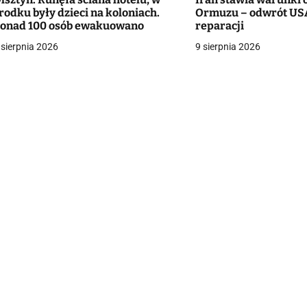
a
rodku były dzieci na koloniach.
Ormuzu – odwrót USA
onad 100 osób ewakuowano
reparacji
c
 sierpnia 2026
9 sierpnia 2026
a
w
p
s
u