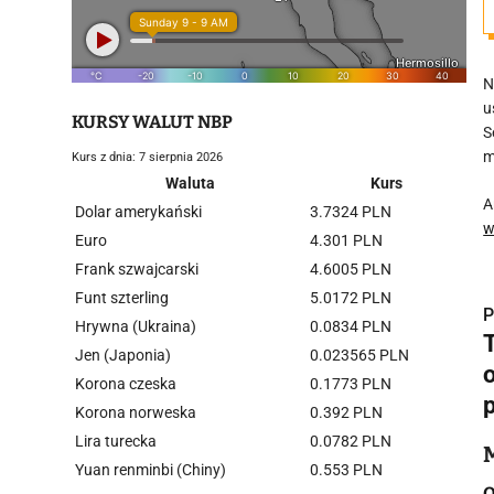
N
u
KURSY WALUT NBP
S
m
Kurs z dnia: 7 sierpnia 2026
Waluta
Kurs
A
Dolar amerykański
3.7324 PLN
w
Euro
4.301 PLN
Frank szwajcarski
4.6005 PLN
Funt szterling
5.0172 PLN
P
Hrywna (Ukraina)
0.0834 PLN
Jen (Japonia)
0.023565 PLN
o
Korona czeska
0.1773 PLN
Korona norweska
0.392 PLN
i
Lira turecka
0.0782 PLN
Yuan renminbi (Chiny)
0.553 PLN
O