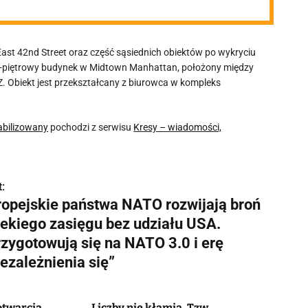
st 42nd Street oraz część sąsiednich obiektów po wykryciu
-piętrowy budynek w Midtown Manhattan, położony między
Z. Obiekt jest przekształcany z biurowca w kompleks
abilizowany
pochodzi z serwisu
Kresy – wiadomości,
:
ropejskie państwa NATO rozwijają broń
lekiego zasięgu bez udziału USA.
rzygotowują się na NATO 3.0 i erę
ezależnienia się”
otwarcia
Liczby nie kłamią. Tzw.