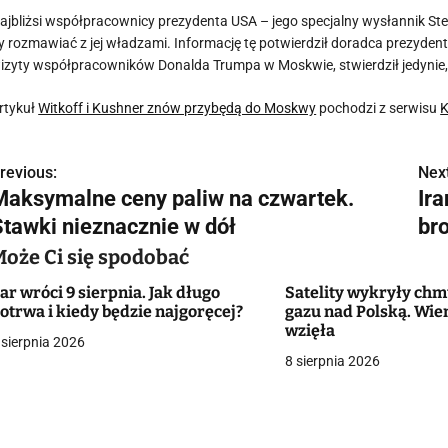
ajbliżsi współpracownicy prezydenta USA – jego specjalny wysłannik Stev
y rozmawiać z jej władzami. Informację tę potwierdził doradca prezydenta
izyty współpracowników Donalda Trumpa w Moskwie, stwierdził jedynie, ż
rtykuł
Witkoff i Kushner znów przybędą do Moskwy
pochodzi z serwisu
K
revious:
Next
N
Maksymalne ceny paliw na czwartek.
Ir
a
Stawki nieznacznie w dół
br
w
Może Ci się spodobać
ar wróci 9 sierpnia. Jak długo
Satelity wykryły ch
otrwa i kiedy będzie najgoręcej?
gazu nad Polską. Wie
g
wzięła
 sierpnia 2026
8 sierpnia 2026
a
c