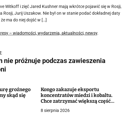
e Witkoff i zięć Jared Kushner mają wkrótce pojawić się w Rosji,
 Rosji, Jurij Uszakow. Nie był on w stanie podać dokładnej daty
e ma do niej dojść w […]
resy – wiadomości, wydarzenia, aktualności, newsy
.
:
an nie próżnuje podczas zawieszenia
oni
murę groźnego
Kongo zakazuje eksportu
my skąd się
koncentratów miedzi i kobaltu.
Chce zatrzymać większą część
wartości surowców
8 sierpnia 2026