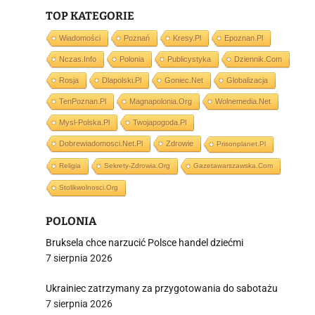
TOP KATEGORIE
Wiadomości
Poznań
Kresy.pl
Epoznan.pl
Nczas.info
Polonia
Publicystyka
Dziennik.com
Rosja
Dlapolski.pl
Goniec.net
Globalizacja
i
TenPoznan.pl
Magnapolonia.org
Wolnemedia.net
Mysl-Polska.pl
Twojapogoda.pl
Dobrewiadomosci.net.pl
Zdrowie
Prisonplanet.pl
Religia
Sekrety-Zdrowia.org
Gazetawarszawska.com
Stolikwolnosci.org
POLONIA
Bruksela chce narzucić Polsce handel dziećmi
7 sierpnia 2026
Ukrainiec zatrzymany za przygotowania do sabotażu
7 sierpnia 2026