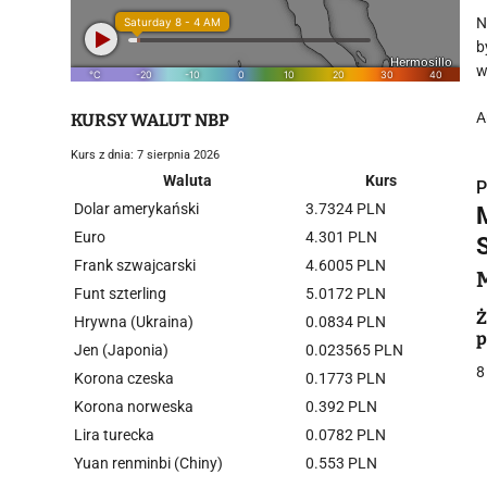
N
b
w
A
KURSY WALUT NBP
Kurs z dnia: 7 sierpnia 2026
Waluta
Kurs
P
Dolar amerykański
3.7324 PLN
Euro
4.301 PLN
Frank szwajcarski
4.6005 PLN
Funt szterling
5.0172 PLN
i
Ż
Hrywna (Ukraina)
0.0834 PLN
p
Jen (Japonia)
0.023565 PLN
8
Korona czeska
0.1773 PLN
Korona norweska
0.392 PLN
Lira turecka
0.0782 PLN
Yuan renminbi (Chiny)
0.553 PLN
j