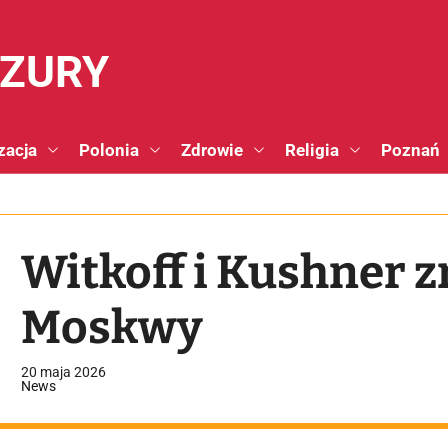
NZURY
zacja
Polonia
Zdrowie
Religia
Poznań
Witkoff i Kushner 
Moskwy
20 maja 2026
News