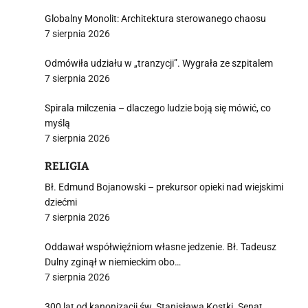
Globalny Monolit: Architektura sterowanego chaosu
7 sierpnia 2026
Odmówiła udziału w „tranzycji”. Wygrała ze szpitalem
7 sierpnia 2026
Spirala milczenia – dlaczego ludzie boją się mówić, co
myślą
7 sierpnia 2026
RELIGIA
Bł. Edmund Bojanowski – prekursor opieki nad wiejskimi
dziećmi
7 sierpnia 2026
Oddawał współwięźniom własne jedzenie. Bł. Tadeusz
Dulny zginął w niemieckim obo…
7 sierpnia 2026
300 lat od kanonizacji św. Stanisława Kostki. Senat