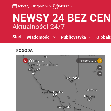
S
sobota, 8 sierpnia 2026
04
:
03
:
46
k
i
NEWSY 24 BEZ CE
p
t
Aktualności 24/7
o
c
Start
Wiadomości
Publicystyka
Globali
o
n
POGODA
t
e
n
t