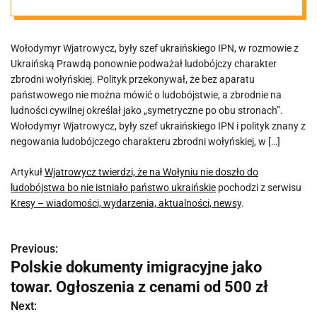
ludobójstwa bo
Wołodymyr Wjatrowycz, były szef ukraińskiego IPN, w rozmowie z
nie istniało
Ukraińską Prawdą ponownie podważał ludobójczy charakter
zbrodni wołyńskiej. Polityk przekonywał, że bez aparatu
państwo
państwowego nie można mówić o ludobójstwie, a zbrodnie na
ludności cywilnej określał jako „symetryczne po obu stronach”.
Wołodymyr Wjatrowycz, były szef ukraińskiego IPN i polityk znany z
ukraińskie
negowania ludobójczego charakteru zbrodni wołyńskiej, w […]
Artykuł
Wjatrowycz twierdzi, że na Wołyniu nie doszło do
ludobójstwa bo nie istniało państwo ukraińskie
pochodzi z serwisu
Kresy – wiadomości, wydarzenia, aktualności, newsy
.
Previous:
N
Polskie dokumenty imigracyjne jako
a
towar. Ogłoszenia z cenami od 500 zł
w
Next: