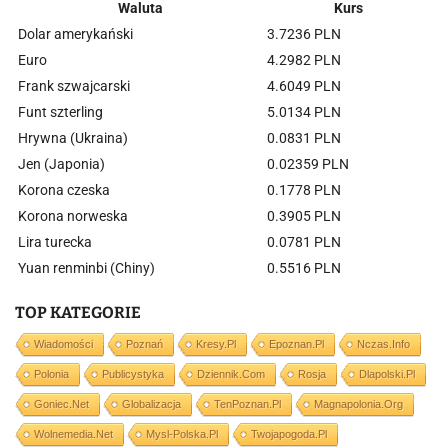
Waluta
Kurs
Dolar amerykański
3.7236 PLN
Euro
4.2982 PLN
Frank szwajcarski
4.6049 PLN
Funt szterling
5.0134 PLN
Hrywna (Ukraina)
0.0831 PLN
Jen (Japonia)
0.02359 PLN
Korona czeska
0.1778 PLN
Korona norweska
0.3905 PLN
Lira turecka
0.0781 PLN
Yuan renminbi (Chiny)
0.5516 PLN
TOP KATEGORIE
Wiadomości
Poznań
Kresy.pl
Epoznan.pl
Nczas.info
Polonia
Publicystyka
Dziennik.com
Rosja
Dlapolski.pl
Goniec.net
Globalizacja
TenPoznan.pl
Magnapolonia.org
Wolnemedia.net
Mysl-Polska.pl
Twojapogoda.pl