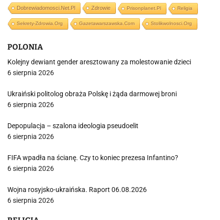
Dobrewiadomosci.net.pl
Zdrowie
Prisonplanet.pl
Religia
Sekrety-Zdrowia.org
Gazetawarszawska.com
Stolikwolnosci.org
POLONIA
Kolejny dewiant gender aresztowany za molestowanie dzieci
6 sierpnia 2026
Ukraiński politolog obraża Polskę i żąda darmowej broni
6 sierpnia 2026
Depopulacja – szalona ideologia pseudoelit
6 sierpnia 2026
FIFA wpadła na ścianę. Czy to koniec prezesa Infantino?
6 sierpnia 2026
Wojna rosyjsko-ukraińska. Raport 06.08.2026
6 sierpnia 2026