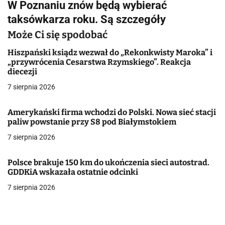
W Poznaniu znów będą wybierać
i
taksówkarza roku. Są szczegóły
g
Może Ci się spodobać
a
Hiszpański ksiądz wezwał do „Rekonkwisty Maroka” i
„przywrócenia Cesarstwa Rzymskiego”. Reakcja
c
diecezji
j
7 sierpnia 2026
a
Amerykański firma wchodzi do Polski. Nowa sieć stacji
paliw powstanie przy S8 pod Białymstokiem
w
7 sierpnia 2026
p
i
Polsce brakuje 150 km do ukończenia sieci autostrad.
GDDKiA wskazała ostatnie odcinki
s
7 sierpnia 2026
u