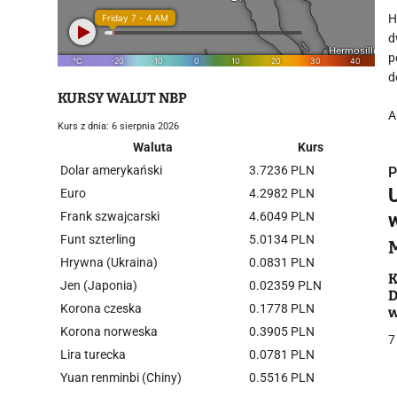
H
d
p
d
KURSY WALUT NBP
A
Kurs z dnia: 6 sierpnia 2026
Waluta
Kurs
Dolar amerykański
3.7236 PLN
P
Euro
4.2982 PLN
Frank szwajcarski
4.6049 PLN
Funt szterling
5.0134 PLN
Hrywna (Ukraina)
0.0831 PLN
i
K
Jen (Japonia)
0.02359 PLN
D
Korona czeska
0.1778 PLN
w
Korona norweska
0.3905 PLN
7
Lira turecka
0.0781 PLN
Yuan renminbi (Chiny)
0.5516 PLN