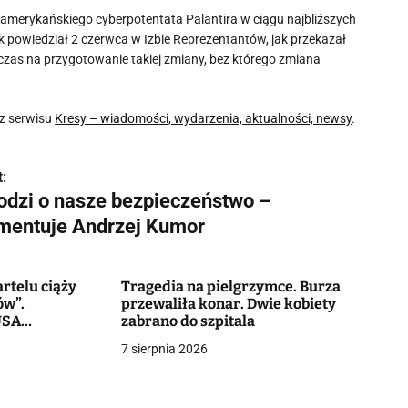
merykańskiego cyberpotentata Palantira w ciągu najbliższych
k powiedział 2 czerwca w Izbie Reprezentantów, jak przekazał
czas na przygotowanie takiej zmiany, bez którego zmiana
z serwisu
Kresy – wiadomości, wydarzenia, aktualności, newsy
.
:
odzi o nasze bezpieczeństwo –
mentuje Andrzej Kumor
rtelu ciąży
Tragedia na pielgrzymce. Burza
ów”.
przewaliła konar. Dwie kobiety
USA
zabrano do szpitala
o milionów
7 sierpnia 2026