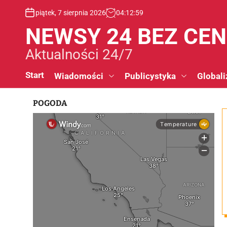
S
piątek, 7 sierpnia 2026
04
:
12
:
59
k
i
NEWSY 24 BEZ CE
p
t
Aktualności 24/7
o
c
Start
Wiadomości
Publicystyka
Globali
o
n
POGODA
t
e
n
t