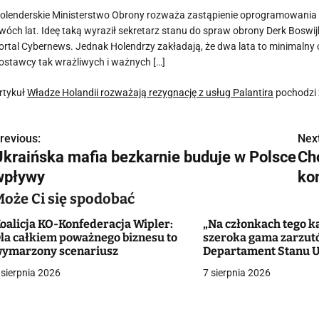
olenderskie Ministerstwo Obrony rozważa zastąpienie oprogramowania a
wóch lat. Ideę taką wyraził sekretarz stanu do spraw obrony Derk Boswij
ortal Cybernews. Jednak Holendrzy zakładają, że dwa lata to minimalny 
ostawcy tak wrażliwych i ważnych […]
rtykuł
Władze Holandii rozważają rezygnację z usług Palantira
pochodzi 
revious:
Next
N
Ukraińska mafia bezkarnie buduje w Polsce
Ch
a
wpływy
ko
w
Może Ci się spodobać
oalicja KO-Konfederacja Wipler:
„Na członkach tego ka
la całkiem poważnego biznesu to
szeroka gama zarzut
g
ymarzony scenariusz
Departament Stanu 
zaoferował ponad st
 sierpnia 2026
7 sierpnia 2026
a
dolarów za pomoc
c