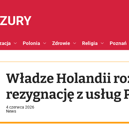
NZURY
zacja
Polonia
Zdrowie
Religia
Poznań
Władze Holandii r
rezygnację z usług 
4 czerwca 2026
News