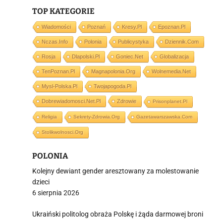
j
TOP KATEGORIE
Wiadomości
Poznań
Kresy.pl
Epoznan.pl
Nczas.info
Polonia
Publicystyka
Dziennik.com
Rosja
Dlapolski.pl
Goniec.net
Globalizacja
TenPoznan.pl
Magnapolonia.org
Wolnemedia.net
i
Mysl-Polska.pl
Twojapogoda.pl
Dobrewiadomosci.net.pl
Zdrowie
Prisonplanet.pl
Religia
Sekrety-Zdrowia.org
Gazetawarszawska.com
Stolikwolnosci.org
POLONIA
Kolejny dewiant gender aresztowany za molestowanie
dzieci
6 sierpnia 2026
Ukraiński politolog obraża Polskę i żąda darmowej broni