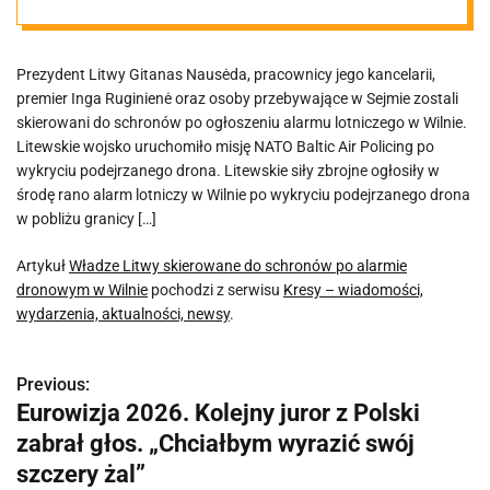
dronowym w
Prezydent Litwy Gitanas Nausėda, pracownicy jego kancelarii,
Wilnie
premier Inga Ruginienė oraz osoby przebywające w Sejmie zostali
skierowani do schronów po ogłoszeniu alarmu lotniczego w Wilnie.
Litewskie wojsko uruchomiło misję NATO Baltic Air Policing po
wykryciu podejrzanego drona. Litewskie siły zbrojne ogłosiły w
środę rano alarm lotniczy w Wilnie po wykryciu podejrzanego drona
w pobliżu granicy […]
Artykuł
Władze Litwy skierowane do schronów po alarmie
dronowym w Wilnie
pochodzi z serwisu
Kresy – wiadomości,
wydarzenia, aktualności, newsy
.
Previous:
N
Eurowizja 2026. Kolejny juror z Polski
a
zabrał głos. „Chciałbym wyrazić swój
w
szczery żal”