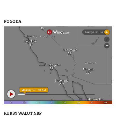
POGODA
KURSY WALUT NBP