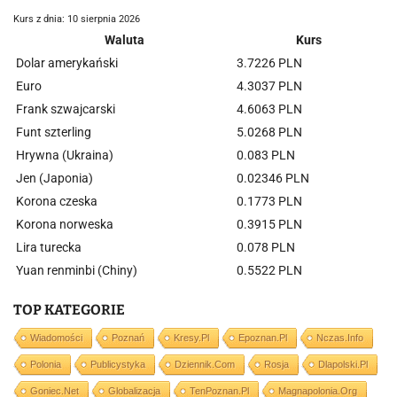
Kurs z dnia: 10 sierpnia 2026
Waluta
Kurs
Dolar amerykański
3.7226 PLN
Euro
4.3037 PLN
Frank szwajcarski
4.6063 PLN
Funt szterling
5.0268 PLN
Hrywna (Ukraina)
0.083 PLN
Jen (Japonia)
0.02346 PLN
Korona czeska
0.1773 PLN
Korona norweska
0.3915 PLN
Lira turecka
0.078 PLN
Yuan renminbi (Chiny)
0.5522 PLN
TOP KATEGORIE
Wiadomości
Poznań
Kresy.pl
Epoznan.pl
Nczas.info
Polonia
Publicystyka
Dziennik.com
Rosja
Dlapolski.pl
Goniec.net
Globalizacja
TenPoznan.pl
Magnapolonia.org