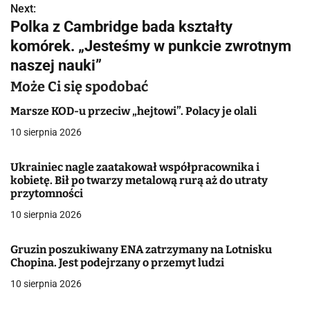
Next:
i
Polka z Cambridge bada kształty
g
komórek. „Jesteśmy w punkcie zwrotnym
naszej nauki”
a
Może Ci się spodobać
c
Marsze KOD-u przeciw „hejtowi”. Polacy je olali
j
10 sierpnia 2026
a
Ukrainiec nagle zaatakował współpracownika i
w
kobietę. Bił po twarzy metalową rurą aż do utraty
przytomności
p
10 sierpnia 2026
i
s
Gruzin poszukiwany ENA zatrzymany na Lotnisku
Chopina. Jest podejrzany o przemyt ludzi
u
10 sierpnia 2026