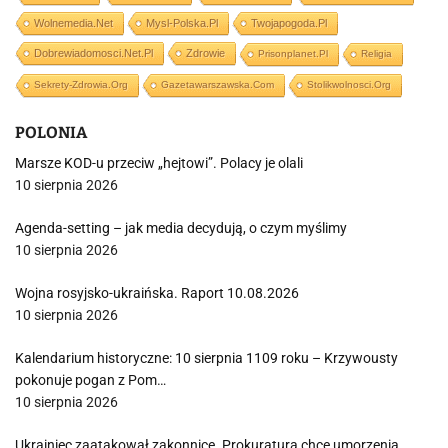
Wolnemedia.net
Mysl-Polska.pl
Twojapogoda.pl
Dobrewiadomosci.net.pl
Zdrowie
Prisonplanet.pl
Religia
Sekrety-Zdrowia.org
Gazetawarszawska.com
Stolikwolnosci.org
POLONIA
Marsze KOD-u przeciw „hejtowi”. Polacy je olali
10 sierpnia 2026
Agenda-setting – jak media decydują, o czym myślimy
10 sierpnia 2026
Wojna rosyjsko-ukraińska. Raport 10.08.2026
10 sierpnia 2026
Kalendarium historyczne: 10 sierpnia 1109 roku – Krzywousty
pokonuje pogan z Pom…
10 sierpnia 2026
Ukrainiec zaatakował zakonnicę. Prokuratura chce umorzenia