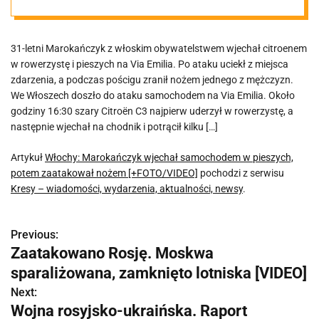
pieszych,
31-letni Marokańczyk z włoskim obywatelstwem wjechał citroenem
potem
w rowerzystę i pieszych na Via Emilia. Po ataku uciekł z miejsca
zdarzenia, a podczas pościgu zranił nożem jednego z mężczyzn.
zaatakował
We Włoszech doszło do ataku samochodem na Via Emilia. Około
godziny 16:30 szary Citroën C3 najpierw uderzył w rowerzystę, a
następnie wjechał na chodnik i potrącił kilku […]
nożem
Artykuł
Włochy: Marokańczyk wjechał samochodem w pieszych,
[+FOTO/VIDEO]
potem zaatakował nożem [+FOTO/VIDEO]
pochodzi z serwisu
Kresy – wiadomości, wydarzenia, aktualności, newsy
.
Previous:
N
Zaatakowano Rosję. Moskwa
a
sparaliżowana, zamknięto lotniska [VIDEO]
w
Next:
Wojna rosyjsko-ukraińska. Raport