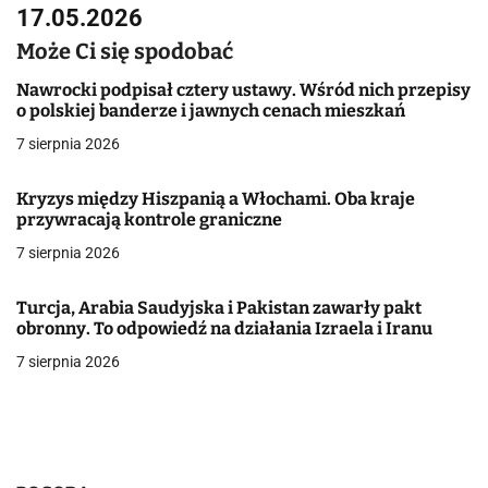
i
17.05.2026
g
Może Ci się spodobać
a
Nawrocki podpisał cztery ustawy. Wśród nich przepisy
o polskiej banderze i jawnych cenach mieszkań
c
7 sierpnia 2026
j
Kryzys między Hiszpanią a Włochami. Oba kraje
a
przywracają kontrole graniczne
w
7 sierpnia 2026
p
Turcja, Arabia Saudyjska i Pakistan zawarły pakt
i
obronny. To odpowiedź na działania Izraela i Iranu
7 sierpnia 2026
s
u