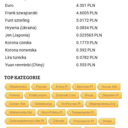
Euro
4.301 PLN
Frank szwajcarski
4.6005 PLN
Funt szterling
5.0172 PLN
Hrywna (Ukraina)
0.0834 PLN
Jen (Japonia)
0.023565 PLN
Korona czeska
0.1773 PLN
Korona norweska
0.392 PLN
Lira turecka
0.0782 PLN
Yuan renminbi (Chiny)
0.553 PLN
TOP KATEGORIE
Wiadomości
Poznań
Kresy.pl
Epoznan.pl
Nczas.info
Polonia
Publicystyka
Dziennik.com
Rosja
Dlapolski.pl
Goniec.net
Globalizacja
TenPoznan.pl
Magnapolonia.org
Wolnemedia.net
Mysl-Polska.pl
Twojapogoda.pl
Dobrewiadomosci.net.pl
Zdrowie
Prisonplanet.pl
Religia