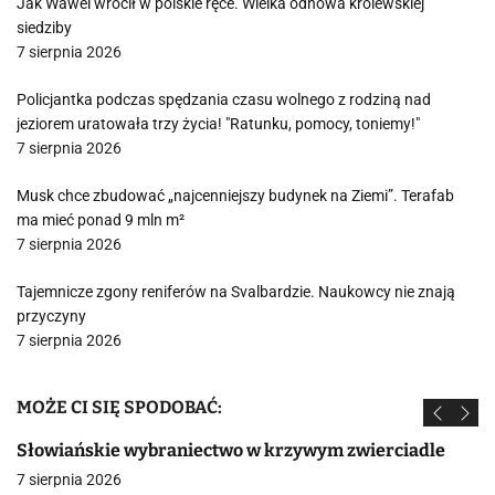
Jak Wawel wrócił w polskie ręce. Wielka odnowa królewskiej
siedziby
7 sierpnia 2026
Policjantka podczas spędzania czasu wolnego z rodziną nad
jeziorem uratowała trzy życia! "Ratunku, pomocy, toniemy!"
7 sierpnia 2026
Musk chce zbudować „najcenniejszy budynek na Ziemi”. Terafab
ma mieć ponad 9 mln m²
7 sierpnia 2026
Tajemnicze zgony reniferów na Svalbardzie. Naukowcy nie znają
przyczyny
7 sierpnia 2026
MOŻE CI SIĘ SPODOBAĆ:
Słowiańskie wybraniectwo w krzywym zwierciadle
7 sierpnia 2026