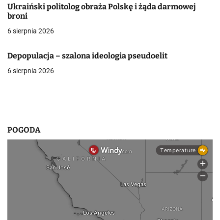
w
Ukraiński politolog obraża Polskę i żąda darmowej
broni
p
6 sierpnia 2026
i
s
Depopulacja – szalona ideologia pseudoelit
6 sierpnia 2026
u
POGODA