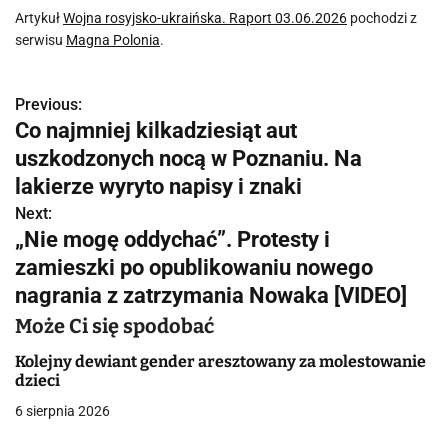
Artykuł
Wojna rosyjsko-ukraińska. Raport 03.06.2026
pochodzi z
serwisu
Magna Polonia
.
Previous:
N
Co najmniej kilkadziesiąt aut
a
uszkodzonych nocą w Poznaniu. Na
w
lakierze wyryto napisy i znaki
Next:
i
„Nie mogę oddychać”. Protesty i
g
zamieszki po opublikowaniu nowego
nagrania z zatrzymania Nowaka [VIDEO]
a
Może Ci się spodobać
c
Kolejny dewiant gender aresztowany za molestowanie
j
dzieci
a
6 sierpnia 2026