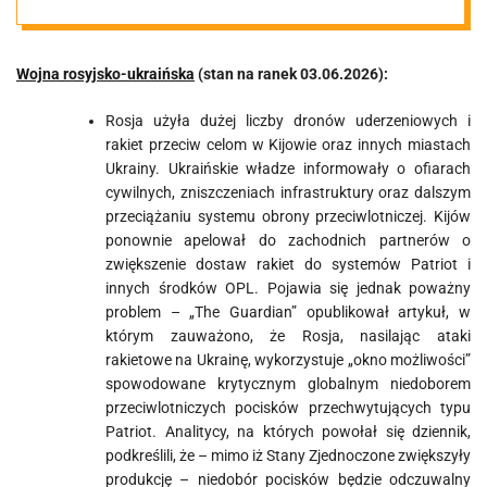
03.06.2026
Wojna rosyjsko-ukraińska
(stan na ranek 03.06.2026):
Rosja użyła dużej liczby dronów uderzeniowych i
rakiet przeciw celom w Kijowie oraz innych miastach
Ukrainy. Ukraińskie władze informowały o ofiarach
cywilnych, zniszczeniach infrastruktury oraz dalszym
przeciążaniu systemu obrony przeciwlotniczej. Kijów
ponownie apelował do zachodnich partnerów o
zwiększenie dostaw rakiet do systemów Patriot i
innych środków OPL. Pojawia się jednak poważny
problem – „The Guardian” opublikował artykuł, w
którym zauważono, że Rosja, nasilając ataki
rakietowe na Ukrainę, wykorzystuje „okno możliwości”
spowodowane krytycznym globalnym niedoborem
przeciwlotniczych pocisków przechwytujących typu
Patriot. Analitycy, na których powołał się dziennik,
podkreślili, że – mimo iż Stany Zjednoczone zwiększyły
produkcję – niedobór pocisków będzie odczuwalny