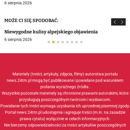
6 sierpnia 2026
MOŻE CI SIĘ SPODOBAĆ:
Niewygodne kulisy alpejskiego objawienia
6 sierpnia 2026
Materiały (treści, artykuły, zdjęcia, filmy) autorstwa portalu
news.24tm.pl mogą być publikowane i powielane pod warunkiem
podania wyraźnego źródła.
Wszystkie pozostałe materiały są chronione prawami autorskimi, które
przysługują poszczególnym twórcom i wydawcom.
Powielanie tych treści wymaga uzyskania ich uprzedniej pisemnej zgody.
Portal news.24tm.pl udostępnia i agreguje treści (m.in. na zasadzie
prawa cytatu) wyłącznie w celach informacyjnych.
Nie bierzemy odpowiedzialności za treści artykułów poszczególnych