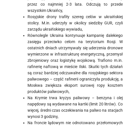
przez co najmniej 2-3 lata. Odczują to przede
wszystkim Ukraińcy,
Rosyjskie drony trafiły szereg celów w ukraińskiej
stolicy. M.in. uderzyły w okolicy siedziby GUR, czyli
zarządu ukraińskiego wywiadu,
Równolegle Ukraina kontynuuje kampanię dalekiego
zasięgu przeciwko celom na terytorium Rosji. W
ostatnich dniach utrzymywały się uderzenia dronowe
wymierzone w infrastrukturę energetyczną, przemysł
zbrojeniowy oraz logistykę wojskową. Trafiono m.in.
rafinerię naftową w mieście Ilski. Skutki tych działań
są coraz bardziej odczuwalne dla rosyjskiego sektora
paliwowego – część rafinerii ograniczyła produkcję, a
Moskwa zwiększa eksport surowej ropy kosztem
produktów paliwowych,
Na Krymie trwa kryzys paliwowy – benzyna i olej
napędowy są wydawane na kartki (limit 20 litrów). Co
więcej, średni czas oczekiwania na paliwo na stacjach
wynosi 3 godziny,
Na froncie lądowym nie odnotowano przełomowych