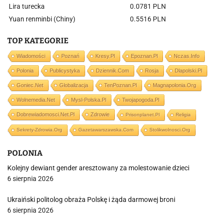
Lira turecka
0.0781 PLN
Yuan renminbi (Chiny)
0.5516 PLN
TOP KATEGORIE
Wiadomości
Poznań
Kresy.pl
Epoznan.pl
Nczas.info
Polonia
Publicystyka
Dziennik.com
Rosja
Dlapolski.pl
Goniec.net
Globalizacja
TenPoznan.pl
Magnapolonia.org
Wolnemedia.net
Mysl-Polska.pl
Twojapogoda.pl
Dobrewiadomosci.net.pl
Zdrowie
Prisonplanet.pl
Religia
Sekrety-Zdrowia.org
Gazetawarszawska.com
Stolikwolnosci.org
POLONIA
Kolejny dewiant gender aresztowany za molestowanie dzieci
6 sierpnia 2026
Ukraiński politolog obraża Polskę i żąda darmowej broni
6 sierpnia 2026