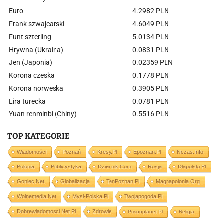
Euro
4.2982 PLN
Frank szwajcarski
4.6049 PLN
Funt szterling
5.0134 PLN
Hrywna (Ukraina)
0.0831 PLN
Jen (Japonia)
0.02359 PLN
Korona czeska
0.1778 PLN
Korona norweska
0.3905 PLN
Lira turecka
0.0781 PLN
Yuan renminbi (Chiny)
0.5516 PLN
TOP KATEGORIE
Wiadomości
Poznań
Kresy.pl
Epoznan.pl
Nczas.info
Polonia
Publicystyka
Dziennik.com
Rosja
Dlapolski.pl
Goniec.net
Globalizacja
TenPoznan.pl
Magnapolonia.org
Wolnemedia.net
Mysl-Polska.pl
Twojapogoda.pl
Dobrewiadomosci.net.pl
Zdrowie
Prisonplanet.pl
Religia