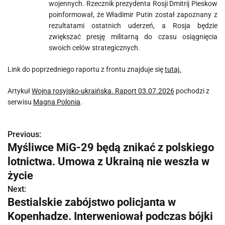
wojennych. Rzecznik prezydenta Rosji Dmitrij Pieskow
poinformował, że Władimir Putin został zapoznany z
rezultatami ostatnich uderzeń, a Rosja będzie
zwiększać presję militarną do czasu osiągnięcia
swoich celów strategicznych.
Link do poprzedniego raportu z frontu znajduje się
tutaj.
Artykuł
Wojna rosyjsko-ukraińska. Raport 03.07.2026
pochodzi z
serwisu
Magna Polonia
.
Previous:
N
Myśliwce MiG-29 będą znikać z polskiego
a
lotnictwa. Umowa z Ukrainą nie weszła w
w
życie
Next:
i
Bestialskie zabójstwo policjanta w
g
Kopenhadze. Interweniował podczas bójki