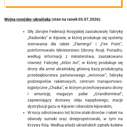
03.07.2026
Wojna rosyjsko-ukraińska
(stan na ranek 03.07.2026):
Siły zbrojne Federacji Rosyjskiej zaatakowały fabrykę
„Radioniks” w Kijowie, w której produkuje się systemy
sterowania dla rakiet „Flamingo” i „Fire Point”,
poinformowało Ministerstwo Obrony Rosji. Ponadto,
według informacji z ministerstwa, zaatakowano
również:
Fabrykę „Atlon Avi”, w której produkuje się
drony dla armii ukraińskiej; g
łówną bazę produkcyjną
przedsiębiorstwa państwowego „Antonow”; f
abrykę
podzespołów rakietowych; c
entrum transportowo-
logistyczne „Chaika”, w którym przechowywano drony
i amunicję; m
agazyn paliw „Grandterminal”,
zapewniający dostawy oleju napędowego; s
tacje
dystrybucji gazu w Kijowie i obwodzie kijowskim,
W nocy odnotowano też liczne ataki dronów i rakiet na
obwody sumski oraz dniepropetrowski, w tym na
Krzywy Róg. Według władz ukraińskich zginęły kolejne