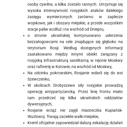
osoby cywilne, a kilka zostało rannych. Utrzymuje się
wysoka intensywność rosyjskich ataków dalekiego
zasięgu wymierzonych zarówno w zaplecze
wojskowe, jak i obszary miejskie, a przede wszystkim
stacje paliw wzdłuż i na wschód od Dniepru,
o stronie ukraińskiej kontynuowano uderzenia
bezzałogowcami na cele znajdujące się głęboko na
terytorium Rosji. Według dostępnych informacji
zaatakowano między innymi obiekt związany z
rosyjską infrastrukturą satelitarną w rejonie Moskwy
oraz rafinerię w Kstowie, na wschód od Moskwy,
Na odcinku pokrowskim, Rosjanie wdarli się do wsi
Szewczenko,
W okolicach Drobyszewe siły rosyjskie prowadzą
operację antypartyzancką. Przez linię frontu miało
tam przedrzeć się kilka ukraińskich oddziałów
dywersyjnych,
Rosjanie wciąż nie zajęli miasteczka Kupiańsk-
Wuzlowoj. Trwają zaciekłe walki miejskie,
Kreml oficjalnie zapowiedział dalszą eskalację działań