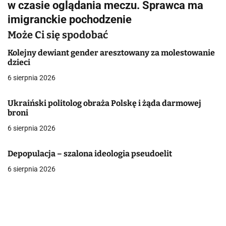
w czasie oglądania meczu. Sprawca ma
a
imigranckie pochodzenie
c
Może Ci się spodobać
j
Kolejny dewiant gender aresztowany za molestowanie
dzieci
a
6 sierpnia 2026
w
p
Ukraiński politolog obraża Polskę i żąda darmowej
broni
i
6 sierpnia 2026
s
Depopulacja – szalona ideologia pseudoelit
u
6 sierpnia 2026