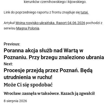
kierunków czernihowskiego i kijowskiego.
Link do poprzedniego raportu z frontu znajduje się
tutaj.
Artykuł
Wojna rosyjsko-ukraińska. Raport 04.06.2026
pochodzi z
serwisu
Magna Polonia
.
Previous:
N
Poranna akcja służb nad Wartą w
a
Poznaniu. Przy brzegu znaleziono ubrania
w
Next:
Procesje przejdą przez Poznań. Będą
i
utrudnienia w ruchu!
g
Może Ci się spodobać
a
Wrocław: zasnęła w taksówce. Kazach ją zgwałcił
c
8 sierpnia 2026