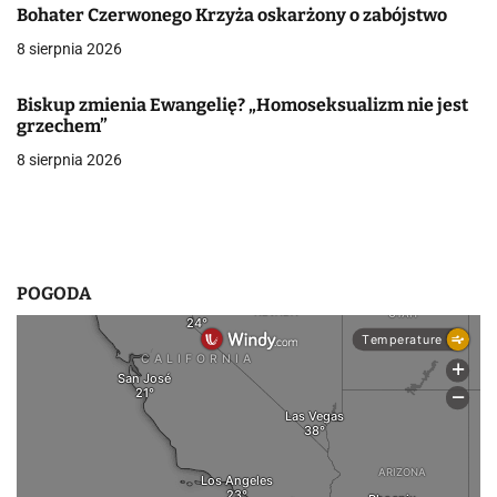
j
Bohater Czerwonego Krzyża oskarżony o zabójstwo
a
8 sierpnia 2026
w
Biskup zmienia Ewangelię? „Homoseksualizm nie jest
p
grzechem”
8 sierpnia 2026
i
s
u
POGODA