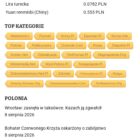
Lira turecka
0.0782 PLN
Yuan renminbi (Chiny)
0.553 PLN
TOP KATEGORIE
Wiadomości
Poznań
Kresy.pl
Epoznan.pl
Nczas.info
Polonia
Publicystyka
Dziennik.com
Rosja
Dlapolski.pl
Goniec.net
Globalizacja
TenPoznan.pl
Magnapolonia.org
Wolnemedia.net
Mysl-Polska.pl
Twojapogoda.pl
Dobrewiadomosci.net.pl
Zdrowie
Prisonplanet.pl
Religia
Sekrety-Zdrowia.org
Gazetawarszawska.com
Stolikwolnosci.org
POLONIA
Wrocław: zasnęła w taksówce. Kazach ją zgwałcił
8 sierpnia 2026
Bohater Czerwonego Krzyża oskarżony o zabójstwo
8 sierpnia 2026