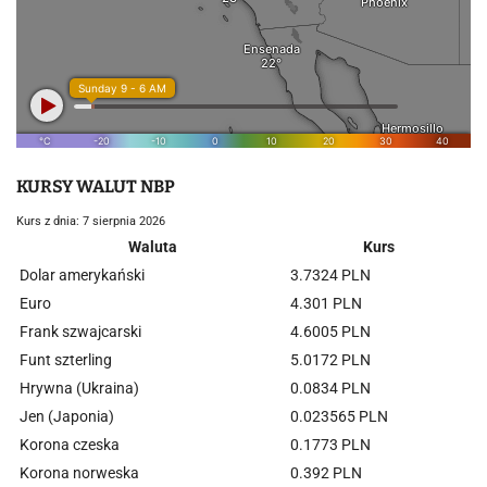
KURSY WALUT NBP
Kurs z dnia: 7 sierpnia 2026
Waluta
Kurs
Dolar amerykański
3.7324 PLN
Euro
4.301 PLN
Frank szwajcarski
4.6005 PLN
Funt szterling
5.0172 PLN
Hrywna (Ukraina)
0.0834 PLN
Jen (Japonia)
0.023565 PLN
Korona czeska
0.1773 PLN
Korona norweska
0.392 PLN