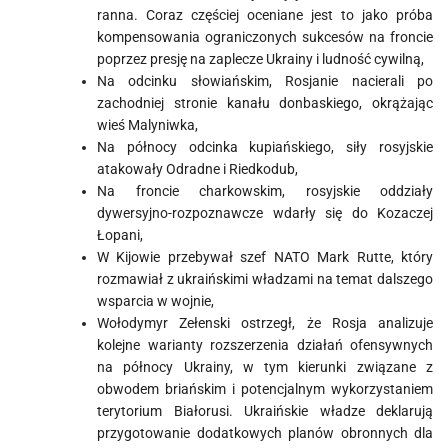
ranna. Coraz częściej oceniane jest to jako próba
kompensowania ograniczonych sukcesów na froncie
poprzez presję na zaplecze Ukrainy i ludność cywilną,
Na odcinku słowiańskim, Rosjanie nacierali po
zachodniej stronie kanału donbaskiego, okrążając
wieś Malyniwka,
Na północy odcinka kupiańskiego, siły rosyjskie
atakowały Odradne i Riedkodub,
Na froncie charkowskim, rosyjskie oddziały
dywersyjno-rozpoznawcze wdarły się do Kozaczej
Łopani,
W Kijowie przebywał szef NATO Mark Rutte, który
rozmawiał z ukraińskimi władzami na temat dalszego
wsparcia w wojnie,
Wołodymyr Zełenski ostrzegł, że Rosja analizuje
kolejne warianty rozszerzenia działań ofensywnych
na północy Ukrainy, w tym kierunki związane z
obwodem briańskim i potencjalnym wykorzystaniem
terytorium Białorusi. Ukraińskie władze deklarują
przygotowanie dodatkowych planów obronnych dla