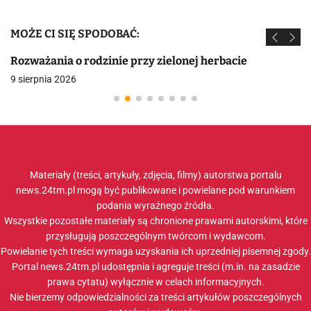
MOŻE CI SIĘ SPODOBAĆ:
Rozważania o rodzinie przy zielonej herbacie
9 sierpnia 2026
Materiały (treści, artykuły, zdjęcia, filmy) autorstwa portalu
news.24tm.pl mogą być publikowane i powielane pod warunkiem
podania wyraźnego źródła.
Wszystkie pozostałe materiały są chronione prawami autorskimi, które
przysługują poszczególnym twórcom i wydawcom.
Powielanie tych treści wymaga uzyskania ich uprzedniej pisemnej zgody.
Portal news.24tm.pl udostępnia i agreguje treści (m.in. na zasadzie
prawa cytatu) wyłącznie w celach informacyjnych.
Nie bierzemy odpowiedzialności za treści artykułów poszczególnych