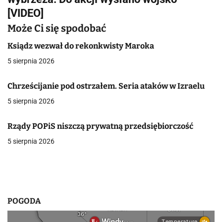
g
[VIDEO]
a
Może Ci się spodobać
c
Ksiądz wezwał do rekonkwisty Maroka
5 sierpnia 2026
j
a
Chrześcijanie pod ostrzałem. Seria ataków w Izraelu
5 sierpnia 2026
w
p
Rządy POPiS niszczą prywatną przedsiębiorczość
i
5 sierpnia 2026
s
u
POGODA