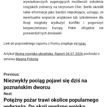
wywiadowczych sugerujących możliwość szkolenia
rosyjskich żołnierzy na terytorium Chin. Berlin określił
takie informacje jako bardzo niepokojące, uznając, że
ewentualne wsparcie wojskowe lub szkoleniowe dla
Rosji mogłoby wydłużyć konflikt i pogorszyć
bezpieczeństwo Europy. Pekin oficjalnie nie
potwierdził tych doniesień.
Link do poprzedniego raportu z frontu znajduje się
tutaj.
Artykuł
Wojna rosyjsko-ukraińska. Raport 04.07.2026
pochodzi z
serwisu
Magna Polonia
.
Previous:
N
Niezwykły pociąg pojawi się dziś na
a
poznańskim dworcu
w
Next:
Potężny pożar trawi okolice popularnego
i
wybrzeża. Do akcji wysłano wojsko