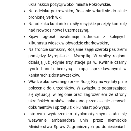
ukraińskich pozycji wokół miasta Pokrowskie,
Na odcinku pokrowskim, Rosjanie wdarli się do silnie
bronionej Serhiwki,
Na odcinku kupiańskim, siły rosyjskie przejęły kontrolę
nad Nowoosinowe i Czerneszyną,
Kijów ogłosił ewakuację ludności z kolejnych
kilkunastu wiosek w obwodzie charkowskim,
Na froncie sumskim, Rosjanie zajęli szeroki pas ziemi
pomiędzy Myropilskie i Myropilią. W stolicy regionu
działają już jedynie trzy stacje paliw. Kwitnie czarny
rynek handlu benzyną i ropą, sprzedawanymi w
kanistrach z dostawczaków,
Władze okupowanego przez Rosję Krymu wydały pilne
polecenie do urzędników. W związku z pogarszającą
się sytuacją w regionie oraz zagrożeniem ze strony
ukraińskich ataków nakazano przeniesienie cennych
dokumentów i sprzętu z kilku miast półwyspu,
Istotnym wydarzeniem dyplomatycznym stało się
wezwanie ambasadora Chin przez niemieckie
Ministerstwo Spraw Zagranicznych po doniesieniach