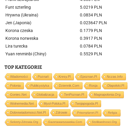
Funt szterling
5.0219 PLN
Hrywna (Ukraina)
0.0834 PLN
Jen (Japonia)
0.023647 PLN
Korona czeska
0.1779 PLN
Korona norweska
0.3917 PLN
Lira turecka
0.0784 PLN
Yuan renminbi (Chiny)
0.5529 PLN
TOP KATEGORIE
Wiadomości
Poznań
Kresy.pl
Epoznan.pl
Nczas.info
Polonia
Publicystyka
Dziennik.com
Rosja
Dlapolski.pl
Goniec.net
Globalizacja
TenPoznan.pl
Magnapolonia.org
Wolnemedia.net
Mysl-Polska.pl
Twojapogoda.pl
Dobrewiadomosci.net.pl
Zdrowie
Prisonplanet.pl
Religia
Sekrety-Zdrowia.org
Gazetawarszawska.com
Stolikwolnosci.org