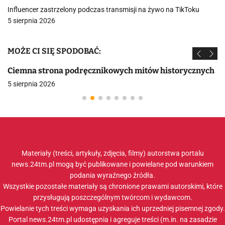
Influencer zastrzelony podczas transmisji na żywo na TikToku
5 sierpnia 2026
MOŻE CI SIĘ SPODOBAĆ:
Ciemna strona podręcznikowych mitów historycznych
5 sierpnia 2026
Materiały (treści, artykuły, zdjęcia, filmy) autorstwa portalu
news.24tm.pl mogą być publikowane i powielane pod warunkiem
podania wyraźnego źródła.
Wszystkie pozostałe materiały są chronione prawami autorskimi, które
przysługują poszczególnym twórcom i wydawcom.
Powielanie tych treści wymaga uzyskania ich uprzedniej pisemnej zgody.
Portal news.24tm.pl udostępnia i agreguje treści (m.in. na zasadzie