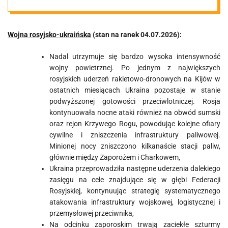
04.07.2026
Wojna rosyjsko-ukraińska
(stan na ranek 04.07.2026):
Nadal utrzymuje się bardzo wysoka intensywność
wojny powietrznej. Po jednym z największych
rosyjskich uderzeń rakietowo-dronowych na Kijów w
ostatnich miesiącach Ukraina pozostaje w stanie
podwyższonej gotowości przeciwlotniczej. Rosja
kontynuowała nocne ataki również na obwód sumski
oraz rejon Krzywego Rogu, powodując kolejne ofiary
cywilne i zniszczenia infrastruktury paliwowej.
Minionej nocy zniszczono kilkanaście stacji paliw,
głównie między Zaporożem i Charkowem,
Ukraina przeprowadziła następne uderzenia dalekiego
zasięgu na cele znajdujące się w głębi Federacji
Rosyjskiej, kontynuując strategię systematycznego
atakowania infrastruktury wojskowej, logistycznej i
przemysłowej przeciwnika,
Na odcinku zaporoskim trwają zaciekłe szturmy