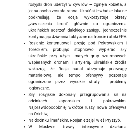
rosyjski dron uderzył w cywilów — zginęła kobieta, a
jedna osoba została ranna. Ukraińskie władze lokalne
podkreślają, że Rosja wykorzystuje okresy
„zawieszenia broni” głównie do ograniczenia
ukraińskich uderzeń dalekiego zasięgu, jednocześnie
kontynuując działania taktyczne na froncie i ataki FPV,
Rosjanie kontynuowali presję pod Pokrowskiem i
Toreckiem, próbując stopniowo wypierać siły
ukraińskie przy użyciu małych grup szturmowych
wspieranych dronami i artylerią. Ukraińskie źródła
wskazują, że Rosja nadal utrzymuje przewagę
materiałową, ale tempo ofensywy pozostaje
ograniczone przez wysokie straty i problemy
logistyczne,
Siły rosyjskie dokonały przegrupowania sił na
odcinkach zaporoskim i pokrowskim.
Najprawdopodobniej wkrótce ruszy nowa ofensywa
na Orichiw,
Na docinku limańskim, Rosjanie zajęli wieś Pryszyb,
W Moskwie trwały intensywne działania