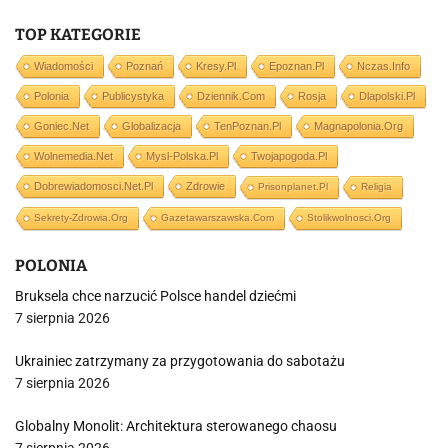
TOP KATEGORIE
Wiadomości
Poznań
Kresy.pl
Epoznan.pl
Nczas.info
Polonia
Publicystyka
Dziennik.com
Rosja
Dlapolski.pl
Goniec.net
Globalizacja
TenPoznan.pl
Magnapolonia.org
Wolnemedia.net
Mysl-Polska.pl
Twojapogoda.pl
Dobrewiadomosci.net.pl
Zdrowie
Prisonplanet.pl
Religia
Sekrety-Zdrowia.org
Gazetawarszawska.com
Stolikwolnosci.org
POLONIA
Bruksela chce narzucić Polsce handel dziećmi
7 sierpnia 2026
Ukrainiec zatrzymany za przygotowania do sabotażu
7 sierpnia 2026
Globalny Monolit: Architektura sterowanego chaosu