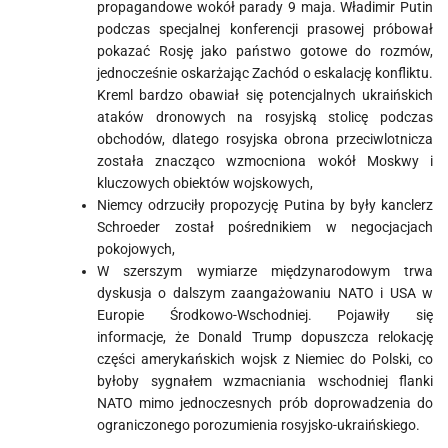
propagandowe wokół parady 9 maja. Władimir Putin
podczas specjalnej konferencji prasowej próbował
pokazać Rosję jako państwo gotowe do rozmów,
jednocześnie oskarżając Zachód o eskalację konfliktu.
Kreml bardzo obawiał się potencjalnych ukraińskich
ataków dronowych na rosyjską stolicę podczas
obchodów, dlatego rosyjska obrona przeciwlotnicza
została znacząco wzmocniona wokół Moskwy i
kluczowych obiektów wojskowych,
Niemcy odrzuciły propozycję Putina by były kanclerz
Schroeder został pośrednikiem w negocjacjach
pokojowych,
W szerszym wymiarze międzynarodowym trwa
dyskusja o dalszym zaangażowaniu NATO i USA w
Europie Środkowo-Wschodniej. Pojawiły się
informacje, że Donald Trump dopuszcza relokację
części amerykańskich wojsk z Niemiec do Polski, co
byłoby sygnałem wzmacniania wschodniej flanki
NATO mimo jednoczesnych prób doprowadzenia do
ograniczonego porozumienia rosyjsko-ukraińskiego.