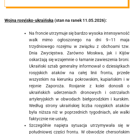
11.05.2026
Wojna rosyjsko-ukraińska
(stan na ranek 11.05.2026):
Na froncie utrzymuje się bardzo wysoka intensywność
walk mimo ogłoszonego na dni 9–11 maja
trzydniowego rozejmu w związku z obchoami tzw.
Dnia Zwycięstwa. Zarówno Moskwa, jak i Kijów
oskarżają się wzajemnie o łamanie zawieszenia broni.
Ukraiński sztab generalny informował o dziesiątkach
rosyjskich ataków na całej linii frontu, przede
wszystkim na kierunku pokrowskim, kupiańskim i w
rejonie Zaporoża. Rosjanie z kolei donosili o
ukraińskich uderzeniach dronowych i ostrzałach
artyleryjskich w obwodach biełgorodzkim i kurskim.
Według strony ukraińskiej liczba rosyjskich ataków
była niższa niż w poprzednich tygodniach, ale walki
faktycznie nie ustały,
Szczególnie napięta sytuacja utrzymywała się w
południowej części frontu. W obwodzie chersońskim