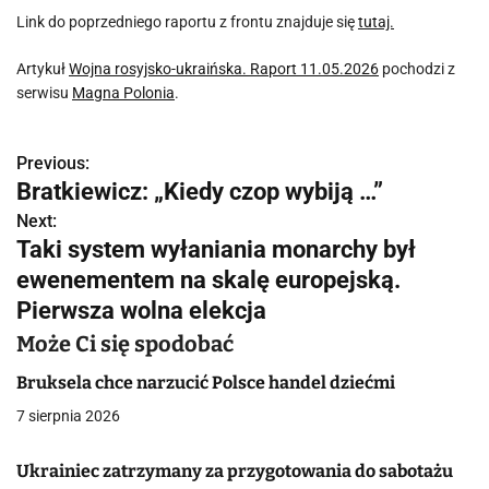
Link do poprzedniego raportu z frontu znajduje się
tutaj.
Artykuł
Wojna rosyjsko-ukraińska. Raport 11.05.2026
pochodzi z
serwisu
Magna Polonia
.
Previous:
N
Bratkiewicz: „Kiedy czop wybiją …”
a
Next:
Taki system wyłaniania monarchy był
w
ewenementem na skalę europejską.
i
Pierwsza wolna elekcja
g
Może Ci się spodobać
a
Bruksela chce narzucić Polsce handel dziećmi
c
7 sierpnia 2026
j
Ukrainiec zatrzymany za przygotowania do sabotażu