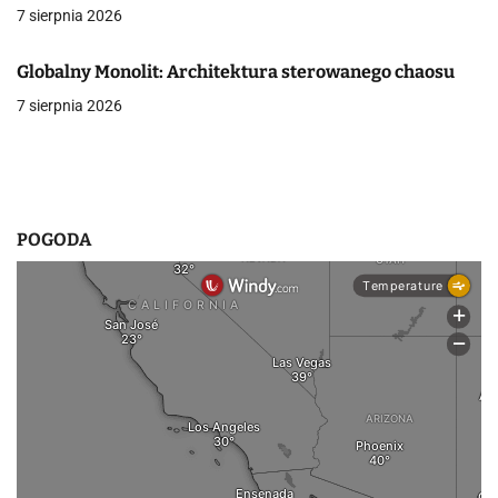
a
7 sierpnia 2026
w
Globalny Monolit: Architektura sterowanego chaosu
p
7 sierpnia 2026
i
s
u
POGODA