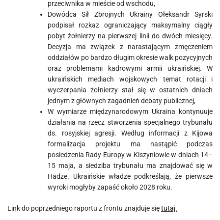
przeciwnika w mieście od wschodu,
Dowódca Sił Zbrojnych Ukrainy Ołeksandr Syrski
podpisał rozkaz ograniczający maksymalny ciągły
pobyt żołnierzy na pierwszej linii do dwóch miesięcy.
Decyzja ma związek z narastającym zmęczeniem
oddziałów po bardzo długim okresie walk pozycyjnych
oraz problemami kadrowymi armii ukraińskiej. W
ukraińskich mediach wojskowych temat rotacji i
wyczerpania żołnierzy stał się w ostatnich dniach
jednym z głównych zagadnień debaty publicznej,
W wymiarze międzynarodowym Ukraina kontynuuje
działania na rzecz stworzenia specjalnego trybunału
ds. rosyjskiej agresji. Według informacji z Kijowa
formalizacja projektu ma nastąpić podczas
posiedzenia Rady Europy w Kiszyniowie w dniach 14–
15 maja, a siedziba trybunału ma znajdować się w
Hadze. Ukraińskie władze podkreślają, że pierwsze
wyroki mogłyby zapaść około 2028 roku.
Link do poprzedniego raportu z frontu znajduje się
tutaj.