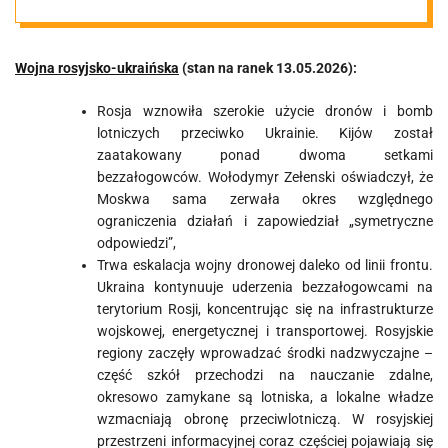
13.05.2026
Wojna rosyjsko-ukraińska
(stan na ranek 13.05.2026):
Rosja wznowiła szerokie użycie dronów i bomb
lotniczych przeciwko Ukrainie. Kijów został
zaatakowany ponad dwoma setkami
bezzałogowców. Wołodymyr Zełenski oświadczył, że
Moskwa sama zerwała okres względnego
ograniczenia działań i zapowiedział „symetryczne
odpowiedzi”,
Trwa eskalacja wojny dronowej daleko od linii frontu.
Ukraina kontynuuje uderzenia bezzałogowcami na
terytorium Rosji, koncentrując się na infrastrukturze
wojskowej, energetycznej i transportowej. Rosyjskie
regiony zaczęły wprowadzać środki nadzwyczajne –
część szkół przechodzi na nauczanie zdalne,
okresowo zamykane są lotniska, a lokalne władze
wzmacniają obronę przeciwlotniczą. W rosyjskiej
przestrzeni informacyjnej coraz częściej pojawiają się