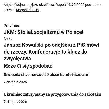
Artykuł
Wojna rosyjsko-ukraińska. Raport 13.05.2026
pochodzi z
serwisu
Magna Polonia
.
Previous:
N
JKM: Sto lat socjalizmu w Polsce!
a
Next:
Janusz Kowalski po odejściu z PiS mówi
w
do rzeczy. Konfederacje to klucz do
i
zwycięstwa
g
Może Ci się spodobać
a
Bruksela chce narzucić Polsce handel dziećmi
c
7 sierpnia 2026
j
Ukrainiec zatrzymany za przygotowania do sabotażu
a
7 sierpnia 2026