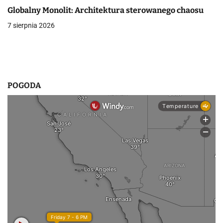
w
Globalny Monolit: Architektura sterowanego chaosu
p
7 sierpnia 2026
i
s
u
POGODA