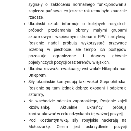
sygnały o zakłóceniu normalnego funkcjonowania
zaplecza państwa, co jeszcze rok temu było znacznie
rzadsze,
Ukraiński sztab informuje o kolejnych rosyjskich
próbach przełamania obrony małymi grupami
szturmowymi wspieranymi dronami FPV i artylerią.
Rosjanie nadal próbują wykorzystać przewagę
liczebną w piechocie, ale tempo ich postępów
pozostaje ograniczone i dotyczy głównie
pojedynczych pozycji oraz terenów wiejskich,
Ukraina rozważa ewakuację wsi wokół Nikopola nad
Dnieprem,
Siły ukraińskie kontynuują taki wokół Stepnohitrska.
Rosjanie są tam jednak dobrze okopani i odpierają
szturmy,
Na wschodzie odcinka zaporoskiego, Rosjanie zajęli
Rizdwiankę. Aktualnie Ukraińcy próbują
kontratakować w celu odzyskania tej ważnej pozycji,
Pod Kostiantyniwką, siły rosyjskie nacierają na
Mołoczarkę. Celem jest oskrzydlenie pozycji