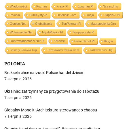
Wiadomości
Poznań
Kresy.pl
Epoznan.pl
Nczas.info
Polonia
Publicystyka
Dziennik.com
Rosja
Dlapolski.pl
Goniec.net
Globalizacja
TenPoznan.pl
Magnapolonia.org
Wolnemedia.net
Mysl-Polska.pl
Twojapogoda.pl
Dobrewiadomosci.net.pl
Zdrowie
Prisonplanet.pl
Religia
Sekrety-Zdrowia.org
Gazetawarszawska.com
Stolikwolnosci.org
POLONIA
Bruksela chce narzucić Polsce handel dziećmi
7 sierpnia 2026
Ukrainiec zatrzymany za przygotowania do sabotażu
7 sierpnia 2026
Globalny Monolit: Architektura sterowanego chaosu
7 sierpnia 2026
Odmówiła udziału w „tranzycji”. Wygrała ze szpitalem