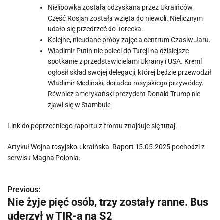
Nielipowka została odzyskana przez Ukraińców.
Część Rosjan została wzięta do niewoli. Nielicznym
udało się przedrzeć do Torecka.
Kolejne, nieudane próby zajęcia centrum Czasiw Jaru.
Władimir Putin nie poleci do Turcji na dzisiejsze
spotkanie z przedstawicielami Ukrainy i USA. Kreml
ogłosił skład swojej delegacji, której będzie przewodził
Władimir Medinski, doradca rosyjskiego przywódcy.
Również amerykański prezydent Donald Trump nie
zjawi się w Stambule.
Link do poprzedniego raportu z frontu znajduje się
tutaj.
Artykuł
Wojna rosyjsko-ukraińska. Raport 15.05.2025
pochodzi z
serwisu
Magna Polonia
.
Previous:
N
Nie żyje pięć osób, trzy zostały ranne. Bus
a
uderzył w TIR-a na S2