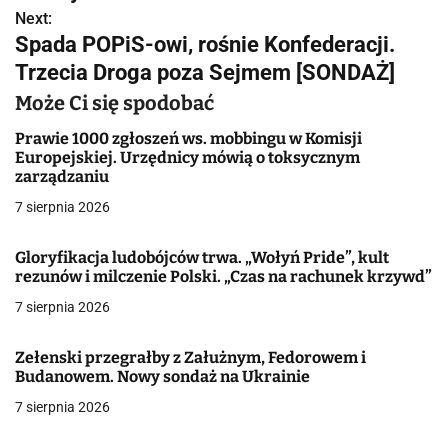
w
Next:
Spada POPiS-owi, rośnie Konfederacji.
i
Trzecia Droga poza Sejmem [SONDAŻ]
g
Może Ci się spodobać
a
Prawie 1000 zgłoszeń ws. mobbingu w Komisji
Europejskiej. Urzędnicy mówią o toksycznym
c
zarządzaniu
j
7 sierpnia 2026
a
Gloryfikacja ludobójców trwa. „Wołyń Pride”, kult
rezunów i milczenie Polski. „Czas na rachunek krzywd”
w
7 sierpnia 2026
p
i
Zełenski przegrałby z Załużnym, Fedorowem i
Budanowem. Nowy sondaż na Ukrainie
s
7 sierpnia 2026
u