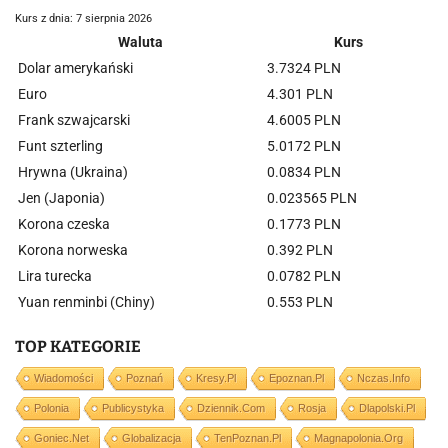
Kurs z dnia: 7 sierpnia 2026
Waluta
Kurs
Dolar amerykański
3.7324 PLN
Euro
4.301 PLN
Frank szwajcarski
4.6005 PLN
Funt szterling
5.0172 PLN
Hrywna (Ukraina)
0.0834 PLN
Jen (Japonia)
0.023565 PLN
Korona czeska
0.1773 PLN
Korona norweska
0.392 PLN
Lira turecka
0.0782 PLN
Yuan renminbi (Chiny)
0.553 PLN
TOP KATEGORIE
Wiadomości
Poznań
Kresy.pl
Epoznan.pl
Nczas.info
Polonia
Publicystyka
Dziennik.com
Rosja
Dlapolski.pl
Goniec.net
Globalizacja
TenPoznan.pl
Magnapolonia.org