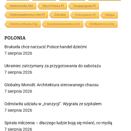
Wolnemedia.net
Mysl-Polska.pl
Twojapogoda.pl
Dobrewiadomosci.net.pl
Zdrowie
Prisonplanet.pl
Religia
Sekrety-Zdrowia.org
Gazetawarszawska.com
Stolikwolnosci.org
POLONIA
Bruksela chce narzucić Polsce handel dziećmi
7 sierpnia 2026
Ukrainiec zatrzymany za przygotowania do sabotażu
7 sierpnia 2026
Globalny Monolit: Architektura sterowanego chaosu
7 sierpnia 2026
Odmówiła udziału w „tranzycji”. Wygrała ze szpitalem
7 sierpnia 2026
Spirala milczenia – dlaczego ludzie boją się mówić, co myślą
7 sierpnia 2026