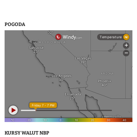
POGODA
KURSY WALUT NBP