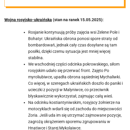
15.05.2025
Wojna rosyjsko-ukraińska
(stan na ranek 15.05.2025):
Rosjanie kontynuują próby zajęcia wsi Zelene Pole i
Bohatyr. Ukraińska obrona ponosi spore straty od
bombardowań, jednak cały czas dosyłane są tam
posiłki, dzięki czemu sytuacja jest mniej więcej
stabilna.
We wschodniej części odcinka pokrowskiego, siłom
rosyjskim udało się przerwać front. Zajęto Po
myroliubiwce, upadła obrona sąsiedniej Mychaliwki.
Co więcej, w szeregach ukraińskich doszło do paniki i
ucieczki z pozycji w Malyniwce, co przeciwnik
błyskawicznie wykorzystał, zajmując całą wieś.
Na odcinku kostiantyniwskim, rosyjscy żołnierze na
motocyklach wdarli się od zachodu do miejscowości
Zoria. Jeśli uda im się utrzymać zajmowane pozycje,
zagrożą okrążeniem sporemu zgrupowaniu w
Hnatiwce i Starej Mykolaiwce.