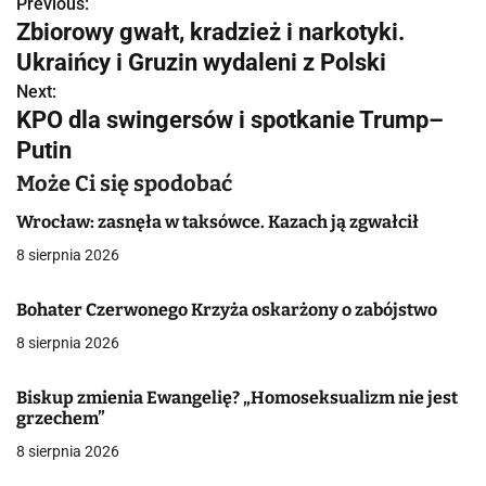
Previous:
N
Zbiorowy gwałt, kradzież i narkotyki.
a
Ukraińcy i Gruzin wydaleni z Polski
w
Next:
KPO dla swingersów i spotkanie Trump–
i
Putin
g
Może Ci się spodobać
a
Wrocław: zasnęła w taksówce. Kazach ją zgwałcił
c
8 sierpnia 2026
j
Bohater Czerwonego Krzyża oskarżony o zabójstwo
a
8 sierpnia 2026
w
Biskup zmienia Ewangelię? „Homoseksualizm nie jest
p
grzechem”
8 sierpnia 2026
i