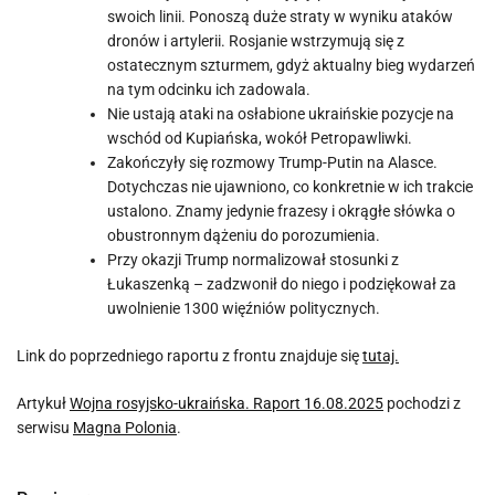
swoich linii. Ponoszą duże straty w wyniku ataków
dronów i artylerii. Rosjanie wstrzymują się z
ostatecznym szturmem, gdyż aktualny bieg wydarzeń
na tym odcinku ich zadowala.
Nie ustają ataki na osłabione ukraińskie pozycje na
wschód od Kupiańska, wokół Petropawliwki.
Zakończyły się rozmowy Trump-Putin na Alasce.
Dotychczas nie ujawniono, co konkretnie w ich trakcie
ustalono. Znamy jedynie frazesy i okrągłe słówka o
obustronnym dążeniu do porozumienia.
Przy okazji Trump normalizował stosunki z
Łukaszenką – zadzwonił do niego i podziękował za
uwolnienie 1300 więźniów politycznych.
Link do poprzedniego raportu z frontu znajduje się
tutaj.
Artykuł
Wojna rosyjsko-ukraińska. Raport 16.08.2025
pochodzi z
serwisu
Magna Polonia
.