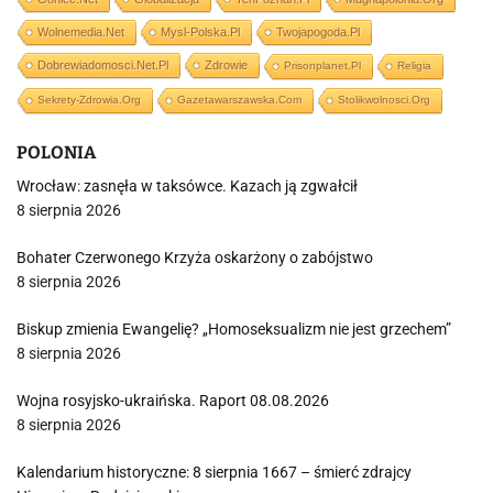
Wolnemedia.net
Mysl-Polska.pl
Twojapogoda.pl
Dobrewiadomosci.net.pl
Zdrowie
Prisonplanet.pl
Religia
Sekrety-Zdrowia.org
Gazetawarszawska.com
Stolikwolnosci.org
POLONIA
Wrocław: zasnęła w taksówce. Kazach ją zgwałcił
8 sierpnia 2026
Bohater Czerwonego Krzyża oskarżony o zabójstwo
8 sierpnia 2026
Biskup zmienia Ewangelię? „Homoseksualizm nie jest grzechem”
8 sierpnia 2026
Wojna rosyjsko-ukraińska. Raport 08.08.2026
8 sierpnia 2026
Kalendarium historyczne: 8 sierpnia 1667 – śmierć zdrajcy