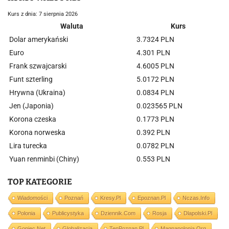
Kurs z dnia: 7 sierpnia 2026
Waluta
Kurs
Dolar amerykański
3.7324 PLN
Euro
4.301 PLN
Frank szwajcarski
4.6005 PLN
Funt szterling
5.0172 PLN
Hrywna (Ukraina)
0.0834 PLN
Jen (Japonia)
0.023565 PLN
Korona czeska
0.1773 PLN
Korona norweska
0.392 PLN
Lira turecka
0.0782 PLN
Yuan renminbi (Chiny)
0.553 PLN
TOP KATEGORIE
Wiadomości
Poznań
Kresy.pl
Epoznan.pl
Nczas.info
Polonia
Publicystyka
Dziennik.com
Rosja
Dlapolski.pl
Goniec.net
Globalizacja
TenPoznan.pl
Magnapolonia.org