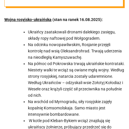
16.08.2025
Wojna rosyjsko-ukraińska
(stan na ranek 16.08.2025):
Ukraińcy zaatakowali dronami dalekiego zasięgu,
składy ropy naftowej pod Wołgogradem.
Na odcinku nowopawliwskim, Rosjanie przejęli
kontrolę nad wsią Oleksandrohrad. Trwają uderzenia
na nieodległą Kamyszuwachę.
Na północ od Pokrowska trwają ukraińskie kontrataki.
Niestety walki te wciąż są owiane mgłą wojny. Według
strony rosyjskiej, natarcia zostały udaremnione.
Według Ukraińców – odzyskali wsie Zołotyj Kołodiaz i
Wesełe oraz krążyli część sił przeciwnika na południe
od nich.
Na wschód od Myrnogradu, siły rosyjskie zajęły
kopalnię Komsomolskaja. Samo miasto jest
intensywnie bombardowane.
W kotle pod Kleban-Bykiem wciąż znajdują się
ukraińscy żołnierze, próbujący przedrzeć się do