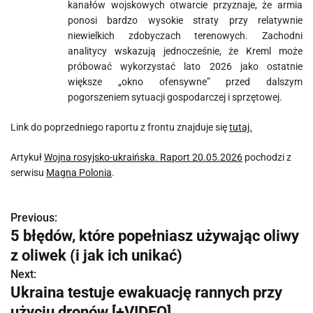
kanałów wojskowych otwarcie przyznaje, że armia
ponosi bardzo wysokie straty przy relatywnie
niewielkich zdobyczach terenowych. Zachodni
analitycy wskazują jednocześnie, że Kreml może
próbować wykorzystać lato 2026 jako ostatnie
większe „okno ofensywne” przed dalszym
pogorszeniem sytuacji gospodarczej i sprzętowej.
Link do poprzedniego raportu z frontu znajduje się
tutaj.
Artykuł
Wojna rosyjsko-ukraińska. Raport 20.05.2026
pochodzi z
serwisu
Magna Polonia
.
Previous:
N
5 błędów, które popełniasz używając oliwy
a
z oliwek (i jak ich unikać)
w
Next:
Ukraina testuje ewakuację rannych przy
i
użyciu dronów [+VIDEO]