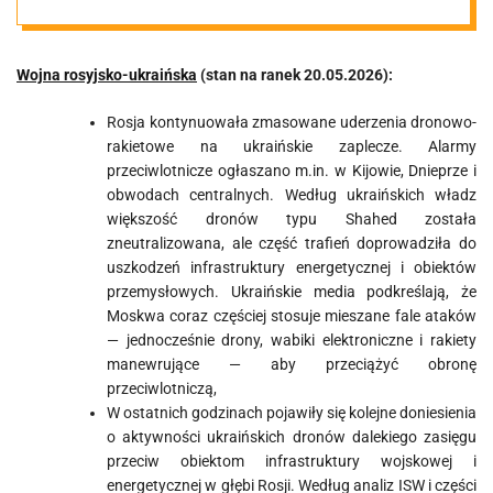
20.05.2026
Wojna rosyjsko-ukraińska
(stan na ranek 20.05.2026):
Rosja kontynuowała zmasowane uderzenia dronowo-
rakietowe na ukraińskie zaplecze. Alarmy
przeciwlotnicze ogłaszano m.in. w Kijowie, Dnieprze i
obwodach centralnych. Według ukraińskich władz
większość dronów typu Shahed została
zneutralizowana, ale część trafień doprowadziła do
uszkodzeń infrastruktury energetycznej i obiektów
przemysłowych. Ukraińskie media podkreślają, że
Moskwa coraz częściej stosuje mieszane fale ataków
— jednocześnie drony, wabiki elektroniczne i rakiety
manewrujące — aby przeciążyć obronę
przeciwlotniczą,
W ostatnich godzinach pojawiły się kolejne doniesienia
o aktywności ukraińskich dronów dalekiego zasięgu
przeciw obiektom infrastruktury wojskowej i
energetycznej w głębi Rosji. Według analiz ISW i części