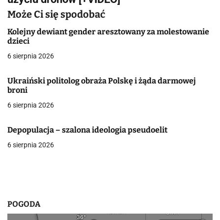
g
Może Ci się spodobać
a
Kolejny dewiant gender aresztowany za molestowanie
dzieci
c
6 sierpnia 2026
j
Ukraiński politolog obraża Polskę i żąda darmowej
a
broni
w
6 sierpnia 2026
p
Depopulacja – szalona ideologia pseudoelit
i
6 sierpnia 2026
s
u
POGODA