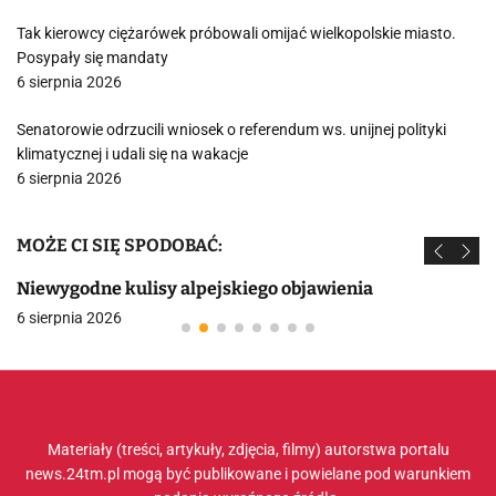
Tak kierowcy ciężarówek próbowali omijać wielkopolskie miasto.
Posypały się mandaty
6 sierpnia 2026
Senatorowie odrzucili wniosek o referendum ws. unijnej polityki
klimatycznej i udali się na wakacje
6 sierpnia 2026
MOŻE CI SIĘ SPODOBAĆ:
Niewygodne kulisy alpejskiego objawienia
6 sierpnia 2026
Materiały (treści, artykuły, zdjęcia, filmy) autorstwa portalu
news.24tm.pl mogą być publikowane i powielane pod warunkiem