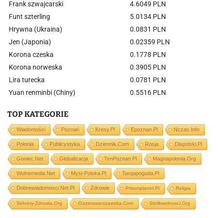
Frank szwajcarski
4.6049 PLN
Funt szterling
5.0134 PLN
Hrywna (Ukraina)
0.0831 PLN
Jen (Japonia)
0.02359 PLN
Korona czeska
0.1778 PLN
Korona norweska
0.3905 PLN
Lira turecka
0.0781 PLN
Yuan renminbi (Chiny)
0.5516 PLN
TOP KATEGORIE
Wiadomości
Poznań
Kresy.pl
Epoznan.pl
Nczas.info
Polonia
Publicystyka
Dziennik.com
Rosja
Dlapolski.pl
Goniec.net
Globalizacja
TenPoznan.pl
Magnapolonia.org
Wolnemedia.net
Mysl-Polska.pl
Twojapogoda.pl
Dobrewiadomosci.net.pl
Zdrowie
Prisonplanet.pl
Religia
Sekrety-Zdrowia.org
Gazetawarszawska.com
Stolikwolnosci.org