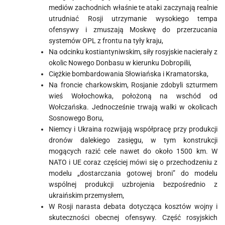
mediów zachodnich właśnie te ataki zaczynają realnie
utrudniać Rosji utrzymanie wysokiego tempa
ofensywy i zmuszają Moskwę do przerzucania
systemów OPL z frontu na tyły kraju,
Na odcinku kostiantyniwskim, siły rosyjskie nacierały z
okolic Nowego Donbasu w kierunku Dobropilii,
Ciężkie bombardowania Słowiańska i Kramatorska,
Na froncie charkowskim, Rosjanie zdobyli szturmem
wieś Wołochowka, położoną na wschód od
Wołczańska. Jednocześnie trwają walki w okolicach
Sosnowego Boru,
Niemcy i Ukraina rozwijają współpracę przy produkcji
dronów dalekiego zasięgu, w tym konstrukcji
mogących razić cele nawet do około 1500 km. W
NATO i UE coraz częściej mówi się o przechodzeniu z
modelu „dostarczania gotowej broni” do modelu
wspólnej produkcji uzbrojenia bezpośrednio z
ukraińskim przemysłem,
W Rosji narasta debata dotycząca kosztów wojny i
skuteczności obecnej ofensywy. Część rosyjskich