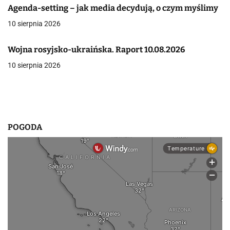
Agenda-setting – jak media decydują, o czym myślimy
j
10 sierpnia 2026
a
Wojna rosyjsko-ukraińska. Raport 10.08.2026
w
10 sierpnia 2026
p
i
s
POGODA
u