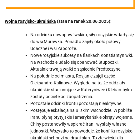
20.06.2025
Wojna rosyjsko-ukraińska
(stan na ranek 20.06.2025):
Na odcinku nowopawliwskim, siły rosyjskie wdarły się
do wsi Murawka. Ponadto zajęły około połowy
Udaczne i wsi Zaporoże.
Nowe rosyjskie sukcesy na flankach Konstiantyniwki.
Na wschodzie udało się opanować Stupoczki.
Aktualnie trwają walki o sąsiednie Predteczyne.
Na południe od miasta, Rosjanie zajęli część
Oleksandro-Kalinowe. Wygląda na to, że oddziały
ukraińskie stacjonujące w Kateryniwce i Kleban-byku
zostały odcięte od zaopatrzenia.
Pozostałe odcinki frontu pozostają nieaktywne.
Postępuje eskalacja na Bliskim Wschodzie. W pobliże
Iranu płyną brytyjskie i amerykańskie okręty wojenne.
Chiny postanowiły wspierać Iran i wysłały własne
jednostki. Wszystko to powoduje, że konflikt rosyjsko-
ukraiński schodzi na drugi plan. To złe wieści dla