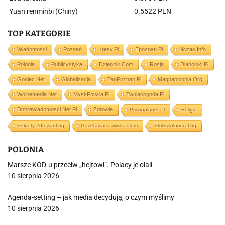
Yuan renminbi (Chiny)
0.5522 PLN
TOP KATEGORIE
Wiadomości
Poznań
Kresy.pl
Epoznan.pl
Nczas.info
Polonia
Publicystyka
Dziennik.com
Rosja
Dlapolski.pl
Goniec.net
Globalizacja
TenPoznan.pl
Magnapolonia.org
Wolnemedia.net
Mysl-Polska.pl
Twojapogoda.pl
Dobrewiadomosci.net.pl
Zdrowie
Prisonplanet.pl
Religia
Sekrety-Zdrowia.org
Gazetawarszawska.com
Stolikwolnosci.org
POLONIA
Marsze KOD-u przeciw „hejtowi”. Polacy je olali
10 sierpnia 2026
Agenda-setting – jak media decydują, o czym myślimy
10 sierpnia 2026