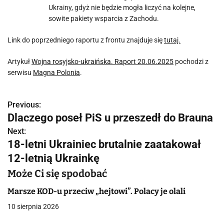
Ukrainy, gdyż nie będzie mogła liczyć na kolejne,
sowite pakiety wsparcia z Zachodu.
Link do poprzedniego raportu z frontu znajduje się
tutaj.
Artykuł
Wojna rosyjsko-ukraińska. Raport 20.06.2025
pochodzi z
serwisu
Magna Polonia
.
Previous:
N
Dlaczego poseł PiS u przeszedł do Brauna
a
Next:
18-letni Ukrainiec brutalnie zaatakował
w
12-letnią Ukrainkę
i
Może Ci się spodobać
g
Marsze KOD-u przeciw „hejtowi”. Polacy je olali
a
10 sierpnia 2026
c