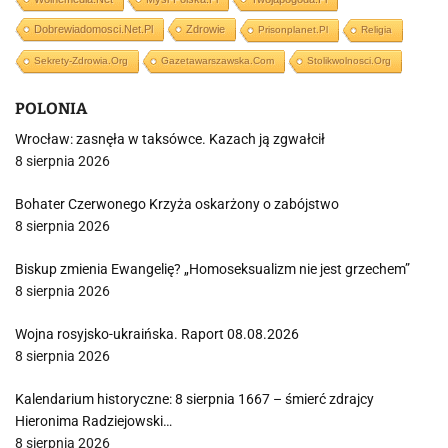
Dobrewiadomosci.net.pl
Zdrowie
Prisonplanet.pl
Religia
Sekrety-Zdrowia.org
Gazetawarszawska.com
Stolikwolnosci.org
POLONIA
Wrocław: zasnęła w taksówce. Kazach ją zgwałcił
8 sierpnia 2026
Bohater Czerwonego Krzyża oskarżony o zabójstwo
8 sierpnia 2026
Biskup zmienia Ewangelię? „Homoseksualizm nie jest grzechem”
8 sierpnia 2026
Wojna rosyjsko-ukraińska. Raport 08.08.2026
8 sierpnia 2026
Kalendarium historyczne: 8 sierpnia 1667 – śmierć zdrajcy
Hieronima Radziejowski…
8 sierpnia 2026