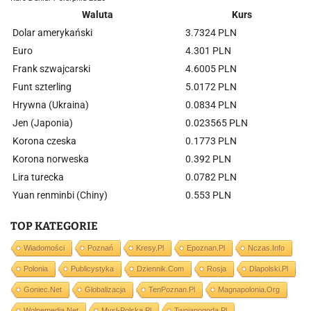
Waluta
Kurs
Dolar amerykański
3.7324 PLN
Euro
4.301 PLN
Frank szwajcarski
4.6005 PLN
Funt szterling
5.0172 PLN
Hrywna (Ukraina)
0.0834 PLN
Jen (Japonia)
0.023565 PLN
Korona czeska
0.1773 PLN
Korona norweska
0.392 PLN
Lira turecka
0.0782 PLN
Yuan renminbi (Chiny)
0.553 PLN
TOP KATEGORIE
Wiadomości
Poznań
Kresy.pl
Epoznan.pl
Nczas.info
Polonia
Publicystyka
Dziennik.com
Rosja
Dlapolski.pl
Goniec.net
Globalizacja
TenPoznan.pl
Magnapolonia.org
Wolnemedia.net
Mysl-Polska.pl
Twojapogoda.pl