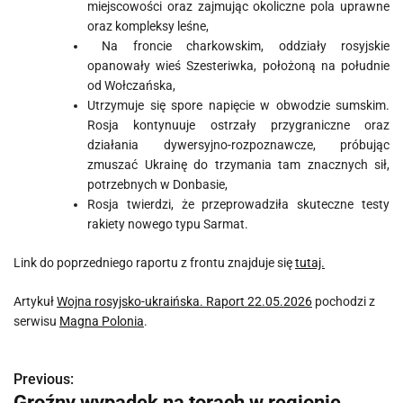
miejscowości oraz zajmując okoliczne pola uprawne
oraz kompleksy leśne,
Na froncie charkowskim, oddziały rosyjskie
opanowały wieś Szesteriwka, położoną na południe
od Wołczańska,
Utrzymuje się spore napięcie w obwodzie sumskim.
Rosja kontynuuje ostrzały przygraniczne oraz
działania dywersyjno-rozpoznawcze, próbując
zmuszać Ukrainę do trzymania tam znacznych sił,
potrzebnych w Donbasie,
Rosja twierdzi, że przeprowadziła skuteczne testy
rakiety nowego typu Sarmat.
Link do poprzedniego raportu z frontu znajduje się
tutaj.
Artykuł
Wojna rosyjsko-ukraińska. Raport 22.05.2026
pochodzi z
serwisu
Magna Polonia
.
Previous:
N
Groźny wypadek na torach w regionie.