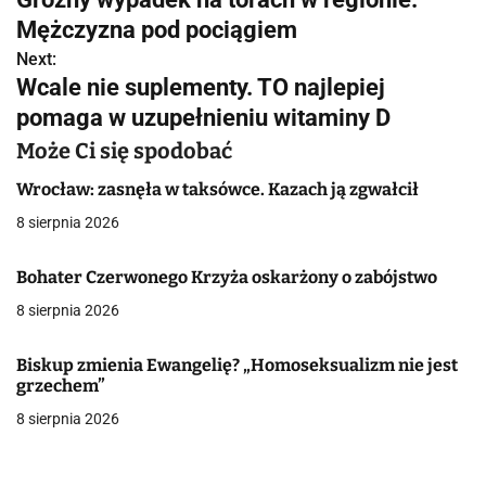
a
Mężczyzna pod pociągiem
w
Next:
Wcale nie suplementy. TO najlepiej
i
pomaga w uzupełnieniu witaminy D
g
Może Ci się spodobać
a
Wrocław: zasnęła w taksówce. Kazach ją zgwałcił
c
8 sierpnia 2026
j
Bohater Czerwonego Krzyża oskarżony o zabójstwo
a
8 sierpnia 2026
w
Biskup zmienia Ewangelię? „Homoseksualizm nie jest
p
grzechem”
8 sierpnia 2026
i
s