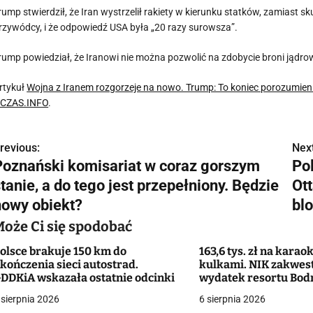
rump stwierdził, że Iran wystrzelił rakiety w kierunku statków, zamiast
rzywódcy, i że odpowiedź USA była „20 razy surowsza”.
rump powiedział, że Iranowi nie można pozwolić na zdobycie broni jądrowej
rtykuł
Wojna z Iranem rozgorzeje na nowo. Trump: To koniec porozumienia
CZAS.INFO
.
revious:
Next
N
Poznański komisariat w coraz gorszym
Po
a
tanie, a do tego jest przepełniony. Będzie
Ott
w
nowy obiekt?
bl
Może Ci się spodobać
olsce brakuje 150 km do
163,6 tys. zł na karaok
g
kończenia sieci autostrad.
kulkami. NIK zakwes
DDKiA wskazała ostatnie odcinki
wydatek resortu Bod
a
 sierpnia 2026
6 sierpnia 2026
c