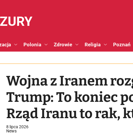
NZURY
zacja
Polonia
Zdrowie
Religia
Poznań
Wojna z Iranem roz
Trump: To koniec p
Rząd Iranu to rak, 
wyciąć
8 lipca 2026
News