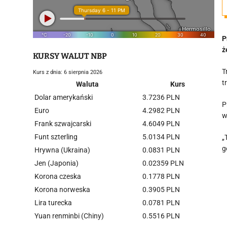
P
ż
KURSY WALUT NBP
T
Kurs z dnia: 6 sierpnia 2026
t
Waluta
Kurs
Dolar amerykański
3.7236 PLN
P
Euro
4.2982 PLN
w
Frank szwajcarski
4.6049 PLN
Funt szterling
5.0134 PLN
„
g
Hrywna (Ukraina)
0.0831 PLN
Jen (Japonia)
0.02359 PLN
Korona czeska
0.1778 PLN
Korona norweska
0.3905 PLN
Lira turecka
0.0781 PLN
Yuan renminbi (Chiny)
0.5516 PLN