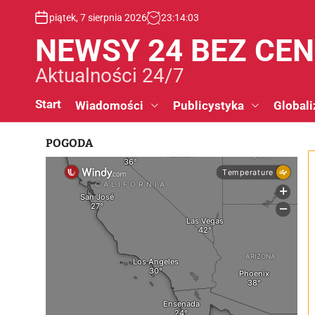
S
piątek, 7 sierpnia 2026
23
:
14
:
04
k
i
NEWSY 24 BEZ CE
p
t
Aktualności 24/7
o
c
Start
Wiadomości
Publicystyka
Globali
o
n
POGODA
t
e
n
t