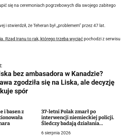
 skupić się na ceremoniach pogrzebowych dla swojego zabitego
 i stwierdził, że Teheran był „problemem” przez 47 lat.
. Rząd Iranu to rak, którego trzeba wyciąć
pochodzi z serwisu
:
lska bez ambasadora w Kanadzie?
awa zgodziła się na Liska, ale decyzję
okuje spór
e i basen z
37-letni Polak zmarł po
tionowała
interwencji niemieckiej policji.
nara
Śledczy badają działania
funkcjonariuszy
6 sierpnia 2026