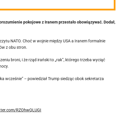
porozumienie pokojowe z Iranem przestało obowiązywać. Dodał,
.
zczytu NATO. Choć w wojnie między USA a Iranem formalnie
ów z obu stron.
niu broni, i że rząd irański to „rak”, którego trzeba wyciąć
nocy.
 raka wcześnie” – powiedział Trump siedząc obok sekretarza
itter.com/RZOhwQLUGI