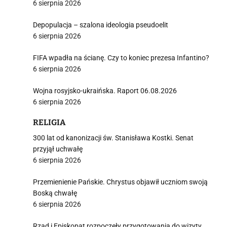
6 sierpnia 2026
j
Depopulacja – szalona ideologia pseudoelit
6 sierpnia 2026
FIFA wpadła na ścianę. Czy to koniec prezesa Infantino?
6 sierpnia 2026
Wojna rosyjsko-ukraińska. Raport 06.08.2026
i
6 sierpnia 2026
RELIGIA
300 lat od kanonizacji św. Stanisława Kostki. Senat
przyjął uchwałę
6 sierpnia 2026
Przemienienie Pańskie. Chrystus objawił uczniom swoją
Boską chwałę
6 sierpnia 2026
Rząd i Episkopat rozpoczęły przygotowania do wizyty