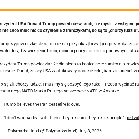
rezydent USA Donald Trump powiedział w środę, że myśli, iż wstępne 
e nie chce mieć nic do czynienia z Irańczykami, bo są to „chorzy ludzie”
rump wypowiedział się na ten temat przy okazji trwającego w Ankarze s
rwało dotąd zawieszenie broni, minionej nocy doszło do ponownych atak
rezydent Trump powiedział, że dla niego to koniec porozumienia o zawiesze
cześnie. Dodał, że siły USA zaatakowały irańskie cele „bardzo mocno” w 
To są źli, chorzy ludzie. I musimy się pozbyć tego raka… Trzeba wycinać
eneralnego NATO Marka Ruttego na szczycie NATO w Ankarze.
Trump believes the Iran ceasefire is over.
"I don't wanna deal with them, they're scum, they're sick people."
pic.tw
— Polymarket Intel (@PolymarketIntel)
July 8, 2026