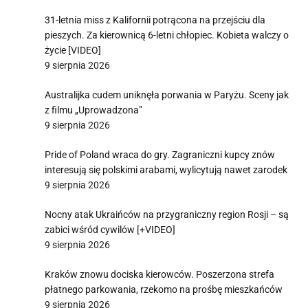
31-letnia miss z Kalifornii potrącona na przejściu dla
pieszych. Za kierownicą 6-letni chłopiec. Kobieta walczy o
życie [VIDEO]
9 sierpnia 2026
Australijka cudem uniknęła porwania w Paryżu. Sceny jak
z filmu „Uprowadzona”
9 sierpnia 2026
Pride of Poland wraca do gry. Zagraniczni kupcy znów
interesują się polskimi arabami, wylicytują nawet zarodek
9 sierpnia 2026
Nocny atak Ukraińców na przygraniczny region Rosji – są
zabici wśród cywilów [+VIDEO]
9 sierpnia 2026
Kraków znowu dociska kierowców. Poszerzona strefa
płatnego parkowania, rzekomo na prośbę mieszkańców
9 sierpnia 2026