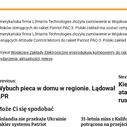
merykańska firma L3Harris Technologies złożyła zamówienie w Wojskow
ilników sterujących do rakiet Patriot PAC-3. Polski zakład ma zostać 
merykańska firma L3Harris Technologies złożyła zamówienie w Wojskowy
terujących Attitude Control Motors do rakiet Patriot PAC-3. Polski zakład
rtykuł
Wojskowe Zakłady Elektroniczne wyprodukują komponenty do raki
ydarzenia, aktualności, newsy
.
Next
N
revious:
Ki
Wybuch pieca w domu w regionie. Lądował
a
at
LPR
w
ru
Może Ci się spodobać
inlandia nie przekaże Ukrainie
31-letnia miss z Kalif
g
akier systemu Patriot
potrącona na przejści