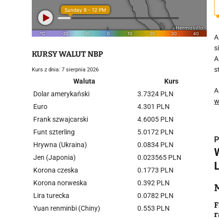
A
s
KURSY WALUT NBP
A
s
Kurs z dnia: 7 sierpnia 2026
Waluta
Kurs
A
Dolar amerykański
3.7324 PLN
w
Euro
4.301 PLN
Frank szwajcarski
4.6005 PLN
Funt szterling
5.0172 PLN
P
Hrywna (Ukraina)
0.0834 PLN
Jen (Japonia)
0.023565 PLN
Korona czeska
0.1773 PLN
Korona norweska
0.392 PLN
i
Lira turecka
0.0782 PLN
F
Yuan renminbi (Chiny)
0.553 PLN
r