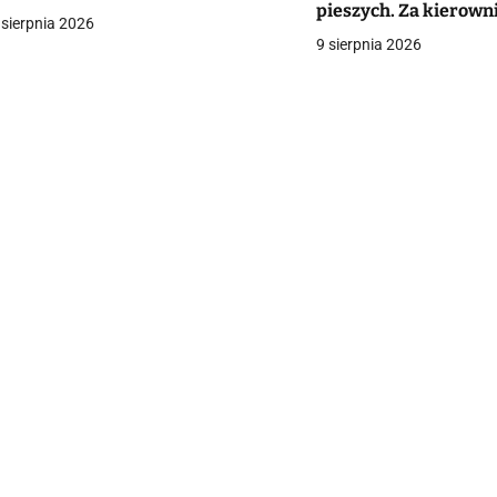
pieszych. Za kierowni
a
 sierpnia 2026
chłopiec. Kobieta wal
9 sierpnia 2026
[VIDEO]
c
a
w
p
s
u