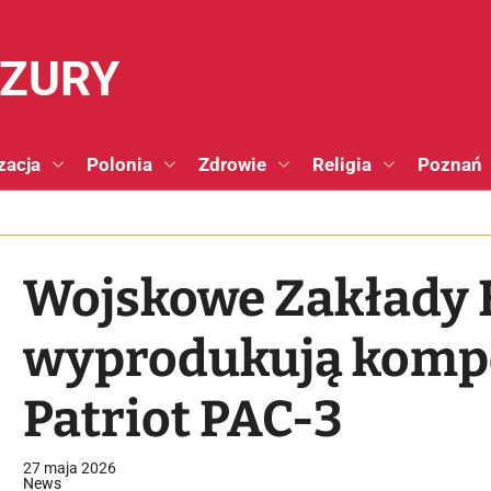
NZURY
zacja
Polonia
Zdrowie
Religia
Poznań
Wojskowe Zakłady 
wyprodukują kompo
Patriot PAC-3
27 maja 2026
News