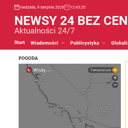
S
niedziela, 9 sierpnia 2026
12
:
43
:
21
k
i
NEWSY 24 BEZ CE
p
t
Aktualności 24/7
o
c
Start
Wiadomości
Publicystyka
Globali
o
n
POGODA
t
e
n
t