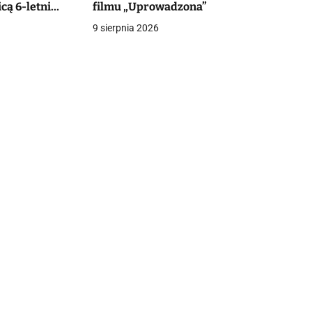
cą 6-letni
filmu „Uprowadzona”
czy o życie
9 sierpnia 2026