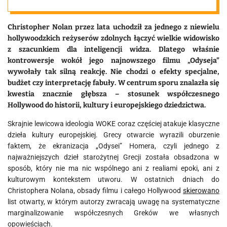
Christopher Nolan przez lata uchodził za jednego z niewielu
hollywoodzkich reżyserów zdolnych łączyć wielkie widowisko
z szacunkiem dla inteligencji widza. Dlatego właśnie
kontrowersje wokół jego najnowszego filmu „Odyseja”
wywołały tak silną reakcję. Nie chodzi o efekty specjalne,
budżet czy interpretację fabuły. W centrum sporu znalazła się
kwestia znacznie głębsza – stosunek współczesnego
Hollywood do historii, kultury i europejskiego dziedzictwa.
Skrajnie lewicowa ideologia WOKE coraz częściej atakuje klasyczne
dzieła kultury europejskiej. Grecy otwarcie wyrazili oburzenie
faktem, że ekranizacja „Odysei” Homera, czyli jednego z
najważniejszych dzieł starożytnej Grecji została obsadzona w
sposób, który nie ma nic wspólnego ani z realiami epoki, ani z
kulturowym kontekstem utworu. W ostatnich dniach do
Christophera Nolana, obsady filmu i całego Hollywood
skierowano
list otwarty, w którym autorzy zwracają uwagę na systematyczne
marginalizowanie współczesnych Greków we własnych
opowieściach.