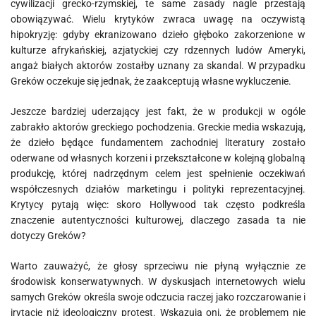
cywilizacji grecko-rzymskiej, te same zasady nagle przestają
obowiązywać. Wielu krytyków zwraca uwagę na oczywistą
hipokryzję: gdyby ekranizowano dzieło głęboko zakorzenione w
kulturze afrykańskiej, azjatyckiej czy rdzennych ludów Ameryki,
angaż białych aktorów zostałby uznany za skandal. W przypadku
Greków oczekuje się jednak, że zaakceptują własne wykluczenie.
Jeszcze bardziej uderzający jest fakt, że w produkcji w ogóle
zabrakło aktorów greckiego pochodzenia. Greckie media wskazują,
że dzieło będące fundamentem zachodniej literatury zostało
oderwane od własnych korzeni i przekształcone w kolejną globalną
produkcję, której nadrzędnym celem jest spełnienie oczekiwań
współczesnych działów marketingu i polityki reprezentacyjnej.
Krytycy pytają więc: skoro Hollywood tak często podkreśla
znaczenie autentyczności kulturowej, dlaczego zasada ta nie
dotyczy Greków?
Warto zauważyć, że głosy sprzeciwu nie płyną wyłącznie ze
środowisk konserwatywnych. W dyskusjach internetowych wielu
samych Greków określa swoje odczucia raczej jako rozczarowanie i
irytację niż ideologiczny protest. Wskazują oni, że problemem nie