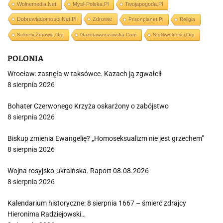
Wolnemedia.net
Mysl-Polska.pl
Twojapogoda.pl
Dobrewiadomosci.net.pl
Zdrowie
Prisonplanet.pl
Religia
Sekrety-Zdrowia.org
Gazetawarszawska.com
Stolikwolnosci.org
POLONIA
Wrocław: zasnęła w taksówce. Kazach ją zgwałcił
8 sierpnia 2026
Bohater Czerwonego Krzyża oskarżony o zabójstwo
8 sierpnia 2026
Biskup zmienia Ewangelię? „Homoseksualizm nie jest grzechem”
8 sierpnia 2026
Wojna rosyjsko-ukraińska. Raport 08.08.2026
8 sierpnia 2026
Kalendarium historyczne: 8 sierpnia 1667 – śmierć zdrajcy
Hieronima Radziejowski…