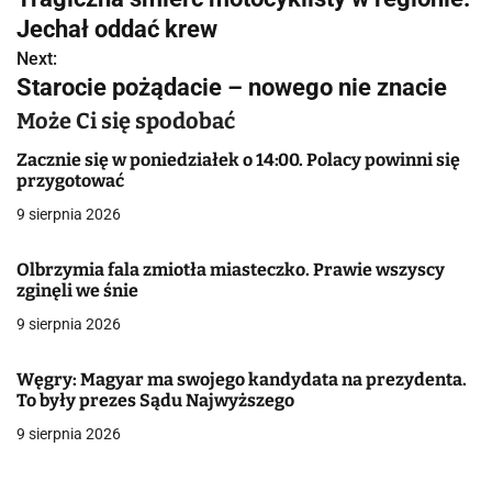
a
Jechał oddać krew
w
Next:
Starocie pożądacie – nowego nie znacie
i
Może Ci się spodobać
g
Zacznie się w poniedziałek o 14:00. Polacy powinni się
a
przygotować
9 sierpnia 2026
c
j
Olbrzymia fala zmiotła miasteczko. Prawie wszyscy
zginęli we śnie
a
9 sierpnia 2026
w
Węgry: Magyar ma swojego kandydata na prezydenta.
p
To były prezes Sądu Najwyższego
i
9 sierpnia 2026
s