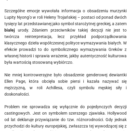
Szczególne emocje wywołała informacja o obsadzeniu murzynki
Lupity Nyong’o w roli Heleny Trojańskiej – postaci od ponad dwóch
tysięcy lat przedstawianej jako symbol starożytnej greckiej, a zatem
białej
urody. Zdaniem przeciwników takiej decyzji nie jest to
twórcza reinterpretacja, lecz przykład podporządkowania
klasycznego dzieła współczesnej polityce wymazywania białych. W
efekcie prowadzi to do symbolicznego wymazywania Greków z
własnej historii i sprawia wrażenie, jakby autentyczność kulturowa
była wartością stosowaną wybiórczo.
Nie mniej kontrowersyjne było obsadzenie genderowej dewiantki
Ellen Page, która obcięła sobie piersi i kazała nazywać się
mężczyzną, w roli Achillesa, czyli symbolu męskiej siły i
doskonałości.
Problem nie sprowadza się wyłącznie do pojedynczych decyzji
castingowych. Jest on symbolem szerszego zjawiska. Hollywood
od lat deklaruje przywiązanie do tzw. różnorodności. Gdy jednak
przychodzi do kultury europejskiej, zwłaszcza tej wywodzącej się z