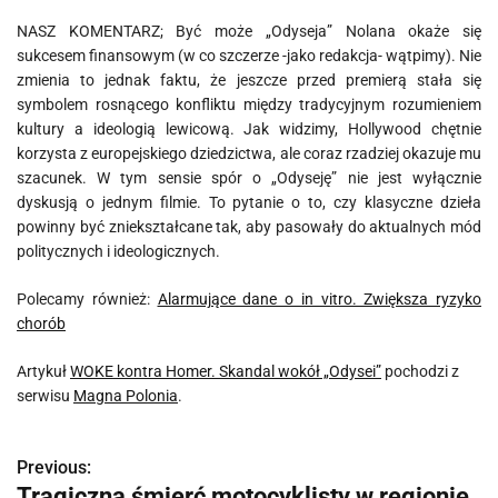
NASZ KOMENTARZ; Być może „Odyseja” Nolana okaże się
sukcesem finansowym (w co szczerze -jako redakcja- wątpimy). Nie
zmienia to jednak faktu, że jeszcze przed premierą stała się
symbolem rosnącego konfliktu między tradycyjnym rozumieniem
kultury a ideologią lewicową. Jak widzimy, Hollywood chętnie
korzysta z europejskiego dziedzictwa, ale coraz rzadziej okazuje mu
szacunek. W tym sensie spór o „Odyseję” nie jest wyłącznie
dyskusją o jednym filmie. To pytanie o to, czy klasyczne dzieła
powinny być zniekształcane tak, aby pasowały do aktualnych mód
politycznych i ideologicznych.
Polecamy również:
Alarmujące dane o in vitro. Zwiększa ryzyko
chorób
Artykuł
WOKE kontra Homer. Skandal wokół „Odysei”
pochodzi z
serwisu
Magna Polonia
.
Previous:
N
Tragiczna śmierć motocyklisty w regionie.