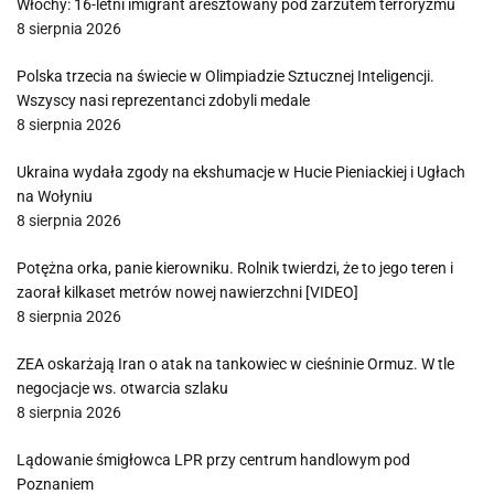
Włochy: 16-letni imigrant aresztowany pod zarzutem terroryzmu
8 sierpnia 2026
Polska trzecia na świecie w Olimpiadzie Sztucznej Inteligencji.
Wszyscy nasi reprezentanci zdobyli medale
8 sierpnia 2026
Ukraina wydała zgody na ekshumacje w Hucie Pieniackiej i Ugłach
na Wołyniu
8 sierpnia 2026
Potężna orka, panie kierowniku. Rolnik twierdzi, że to jego teren i
zaorał kilkaset metrów nowej nawierzchni [VIDEO]
8 sierpnia 2026
ZEA oskarżają Iran o atak na tankowiec w cieśninie Ormuz. W tle
negocjacje ws. otwarcia szlaku
8 sierpnia 2026
Lądowanie śmigłowca LPR przy centrum handlowym pod
Poznaniem