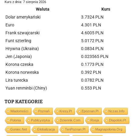
Kurs z dnia: 7 sierpnia 2026
Waluta
Kurs
Dolar amerykański
3.7324 PLN
Euro
4.301 PLN
Frank szwajcarski
4.6005 PLN
Funt szterling
5.0172 PLN
Hrywna (Ukraina)
0.0834 PLN
Jen (Japonia)
0.023565 PLN
Korona czeska
0.1773 PLN
Korona norweska
0.392 PLN
Lira turecka
0.0782 PLN
Yuan renminbi (Chiny)
0.553 PLN
TOP KATEGORIE
Wiadomości
Poznań
Kresy.pl
Epoznan.pl
Nczas.info
Polonia
Publicystyka
Dziennik.com
Rosja
Dlapolski.pl
Goniec.net
Globalizacja
TenPoznan.pl
Magnapolonia.org