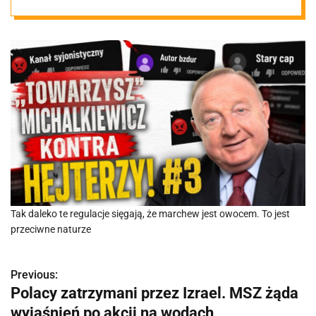
Tak daleko te regulacje sięgają, że marchew jest owocem. To jest
przeciwne naturze
Previous:
N
Polacy zatrzymani przez Izrael. MSZ żąda
a
wyjaśnień po akcji na wodach