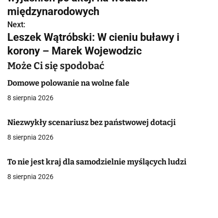
w
międzynarodowych
Next:
i
Leszek Wątróbski: W cieniu buławy i
g
korony – Marek Wojewodzic
a
Może Ci się spodobać
c
Domowe polowanie na wolne fale
8 sierpnia 2026
j
a
Niezwykły scenariusz bez państwowej dotacji
8 sierpnia 2026
w
p
To nie jest kraj dla samodzielnie myślących ludzi
i
8 sierpnia 2026
s
u