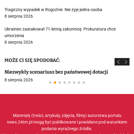
Tragiczny wypadek w Rogoźnie. Nie żyje jedna osoba
8 sierpnia 2026
Ukrainiec zaatakował 71-letnią zakonnicę. Prokuratura chce
umorzenia
8 sierpnia 2026
MOŻE CI SIĘ SPODOBAĆ:
Niezwykły scenariusz bez państwowej dotacji
8 sierpnia 2026
Materiały (treści, artykuły, zdjęcia, filmy) autorstwa portalu
news.24tm.pl mogą być publikowane i powielane pod warunkiem
podania wyraźnego źródła.