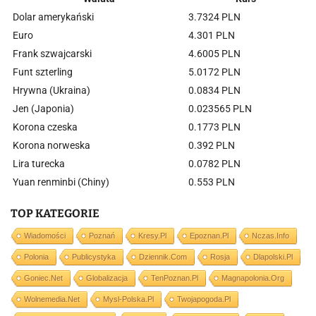
Dolar amerykański
3.7324 PLN
Euro
4.301 PLN
Frank szwajcarski
4.6005 PLN
Funt szterling
5.0172 PLN
Hrywna (Ukraina)
0.0834 PLN
Jen (Japonia)
0.023565 PLN
Korona czeska
0.1773 PLN
Korona norweska
0.392 PLN
Lira turecka
0.0782 PLN
Yuan renminbi (Chiny)
0.553 PLN
TOP KATEGORIE
Wiadomości
Poznań
Kresy.pl
Epoznan.pl
Nczas.info
Polonia
Publicystyka
Dziennik.com
Rosja
Dlapolski.pl
Goniec.net
Globalizacja
TenPoznan.pl
Magnapolonia.org
Wolnemedia.net
Mysl-Polska.pl
Twojapogoda.pl