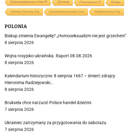
Dobrewiadomosci.net.pl
Zdrowie
Prisonplanet.pl
Religia
Sekrety-Zdrowia.org
Gazetawarszawska.com
Stolikwolnosci.org
POLONIA
Biskup zmienia Ewangelię? „Homoseksualizm nie jest grzechem”
8 sierpnia 2026
Wojna rosyjsko-ukraińska. Raport 08.08.2026
8 sierpnia 2026
Kalendarium historyczne: 8 sierpnia 1667 – śmierć zdrajcy
Hieronima Radziejowski…
8 sierpnia 2026
Bruksela chce narzucić Polsce handel dziećmi
7 sierpnia 2026
Ukrainiec zatrzymany za przygotowania do sabotażu
7 sierpnia 2026