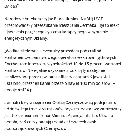
„Midas”.
Narodowe Antykorupcyjne Biuro Ukrainy (NABU) i SAP
przeprowadziły przeszukanie mieszkania Jermaka. Był to efekt
ujawnienia potężnego systemu korupcyjnego w systemie
energetycznym Ukrainy.
„Według śledczych, uczestnicy procederu pobierali od
kontrahentów państwowego operatora elektrowni jądrowych
Enerhoatom łapówki w wysokości od 10 do 15 procent wartości
kontraktów. Nielegalnie uzyskane środki były następnie
legalizowane przez tzw. back office w centrum Kijowa. Jak
ustalono, przez ten kanał przeszło nawet 100 mln dolarów” –
podaje rmf24.pl.
Jermak i były wicepremier Ołeksij Czernyszow są podejrzani o
udział w legalizacji 460 milionów hrywien. W sprawę zamieszany
jest też biznesmen Tymur Mindicz. Agencja Interfax-Ukraina
podała, że śledczy badają też udział czterech osób
podporządkowanych Czernyszowi.