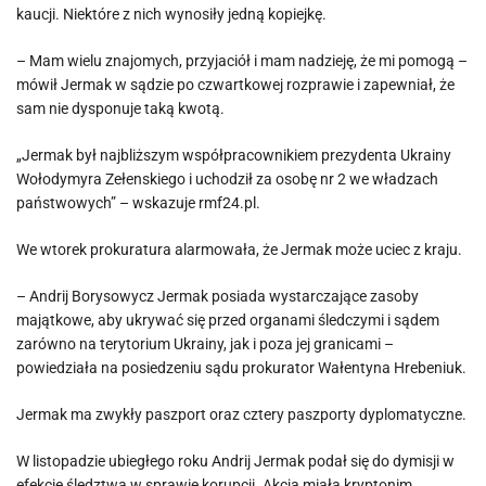
kaucji. Niektóre z nich wynosiły jedną kopiejkę.
– Mam wielu znajomych, przyjaciół i mam nadzieję, że mi pomogą –
mówił Jermak w sądzie po czwartkowej rozprawie i zapewniał, że
sam nie dysponuje taką kwotą.
„Jermak był najbliższym współpracownikiem prezydenta Ukrainy
Wołodymyra Zełenskiego i uchodził za osobę nr 2 we władzach
państwowych” – wskazuje rmf24.pl.
We wtorek prokuratura alarmowała, że Jermak może uciec z kraju.
– Andrij Borysowycz Jermak posiada wystarczające zasoby
majątkowe, aby ukrywać się przed organami śledczymi i sądem
zarówno na terytorium Ukrainy, jak i poza jej granicami –
powiedziała na posiedzeniu sądu prokurator Wałentyna Hrebeniuk.
Jermak ma zwykły paszport oraz cztery paszporty dyplomatyczne.
W listopadzie ubiegłego roku Andrij Jermak podał się do dymisji w
efekcie śledztwa w sprawie korupcji. Akcja miała kryptonim