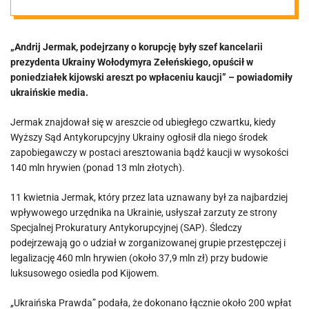
korupcję
„Andrij Jermak, podejrzany o korupcję były szef kancelarii
oligarcha
prezydenta Ukrainy Wołodymyra Zełeńskiego, opuścił w
poniedziałek kijowski areszt po wpłaceniu kaucji” – powiadomiły
wyszedł na
ukraińskie media.
Jermak znajdował się w areszcie od ubiegłego czwartku, kiedy
wolność. „Mam
Wyższy Sąd Antykorupcyjny Ukrainy ogłosił dla niego środek
zapobiegawczy w postaci aresztowania bądź kaucji w wysokości
wielu
140 mln hrywien (ponad 13 mln złotych).
11 kwietnia Jermak, który przez lata uznawany był za najbardziej
znajomych i
wpływowego urzędnika na Ukrainie, usłyszał zarzuty ze strony
Specjalnej Prokuratury Antykorupcyjnej (SAP). Śledczy
mam nadzieję,
podejrzewają go o udział w zorganizowanej grupie przestępczej i
legalizację 460 mln hrywien (około 37,9 mln zł) przy budowie
luksusowego osiedla pod Kijowem.
że…”
„Ukraińska Prawda” podała, że dokonano łącznie około 200 wpłat