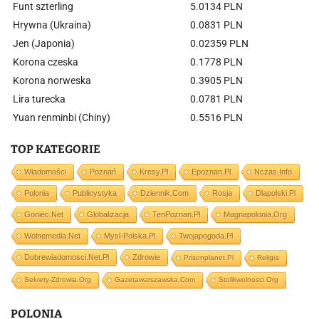
Funt szterling
5.0134 PLN
Hrywna (Ukraina)
0.0831 PLN
Jen (Japonia)
0.02359 PLN
Korona czeska
0.1778 PLN
Korona norweska
0.3905 PLN
Lira turecka
0.0781 PLN
Yuan renminbi (Chiny)
0.5516 PLN
TOP KATEGORIE
Wiadomości
Poznań
Kresy.pl
Epoznan.pl
Nczas.info
Polonia
Publicystyka
Dziennik.com
Rosja
Dlapolski.pl
Goniec.net
Globalizacja
TenPoznan.pl
Magnapolonia.org
Wolnemedia.net
Mysl-Polska.pl
Twojapogoda.pl
Dobrewiadomosci.net.pl
Zdrowie
Prisonplanet.pl
Religia
Sekrety-Zdrowia.org
Gazetawarszawska.com
Stolikwolnosci.org
POLONIA