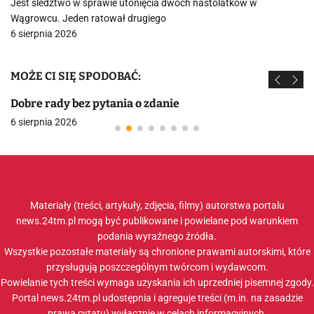
Jest śledztwo w sprawie utonięcia dwóch nastolatków w
Wągrowcu. Jeden ratował drugiego
6 sierpnia 2026
MOŻE CI SIĘ SPODOBAĆ:
Dobre rady bez pytania o zdanie
6 sierpnia 2026
Materiały (treści, artykuły, zdjęcia, filmy) autorstwa portalu
news.24tm.pl mogą być publikowane i powielane pod warunkiem
podania wyraźnego źródła.
Wszystkie pozostałe materiały są chronione prawami autorskimi, które
przysługują poszczególnym twórcom i wydawcom.
Powielanie tych treści wymaga uzyskania ich uprzedniej pisemnej zgody.
Portal news.24tm.pl udostępnia i agreguje treści (m.in. na zasadzie
prawa cytatu) wyłącznie w celach informacyjnych.