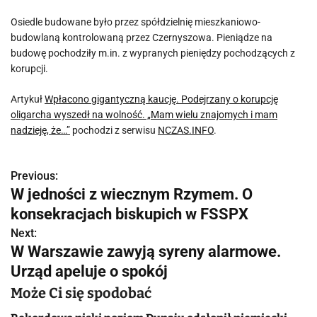
Osiedle budowane było przez spółdzielnię mieszkaniowo-
budowlaną kontrolowaną przez Czernyszowa. Pieniądze na
budowę pochodziły m.in. z wypranych pieniędzy pochodzących z
korupcji.
Artykuł
Wpłacono gigantyczną kaucję. Podejrzany o korupcję
oligarcha wyszedł na wolność. „Mam wielu znajomych i mam
nadzieję, że…”
pochodzi z serwisu
NCZAS.INFO
.
Previous:
N
W jedności z wiecznym Rzymem. O
a
konsekracjach biskupich w FSSPX
w
Next:
W Warszawie zawyją syreny alarmowe.
i
Urząd apeluje o spokój
g
Może Ci się spodobać
a