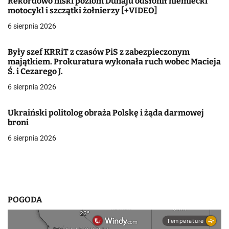
Rekordowo niski poziom Dunaju odsłonił niemiecki
motocykl i szczątki żołnierzy [+VIDEO]
c
6 sierpnia 2026
j
Były szef KRRiT z czasów PiS z zabezpieczonym
a
majątkiem. Prokuratura wykonała ruch wobec Macieja
Ś. i Cezarego J.
w
6 sierpnia 2026
p
i
Ukraiński politolog obraża Polskę i żąda darmowej
broni
s
6 sierpnia 2026
u
POGODA