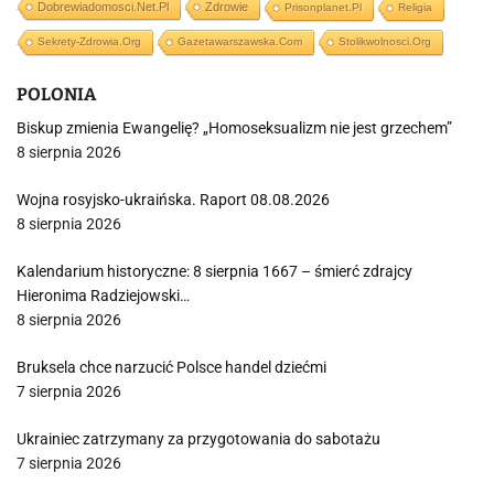
Dobrewiadomosci.net.pl
Zdrowie
Prisonplanet.pl
Religia
Sekrety-Zdrowia.org
Gazetawarszawska.com
Stolikwolnosci.org
POLONIA
Biskup zmienia Ewangelię? „Homoseksualizm nie jest grzechem”
8 sierpnia 2026
Wojna rosyjsko-ukraińska. Raport 08.08.2026
8 sierpnia 2026
Kalendarium historyczne: 8 sierpnia 1667 – śmierć zdrajcy
Hieronima Radziejowski…
8 sierpnia 2026
Bruksela chce narzucić Polsce handel dziećmi
7 sierpnia 2026
Ukrainiec zatrzymany za przygotowania do sabotażu
7 sierpnia 2026