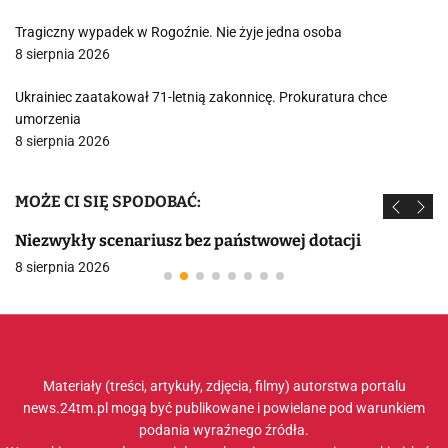
Tragiczny wypadek w Rogoźnie. Nie żyje jedna osoba
8 sierpnia 2026
Ukrainiec zaatakował 71-letnią zakonnicę. Prokuratura chce
umorzenia
8 sierpnia 2026
MOŻE CI SIĘ SPODOBAĆ:
Niezwykły scenariusz bez państwowej dotacji
8 sierpnia 2026
Materiały (treści, artykuły, zdjęcia, filmy) autorstwa portalu
news.24tm.pl mogą być publikowane i powielane pod warunkiem
podania wyraźnego źródła.