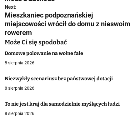
w
Next:
Mieszkaniec podpoznańskiej
i
miejscowości wrócił do domu z nieswoim
g
rowerem
a
Może Ci się spodobać
c
Domowe polowanie na wolne fale
8 sierpnia 2026
j
a
Niezwykły scenariusz bez państwowej dotacji
8 sierpnia 2026
w
p
To nie jest kraj dla samodzielnie myślących ludzi
i
8 sierpnia 2026
s
u