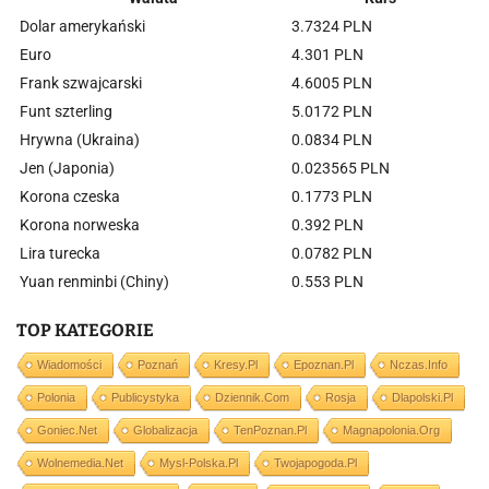
Dolar amerykański
3.7324 PLN
Euro
4.301 PLN
Frank szwajcarski
4.6005 PLN
Funt szterling
5.0172 PLN
Hrywna (Ukraina)
0.0834 PLN
Jen (Japonia)
0.023565 PLN
Korona czeska
0.1773 PLN
Korona norweska
0.392 PLN
Lira turecka
0.0782 PLN
Yuan renminbi (Chiny)
0.553 PLN
TOP KATEGORIE
Wiadomości
Poznań
Kresy.pl
Epoznan.pl
Nczas.info
Polonia
Publicystyka
Dziennik.com
Rosja
Dlapolski.pl
Goniec.net
Globalizacja
TenPoznan.pl
Magnapolonia.org
Wolnemedia.net
Mysl-Polska.pl
Twojapogoda.pl