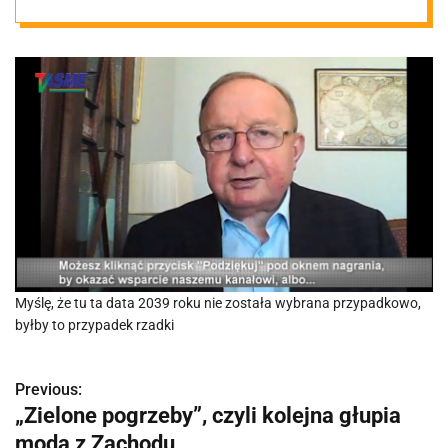
państwową i
układ sił w
Europie
Myślę, że tu ta data 2039 roku nie została wybrana przypadkowo,
byłby to przypadek rzadki
Previous:
N
„Zielone pogrzeby”, czyli kolejna głupia
a
moda z Zachodu