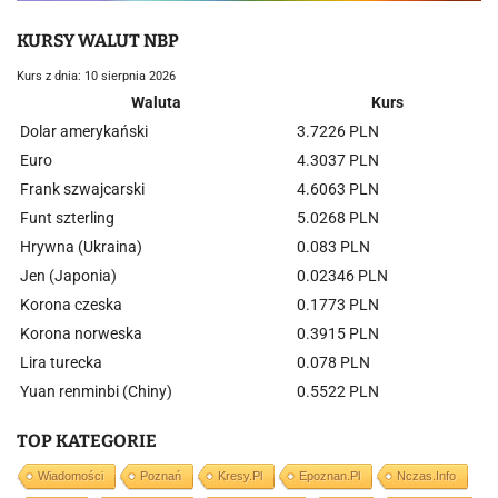
KURSY WALUT NBP
Kurs z dnia: 10 sierpnia 2026
Waluta
Kurs
Dolar amerykański
3.7226 PLN
Euro
4.3037 PLN
Frank szwajcarski
4.6063 PLN
Funt szterling
5.0268 PLN
Hrywna (Ukraina)
0.083 PLN
Jen (Japonia)
0.02346 PLN
Korona czeska
0.1773 PLN
Korona norweska
0.3915 PLN
Lira turecka
0.078 PLN
Yuan renminbi (Chiny)
0.5522 PLN
TOP KATEGORIE
Wiadomości
Poznań
Kresy.pl
Epoznan.pl
Nczas.info