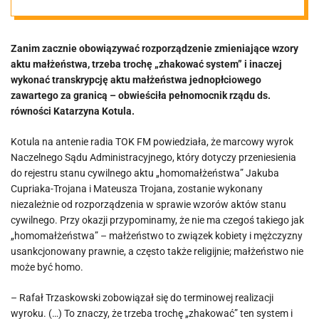
Minister Kotula
Zanim zacznie obowiązywać rozporządzenie zmieniające wzory
mówi o
aktu małżeństwa, trzeba trochę „zhakować system” i inaczej
wykonać transkrypcję aktu małżeństwa jednopłciowego
„zhakowaniu
zawartego za granicą – obwieściła pełnomocnik rządu ds.
równości Katarzyna Kotula.
systemu”
Kotula na antenie radia TOK FM powiedziała, że marcowy wyrok
Naczelnego Sądu Administracyjnego, który dotyczy przeniesienia
do rejestru stanu cywilnego aktu „homomałżeństwa” Jakuba
Cupriaka-Trojana i Mateusza Trojana, zostanie wykonany
niezależnie od rozporządzenia w sprawie wzorów aktów stanu
cywilnego. Przy okazji przypominamy, że nie ma czegoś takiego jak
„homomałżeństwa” – małżeństwo to związek kobiety i mężczyzny
usankcjonowany prawnie, a często także religijnie; małżeństwo nie
może być homo.
– Rafał Trzaskowski zobowiązał się do terminowej realizacji
wyroku. (…) To znaczy, że trzeba trochę „zhakować” ten system i