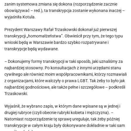
zanim systemowa zmiana się dokona (rozporządzenie zacznie
obowiązywać – red.), ta transkrypcja zostanie wykonana inaczej –
wyjaśniła Kotula.
Prezydent Warszawy Rafał Trzaskowski dokonał już pierwszej
transkrypcji „homomałżeństwa”. Obwieścił przy tym, że tego typu
wnioski będą w Warszawie bardzo szybko rozpatrywane i
transkrypcje będą wydawane.
– Dokonujemy formy transkrypcji w taki sposób, jaki uznaliśmy za
najbardziej stosowny. Po konsultacjach z innymi urzędami stanu
cywilnego ale również moim współpracownikami, którzy rozmawiali
z organizacjami, które walczyły o prawa LGBT. Tak żeby to było jak
najbardziej godnościowe, ale także pełne i szczegółowe – podkreśli
Trzaskowski.
Wyjaśnił, że wybrano zapis, w którym dane wpisane są w jednej i
drugiej rubryce (czyli obecnie rubryki kobieta i mężczyzna). –
Natomiast rozporządzenie tę sprawę ureguluje, tak żeby później
transkrypcje w całym kraju były dokonywane dokładnie w taki sam