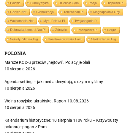
Polonia
Publicystyka
Dziennik.com
Rosja
Dlapolski.pl
Goniec.net
Globalizacja
TenPoznan.pl
Magnapolonia.org
Wolnemedia.net
Mysl-Polska.pl
Twojapogoda.pl
Dobrewiadomosci.net.pl
Zdrowie
Prisonplanet.pl
Religia
Sekrety-Zdrowia.org
Gazetawarszawska.com
Stolikwolnosci.org
POLONIA
Marsze KOD-u przeciw „hejtowi”. Polacy je olali
10 sierpnia 2026
Agenda-setting – jak media decydują, o czym myślimy
10 sierpnia 2026
Wojna rosyjsko-ukraińska. Raport 10.08.2026
10 sierpnia 2026
Kalendarium historyczne: 10 sierpnia 1109 roku – Krzywousty
pokonuje pogan z Pom…