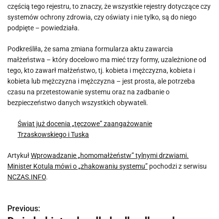
częścią tego rejestru, to znaczy, że wszystkie rejestry dotyczące czy
systemów ochrony zdrowia, czy oświaty i nie tylko, są do niego
podpięte – powiedziała.
Podkreśliła, że sama zmiana formularza aktu zawarcia
małżeństwa – który docelowo ma mieć trzy formy, uzależnione od
tego, kto zawarł małżeństwo, tj. kobieta i mężczyzna, kobieta i
kobieta lub mężczyzna i mężczyzna – jest prosta, ale potrzeba
czasu na przetestowanie systemu oraz na zadbanie o
bezpieczeństwo danych wszystkich obywateli.
Świat już docenia „tęczowe” zaangażowanie
Trzaskowskiego i Tuska
Artykuł
Wprowadzanie „homomałżeństw” tylnymi drzwiami.
Minister Kotula mówi o „zhakowaniu systemu”
pochodzi z serwisu
NCZAS.INFO
.
Previous:
N