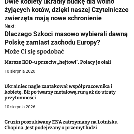
Dwie kobiety ukradły budkę dla wolno
a
żyjących kotów, dzięki naszej Czytelniczce
w
zwierzęta mają nowe schronienie
Next:
i
Dlaczego Szkoci masowo wybierali dawną
g
Polskę zamiast zachodu Europy?
a
Może Ci się spodobać
c
Marsze KOD-u przeciw „hejtowi”. Polacy je olali
10 sierpnia 2026
j
a
Ukrainiec nagle zaatakował współpracownika i
kobietę. Bił po twarzy metalową rurą aż do utraty
w
przytomności
10 sierpnia 2026
p
i
Gruzin poszukiwany ENA zatrzymany na Lotnisku
Chopina. Jest podejrzany o przemyt ludzi
s