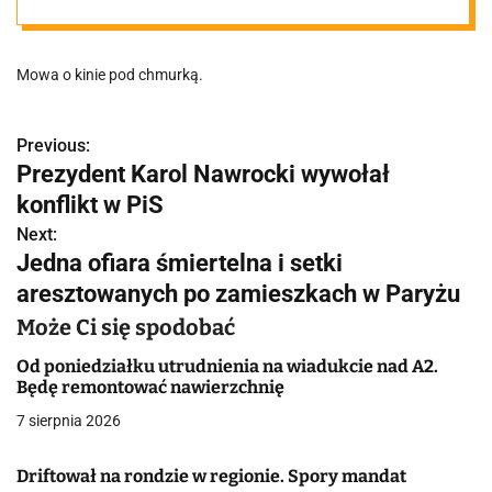
darmo!
Mowa o kinie pod chmurką.
Previous:
N
Prezydent Karol Nawrocki wywołał
a
konflikt w PiS
w
Next:
Jedna ofiara śmiertelna i setki
i
aresztowanych po zamieszkach w Paryżu
g
Może Ci się spodobać
a
Od poniedziałku utrudnienia na wiadukcie nad A2.
Będę remontować nawierzchnię
c
7 sierpnia 2026
j
Driftował na rondzie w regionie. Spory mandat
a