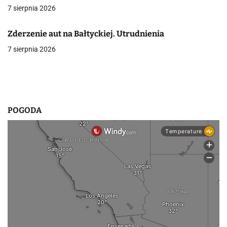
7 sierpnia 2026
w
p
Zderzenie aut na Bałtyckiej. Utrudnienia
7 sierpnia 2026
i
s
u
POGODA