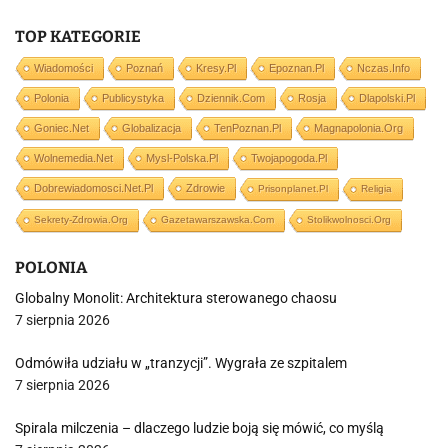
TOP KATEGORIE
Wiadomości
Poznań
Kresy.pl
Epoznan.pl
Nczas.info
Polonia
Publicystyka
Dziennik.com
Rosja
Dlapolski.pl
Goniec.net
Globalizacja
TenPoznan.pl
Magnapolonia.org
Wolnemedia.net
Mysl-Polska.pl
Twojapogoda.pl
Dobrewiadomosci.net.pl
Zdrowie
Prisonplanet.pl
Religia
Sekrety-Zdrowia.org
Gazetawarszawska.com
Stolikwolnosci.org
POLONIA
Globalny Monolit: Architektura sterowanego chaosu
7 sierpnia 2026
Odmówiła udziału w „tranzycji”. Wygrała ze szpitalem
7 sierpnia 2026
Spirala milczenia – dlaczego ludzie boją się mówić, co myślą