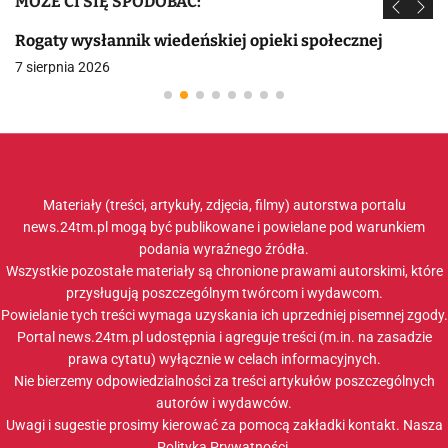
MOŻE CI SIĘ SPODOBAĆ:
Rogaty wysłannik wiedeńskiej opieki społecznej
7 sierpnia 2026
Materiały (treści, artykuły, zdjęcia, filmy) autorstwa portalu
news.24tm.pl mogą być publikowane i powielane pod warunkiem
podania wyraźnego źródła.
Wszystkie pozostałe materiały są chronione prawami autorskimi, które
przysługują poszczególnym twórcom i wydawcom.
Powielanie tych treści wymaga uzyskania ich uprzedniej pisemnej zgody.
Portal news.24tm.pl udostępnia i agreguje treści (m.in. na zasadzie
prawa cytatu) wyłącznie w celach informacyjnych.
Nie bierzemy odpowiedzialności za treści artykułów poszczególnych
autorów i wydawców.
Uwagi i sugestie prosimy kierować za pomocą zakładki
kontakt
. Nasza
Polityka Prywatności
.