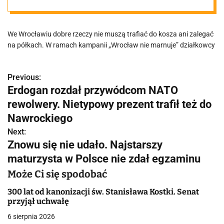
Warzywa
We Wrocławiu dobre rzeczy nie muszą trafiać do kosza ani zalegać
zamiast do
na półkach. W ramach kampanii „Wrocław nie marnuje” działkowcy
kosza, trafiają
Previous:
N
Erdogan rozdał przywódcom NATO
do ludzi
a
rewolwery. Nietypowy prezent trafił też do
w
Nawrockiego
Next:
i
Znowu się nie udało. Najstarszy
g
maturzysta w Polsce nie zdał egzaminu
a
Może Ci się spodobać
c
300 lat od kanonizacji św. Stanisława Kostki. Senat
przyjął uchwałę
j
6 sierpnia 2026