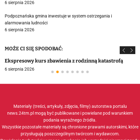
6 sierpnia 2026
Podpoznańska gmina inwestuje w system ostrzegania i
alarmowania ludności
6 sierpnia 2026
MOŻE CI SIĘ SPODOBAĆ:
Ekspresowy kurs zbawienia z rodzinną katastrofą
6 sierpnia 2026
Materiały (treści, artykuły, zdjęcia, filmy) autorstwa portalu
news.24tm.pl mogą być publikowane i powielane pod warunkiem
podania wyraźnego źródła.
Wszystkie pozostałe materiały są chronione prawami autorskimi, które
przysługują poszczególnym twórcom i wydawcom.