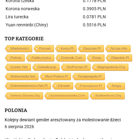
Korona czeska
0.1778 PLN
Korona norweska
0.3905 PLN
Lira turecka
0.0781 PLN
Yuan renminbi (Chiny)
0.5516 PLN
TOP KATEGORIE
Wiadomości
Poznań
Kresy.pl
Epoznan.pl
Nczas.info
Polonia
Publicystyka
Dziennik.com
Rosja
Dlapolski.pl
Goniec.net
Globalizacja
TenPoznan.pl
Magnapolonia.org
Wolnemedia.net
Mysl-Polska.pl
Twojapogoda.pl
Dobrewiadomosci.net.pl
Zdrowie
Prisonplanet.pl
Religia
Sekrety-Zdrowia.org
Gazetawarszawska.com
Stolikwolnosci.org
POLONIA
Kolejny dewiant gender aresztowany za molestowanie dzieci
6 sierpnia 2026