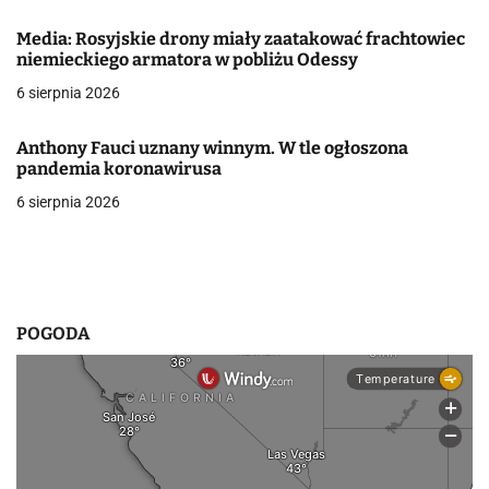
a
Media: Rosyjskie drony miały zaatakować frachtowiec
w
niemieckiego armatora w pobliżu Odessy
6 sierpnia 2026
p
i
Anthony Fauci uznany winnym. W tle ogłoszona
pandemia koronawirusa
s
6 sierpnia 2026
u
POGODA