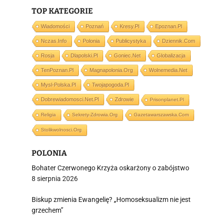
TOP KATEGORIE
Wiadomości
Poznań
Kresy.pl
Epoznan.pl
Nczas.info
Polonia
Publicystyka
Dziennik.com
i
Rosja
Dlapolski.pl
Goniec.net
Globalizacja
TenPoznan.pl
Magnapolonia.org
Wolnemedia.net
Mysl-Polska.pl
Twojapogoda.pl
Dobrewiadomosci.net.pl
Zdrowie
Prisonplanet.pl
Religia
Sekrety-Zdrowia.org
Gazetawarszawska.com
Stolikwolnosci.org
POLONIA
Bohater Czerwonego Krzyża oskarżony o zabójstwo
8 sierpnia 2026
Biskup zmienia Ewangelię? „Homoseksualizm nie jest
grzechem”