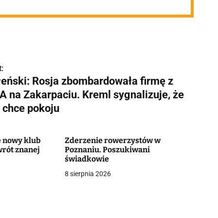
:
łeński: Rosja zbombardowała firmę z
A na Zakarpaciu. Kreml sygnalizuje, że
e chce pokoju
e nowy klub
Zderzenie rowerzystów w
wrót znanej
Poznaniu. Poszukiwani
świadkowie
8 sierpnia 2026