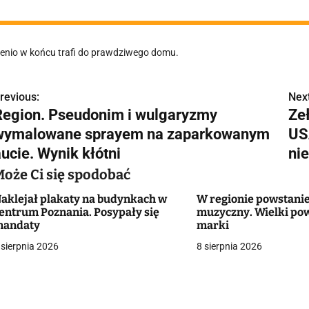
enio w końcu trafi do prawdziwego domu.
revious:
Next
N
Region. Pseudonim i wulgaryzmy
Ze
a
wymalowane sprayem na zaparkowanym
US
w
ucie. Wynik kłótni
ni
Może Ci się spodobać
aklejał plakaty na budynkach w
W regionie powstani
g
entrum Poznania. Posypały się
muzyczny. Wielki po
andaty
marki
a
 sierpnia 2026
8 sierpnia 2026
c