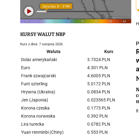
H
KURSY WALUT NBP
P
Kurs z dnia: 7 sierpnia 2026
Waluta
Kurs
Dolar amerykański
3.7324 PLN
Euro
4.301 PLN
a
Frank szwajcarski
4.6005 PLN
i
Funt szterling
5.0172 PLN
N
Hrywna (Ukraina)
0.0834 PLN
c
Jen (Japonia)
0.023565 PLN
m
Korona czeska
0.1773 PLN
8
Korona norweska
0.392 PLN
Lira turecka
0.0782 PLN
j
Yuan renminbi (Chiny)
0.553 PLN