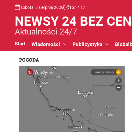
S
sobota, 8 sierpnia 2026
15
:
14
:
18
k
i
NEWSY 24 BEZ CE
p
t
Aktualności 24/7
o
c
Start
Wiadomości
Publicystyka
Globali
o
n
POGODA
t
e
n
t