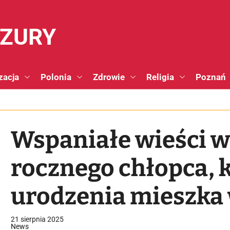
NZURY
zacja
Polonia
Zdrowie
Religia
Poznań
Wspaniałe wieści w
rocznego chłopca, 
urodzenia mieszka
szpitalu
21 sierpnia 2025
News