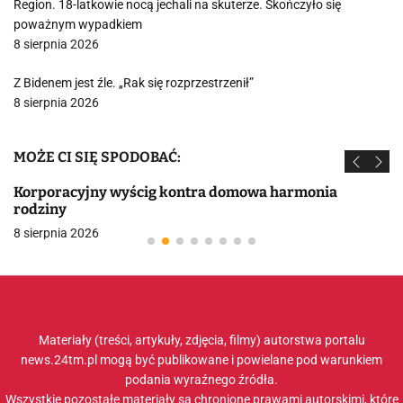
Region. 18-latkowie nocą jechali na skuterze. Skończyło się
poważnym wypadkiem
8 sierpnia 2026
Z Bidenem jest źle. „Rak się rozprzestrzenił”
8 sierpnia 2026
MOŻE CI SIĘ SPODOBAĆ:
Korporacyjny wyścig kontra domowa harmonia
rodziny
8 sierpnia 2026
Materiały (treści, artykuły, zdjęcia, filmy) autorstwa portalu
news.24tm.pl mogą być publikowane i powielane pod warunkiem
podania wyraźnego źródła.
Wszystkie pozostałe materiały są chronione prawami autorskimi, które