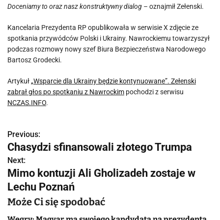
Doceniamy to oraz nasz konstruktywny dialog –
oznajmił Zełenski.
Kancelaria Prezydenta RP opublikowała w serwisie X zdjęcie ze
spotkania przywódców Polski i Ukrainy. Nawrockiemu towarzyszył
podczas rozmowy nowy szef Biura Bezpieczeństwa Narodowego
Bartosz Grodecki.
Artykuł
„Wsparcie dla Ukrainy będzie kontynuowane”. Zełenski
zabrał głos po spotkaniu z Nawrockim
pochodzi z serwisu
NCZAS.INFO
.
Previous:
N
Chasydzi sfinansowali złotego Trumpa
a
Next:
Mimo kontuzji Ali Gholizadeh zostaje w
w
Lechu Poznań
i
Może Ci się spodobać
g
Węgry: Magyar ma swojego kandydata na prezydenta.