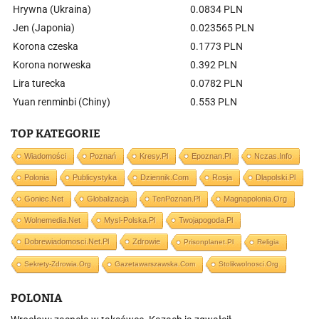
Hrywna (Ukraina)
0.0834 PLN
Jen (Japonia)
0.023565 PLN
Korona czeska
0.1773 PLN
Korona norweska
0.392 PLN
Lira turecka
0.0782 PLN
Yuan renminbi (Chiny)
0.553 PLN
TOP KATEGORIE
Wiadomości
Poznań
Kresy.pl
Epoznan.pl
Nczas.info
Polonia
Publicystyka
Dziennik.com
Rosja
Dlapolski.pl
Goniec.net
Globalizacja
TenPoznan.pl
Magnapolonia.org
Wolnemedia.net
Mysl-Polska.pl
Twojapogoda.pl
Dobrewiadomosci.net.pl
Zdrowie
Prisonplanet.pl
Religia
Sekrety-Zdrowia.org
Gazetawarszawska.com
Stolikwolnosci.org
POLONIA