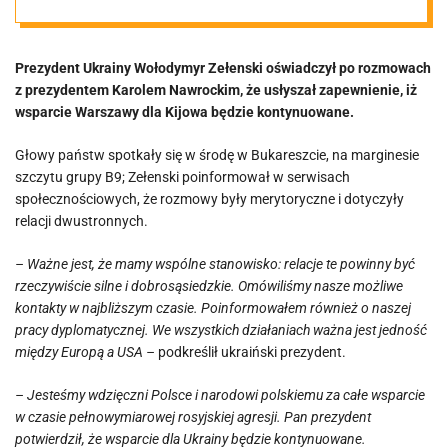
zabrał głos po
Prezydent Ukrainy Wołodymyr Zełenski oświadczył po rozmowach
spotkaniu z
z prezydentem Karolem Nawrockim, że usłyszał zapewnienie, iż
wsparcie Warszawy dla Kijowa będzie kontynuowane.
Nawrockim
Głowy państw spotkały się w środę w Bukareszcie, na marginesie
szczytu grupy B9; Zełenski poinformował w serwisach
społecznościowych, że rozmowy były merytoryczne i dotyczyły
relacji dwustronnych.
– Ważne jest, że mamy wspólne stanowisko: relacje te powinny być
rzeczywiście silne i dobrosąsiedzkie. Omówiliśmy nasze możliwe
kontakty w najbliższym czasie. Poinformowałem również o naszej
pracy dyplomatycznej. We wszystkich działaniach ważna jest jedność
między Europą a USA –
podkreślił ukraiński prezydent.
– Jesteśmy wdzięczni Polsce i narodowi polskiemu za całe wsparcie
w czasie pełnowymiarowej rosyjskiej agresji. Pan prezydent
potwierdził, że wsparcie dla Ukrainy będzie kontynuowane.