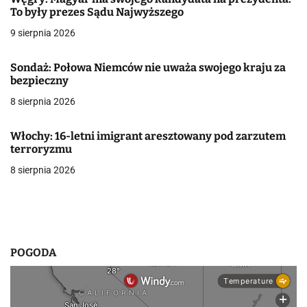
a
To były prezes Sądu Najwyższego
9 sierpnia 2026
c
j
Sondaż: Połowa Niemców nie uważa swojego kraju za
bezpieczny
a
8 sierpnia 2026
w
Włochy: 16-letni imigrant aresztowany pod zarzutem
p
terroryzmu
i
8 sierpnia 2026
s
u
POGODA