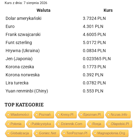
Kurs z dnia: 7 sierpnia 2026
Waluta
Kurs
Dolar amerykański
3.7324 PLN
Euro
4.301 PLN
Frank szwajcarski
4.6005 PLN
Funt szterling
5.0172 PLN
Hrywna (Ukraina)
0.0834 PLN
Jen (Japonia)
0.023565 PLN
Korona czeska
0.1773 PLN
Korona norweska
0.392 PLN
Lira turecka
0.0782 PLN
Yuan renminbi (Chiny)
0.553 PLN
TOP KATEGORIE
Wiadomości
Poznań
Kresy.pl
Epoznan.pl
Nczas.info
Polonia
Publicystyka
Dziennik.com
Rosja
Dlapolski.pl
Globalizacja
Goniec.net
TenPoznan.pl
Magnapolonia.org