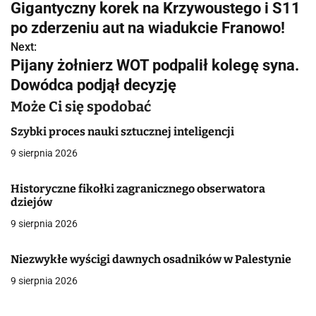
Gigantyczny korek na Krzywoustego i S11
a
po zderzeniu aut na wiadukcie Franowo!
w
Next:
Pijany żołnierz WOT podpalił kolegę syna.
i
Dowódca podjął decyzję
g
Może Ci się spodobać
a
Szybki proces nauki sztucznej inteligencji
c
9 sierpnia 2026
j
Historyczne fikołki zagranicznego obserwatora
dziejów
a
9 sierpnia 2026
w
p
Niezwykłe wyścigi dawnych osadników w Palestynie
9 sierpnia 2026
i
s