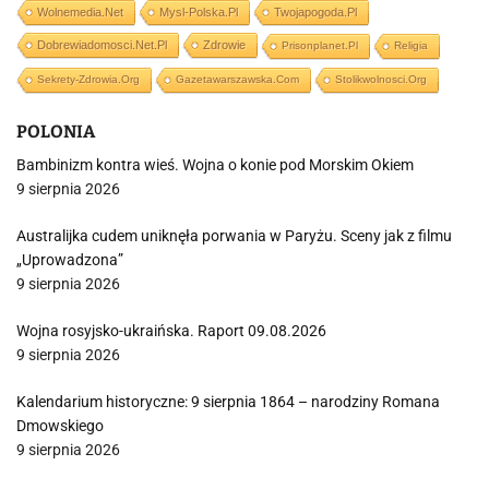
Wolnemedia.net
Mysl-Polska.pl
Twojapogoda.pl
Dobrewiadomosci.net.pl
Zdrowie
Prisonplanet.pl
Religia
Sekrety-Zdrowia.org
Gazetawarszawska.com
Stolikwolnosci.org
POLONIA
Bambinizm kontra wieś. Wojna o konie pod Morskim Okiem
9 sierpnia 2026
Australijka cudem uniknęła porwania w Paryżu. Sceny jak z filmu
„Uprowadzona”
9 sierpnia 2026
Wojna rosyjsko-ukraińska. Raport 09.08.2026
9 sierpnia 2026
Kalendarium historyczne: 9 sierpnia 1864 – narodziny Romana
Dmowskiego
9 sierpnia 2026