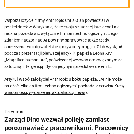
należeć tylko do
Współzałożyciel firmy Anthropic Chris Olah powiedział w
firm
poniedziałek w Watykanie, że rozwoju sztucznej inteligencji nie
można pozostawić wyłącznie firmom technologicznym. Jego
technologiczny
zdaniem nadzór nad AI powinny sprawować także rządy,
społeczeństwo obywatelskie i przywódcy religijni. Olah wystąpił
podczas prezentacji pierwszej encykliki papieża Leona XIV
ch”
„Magnifica humanitas”, poświęconej wyzwaniom związanym ze
sztuczną inteligencją. Był on jedynym przedstawicielem […]
Artykuł
Współzałożyciel Anthropic u boku papieża. „AI nie może
należeć tylko do firm technologicznych”
pochodzi z serwisu
Kresy –
wiadomości, wydarzenia, aktualności, newsy
.
Previous:
N
Zarząd Dino wezwał policję zamiast
a
porozmawiać z pracownikami. Pracownicy