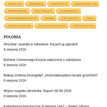
Goniec.net
Globalizacja
TenPoznan.pl
Magnapolonia.org
Wolnemedia.net
Mysl-Polska.pl
Twojapogoda.pl
Dobrewiadomosci.net.pl
Zdrowie
Prisonplanet.pl
Religia
Sekrety-Zdrowia.org
Gazetawarszawska.com
Stolikwolnosci.org
POLONIA
Wrocław: zasnęła w taksówce. Kazach ją zgwałcił
8 sierpnia 2026
Bohater Czerwonego Krzyża oskarżony o zabójstwo
8 sierpnia 2026
Biskup zmienia Ewangelię? „Homoseksualizm nie jest grzechem”
8 sierpnia 2026
Wojna rosyjsko-ukraińska. Raport 08.08.2026
8 sierpnia 2026
Kalendarium historyczne: 8 sierpnia 1667 – śmierć zdrajcy