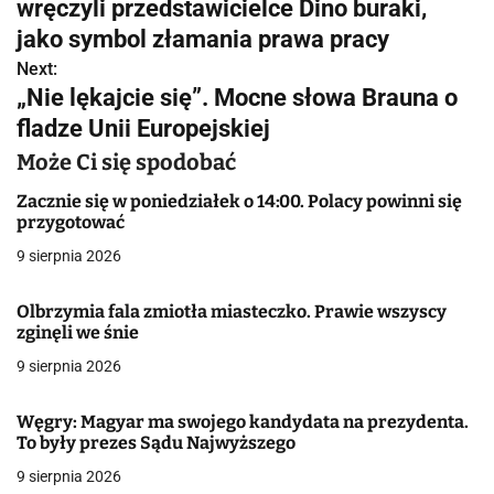
w
wręczyli przedstawicielce Dino buraki,
jako symbol złamania prawa pracy
i
Next:
g
„Nie lękajcie się”. Mocne słowa Brauna o
fladze Unii Europejskiej
a
Może Ci się spodobać
c
Zacznie się w poniedziałek o 14:00. Polacy powinni się
j
przygotować
a
9 sierpnia 2026
w
Olbrzymia fala zmiotła miasteczko. Prawie wszyscy
zginęli we śnie
p
9 sierpnia 2026
i
s
Węgry: Magyar ma swojego kandydata na prezydenta.
To były prezes Sądu Najwyższego
u
9 sierpnia 2026