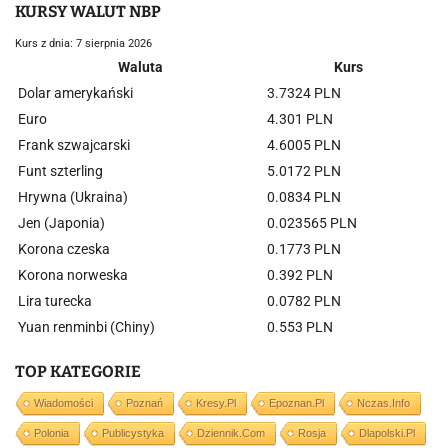
KURSY WALUT NBP
Kurs z dnia: 7 sierpnia 2026
Waluta
Kurs
Dolar amerykański
3.7324 PLN
Euro
4.301 PLN
Frank szwajcarski
4.6005 PLN
Funt szterling
5.0172 PLN
Hrywna (Ukraina)
0.0834 PLN
Jen (Japonia)
0.023565 PLN
Korona czeska
0.1773 PLN
Korona norweska
0.392 PLN
Lira turecka
0.0782 PLN
Yuan renminbi (Chiny)
0.553 PLN
TOP KATEGORIE
Wiadomości
Poznań
Kresy.pl
Epoznan.pl
Nczas.info
Polonia
Publicystyka
Dziennik.com
Rosja
Dlapolski.pl