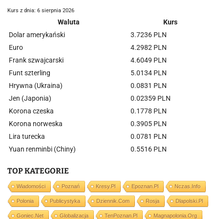
Kurs z dnia: 6 sierpnia 2026
Waluta
Kurs
Dolar amerykański
3.7236 PLN
Euro
4.2982 PLN
Frank szwajcarski
4.6049 PLN
Funt szterling
5.0134 PLN
Hrywna (Ukraina)
0.0831 PLN
Jen (Japonia)
0.02359 PLN
Korona czeska
0.1778 PLN
Korona norweska
0.3905 PLN
Lira turecka
0.0781 PLN
Yuan renminbi (Chiny)
0.5516 PLN
TOP KATEGORIE
Wiadomości
Poznań
Kresy.pl
Epoznan.pl
Nczas.info
Polonia
Publicystyka
Dziennik.com
Rosja
Dlapolski.pl
Goniec.net
Globalizacja
TenPoznan.pl
Magnapolonia.org