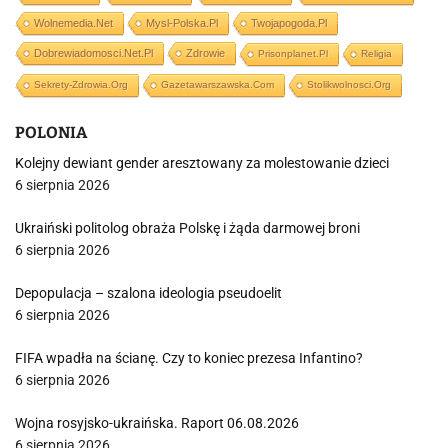
Wolnemedia.net
Mysl-Polska.pl
Twojapogoda.pl
Dobrewiadomosci.net.pl
Zdrowie
Prisonplanet.pl
Religia
Sekrety-Zdrowia.org
Gazetawarszawska.com
Stolikwolnosci.org
POLONIA
Kolejny dewiant gender aresztowany za molestowanie dzieci
6 sierpnia 2026
Ukraiński politolog obraża Polskę i żąda darmowej broni
6 sierpnia 2026
Depopulacja – szalona ideologia pseudoelit
6 sierpnia 2026
FIFA wpadła na ścianę. Czy to koniec prezesa Infantino?
6 sierpnia 2026
Wojna rosyjsko-ukraińska. Raport 06.08.2026
6 sierpnia 2026