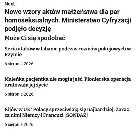
Next:
i
Nowe wzory aktów małżeństwa dla par
g
homoseksualnych. Ministerstwo Cyfryzacji
podjęło decyzję
a
Może Ci się spodobać
c
Seria ataków w Libanie podczas rozmów pokojowych w
j
Rzymie
a
6 sierpnia 2026
w
Maleńka pacjentka nie mogła jeść. Pionierska operacja
uratowała jej życie
p
6 sierpnia 2026
i
s
Kijów w UE? Polacy sprzeciwiają się najbardziej. Zaraz
za nimi Niemcy i Francuzi [SONDAŻ]
u
6 sierpnia 2026