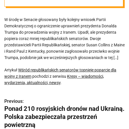
poparcie dla
W środę w Senacie głosowany były kolejny wniosek Partii
wojny z Iranem
Demokratycznej o ograniczenie uprawnień prezydenta Donalda
Trumpa do prowadzenia wojny z Iranem. Upadł, ale prezydenta
popiera coraz mniej republikańskich senatorów. Dwoje
przedstawicieli Partii Republikańskiej, senator Susan Collins z Maine
i Rand Paul z Kentucky, ponownie zagłosowało przeciwko wojnie
Trumpa, podobnie jak we wcześniejszych głosowaniach w tej […]
Artykuł
Wśród republikańskich senatorów topnieje poparcie dla
wojny z Iranem
pochodzi z serwisu
Kresy – wiadomości,
wydarzenia, aktualności, newsy
.
Previous:
N
Ponad 210 rosyjskich dronów nad Ukrainą.
a
Polska zabezpieczała przestrzeń
w
powietrzną