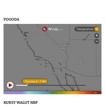
POGODA
KURSY WALUT NBP