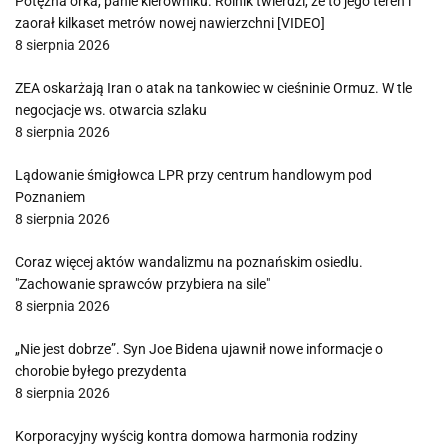
Potężna orka, panie kierowniku. Rolnik twierdzi, że to jego teren i
zaorał kilkaset metrów nowej nawierzchni [VIDEO]
8 sierpnia 2026
ZEA oskarżają Iran o atak na tankowiec w cieśninie Ormuz. W tle
negocjacje ws. otwarcia szlaku
8 sierpnia 2026
Lądowanie śmigłowca LPR przy centrum handlowym pod
Poznaniem
8 sierpnia 2026
Coraz więcej aktów wandalizmu na poznańskim osiedlu.
"Zachowanie sprawców przybiera na sile"
8 sierpnia 2026
„Nie jest dobrze”. Syn Joe Bidena ujawnił nowe informacje o
chorobie byłego prezydenta
8 sierpnia 2026
Korporacyjny wyścig kontra domowa harmonia rodziny