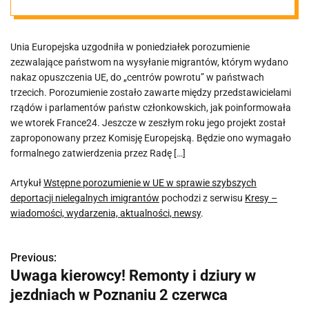
deportacji
Unia Europejska uzgodniła w poniedziałek porozumienie
nielegalnych
zezwalające państwom na wysyłanie migrantów, którym wydano
nakaz opuszczenia UE, do „centrów powrotu” w państwach
imigrantów
trzecich. Porozumienie zostało zawarte między przedstawicielami
rządów i parlamentów państw członkowskich, jak poinformowała
we wtorek France24. Jeszcze w zeszłym roku jego projekt został
zaproponowany przez Komisję Europejską. Będzie ono wymagało
formalnego zatwierdzenia przez Radę […]
Artykuł
Wstępne porozumienie w UE w sprawie szybszych
deportacji nielegalnych imigrantów
pochodzi z serwisu
Kresy –
wiadomości, wydarzenia, aktualności, newsy
.
Previous:
N
Uwaga kierowcy! Remonty i dziury w
a
jezdniach w Poznaniu 2 czerwca