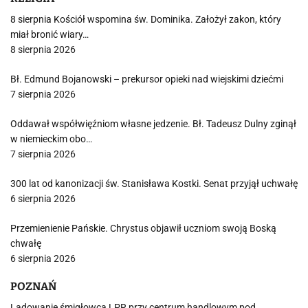
8 sierpnia Kościół wspomina św. Dominika. Założył zakon, który
miał bronić wiary…
8 sierpnia 2026
Bł. Edmund Bojanowski – prekursor opieki nad wiejskimi dziećmi
7 sierpnia 2026
Oddawał współwięźniom własne jedzenie. Bł. Tadeusz Dulny zginął
w niemieckim obo…
7 sierpnia 2026
300 lat od kanonizacji św. Stanisława Kostki. Senat przyjął uchwałę
6 sierpnia 2026
Przemienienie Pańskie. Chrystus objawił uczniom swoją Boską
chwałę
6 sierpnia 2026
POZNAŃ
Lądowanie śmigłowca LPR przy centrum handlowym pod