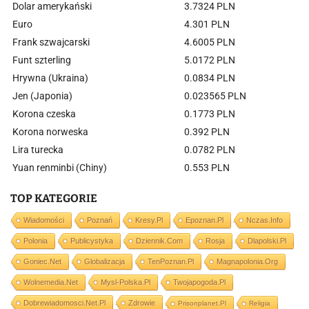
Dolar amerykański
3.7324 PLN
Euro
4.301 PLN
Frank szwajcarski
4.6005 PLN
Funt szterling
5.0172 PLN
Hrywna (Ukraina)
0.0834 PLN
Jen (Japonia)
0.023565 PLN
Korona czeska
0.1773 PLN
Korona norweska
0.392 PLN
Lira turecka
0.0782 PLN
Yuan renminbi (Chiny)
0.553 PLN
TOP KATEGORIE
Wiadomości
Poznań
Kresy.pl
Epoznan.pl
Nczas.info
Polonia
Publicystyka
Dziennik.com
Rosja
Dlapolski.pl
Goniec.net
Globalizacja
TenPoznan.pl
Magnapolonia.org
Wolnemedia.net
Mysl-Polska.pl
Twojapogoda.pl
Dobrewiadomosci.net.pl
Zdrowie
Prisonplanet.pl
Religia