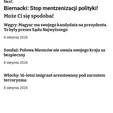
w
Next:
Biernacki: Stop mentzenizacji polityki!
i
Może Ci się spodobać
g
Węgry: Magyar ma swojego kandydata na prezydenta.
a
To były prezes Sądu Najwyższego
9 sierpnia 2026
c
j
Sondaż: Połowa Niemców nie uważa swojego kraju za
bezpieczny
a
8 sierpnia 2026
w
Włochy: 16-letni imigrant aresztowany pod zarzutem
p
terroryzmu
i
8 sierpnia 2026
s
u