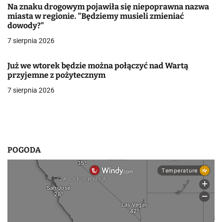
Na znaku drogowym pojawiła się niepoprawna nazwa
w
miasta w regionie. "Będziemy musieli zmieniać
dowody?"
p
7 sierpnia 2026
i
Już we wtorek będzie można połączyć nad Wartą
s
przyjemne z pożytecznym
u
7 sierpnia 2026
POGODA