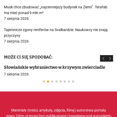
Musk chce zbudować „najcenniejszy budynek na Ziemi”. Terafab
ma mieć ponad 9 mln m²
7 sierpnia 2026
Tajemnicze zgony reniferów na Svalbardzie. Naukowcy nie znają
przyczyny
7 sierpnia 2026
MOŻE CI SIĘ SPODOBAĆ:
Słowiańskie wybraniectwo w krzywym zwierciadle
7 sierpnia 2026
Materiały (treści, artykuły, zdjęcia, filmy) autorstwa portalu
news.24tm.pl mogą być publikowane i powielane pod warunkiem