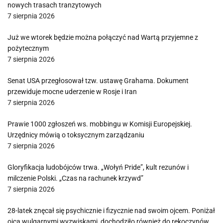
nowych trasach tranzytowych
7 sierpnia 2026
Już we wtorek będzie można połączyć nad Wartą przyjemne z
pożytecznym
7 sierpnia 2026
Senat USA przegłosował tzw. ustawę Grahama. Dokument
przewiduje mocne uderzenie w Rosje i Iran
7 sierpnia 2026
Prawie 1000 zgłoszeń ws. mobbingu w Komisji Europejskiej.
Urzędnicy mówią o toksycznym zarządzaniu
7 sierpnia 2026
Gloryfikacja ludobójców trwa. „Wołyń Pride”, kult rezunów i
milczenie Polski. „Czas na rachunek krzywd”
7 sierpnia 2026
28-latek znęcał się psychicznie i fizycznie nad swoim ojcem. Poniżał
ojca wulgarnymi wyzwiskami, dochodziło również do rękoczynów