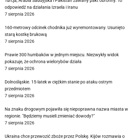
Turcja, Arabia Saudyjska i Pakistan zawarły pakt obronny. To
odpowiedź na działania Izraela i Iranu
7 sierpnia 2026
160-metrowy odcinek chodnika już wyremontowany. Usunięto
starą kostkę brukową
7 sierpnia 2026
Prawie 300 humbaków w jednym miejscu. Niezwykły widok
pokazuje, że ochrona wielorybów działa
7 sierpnia 2026
Dolnośląskie. 15-latek w ciężkim stanie po ataku ostrym
przedmiotem
7 sierpnia 2026
Na znaku drogowym pojawiła się niepoprawna nazwa miasta w
regionie. "Będziemy musieli zmieniać dowody?"
7 sierpnia 2026
Ukraina chce przewozić zboże przez Polskę. Kijów rozmawia o