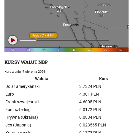
KURSY WALUT NBP
Kurs z dnia: 7 sierpnia 2026
Waluta
Kurs
Dolar amerykański
3.7324 PLN
Euro
4.301 PLN
Frank szwajcarski
4.6005 PLN
Funt szterling
5.0172 PLN
Hrywna (Ukraina)
0.0834 PLN
Jen (Japonia)
0.023565 PLN
Korona czeska
0.1773 PLN