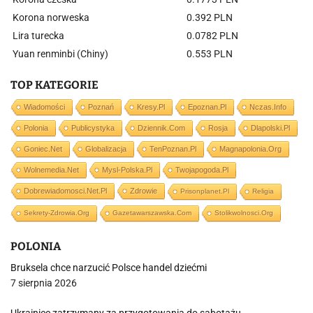
Korona norweska
0.392 PLN
Lira turecka
0.0782 PLN
Yuan renminbi (Chiny)
0.553 PLN
TOP KATEGORIE
Wiadomości
Poznań
Kresy.pl
Epoznan.pl
Nczas.info
Polonia
Publicystyka
Dziennik.com
Rosja
Dlapolski.pl
Goniec.net
Globalizacja
TenPoznan.pl
Magnapolonia.org
Wolnemedia.net
Mysl-Polska.pl
Twojapogoda.pl
Dobrewiadomosci.net.pl
Zdrowie
Prisonplanet.pl
Religia
Sekrety-Zdrowia.org
Gazetawarszawska.com
Stolikwolnosci.org
POLONIA
Bruksela chce narzucić Polsce handel dziećmi
7 sierpnia 2026