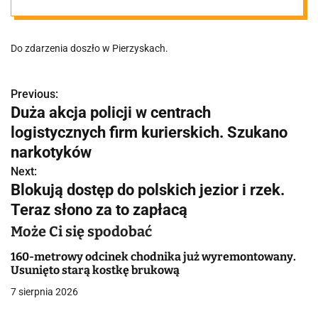
Gniezno.
Do zdarzenia doszło w Pierzyskach.
Zerwana sieć!
Previous:
N
Duża akcja policji w centrach
a
logistycznych firm kurierskich. Szukano
w
narkotyków
Next:
i
Blokują dostęp do polskich jezior i rzek.
g
Teraz słono za to zapłacą
a
Może Ci się spodobać
c
160-metrowy odcinek chodnika już wyremontowany.
Usunięto starą kostkę brukową
j
7 sierpnia 2026
a