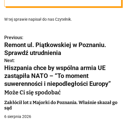
Główny-
W tej sprawie napisał do nas Czytelnik.
Poznań
Górczyn
Previous:
N
Remont ul. Piątkowskiej w Poznaniu.
a
Sprawdź utrudnienia
w
Next:
Hiszpania chce by wspólna armia UE
i
zastąpiła NATO – “To moment
g
suwerenności i niepodległości Europy”
a
Może Ci się spodobać
c
Zakłócił lot z Majorki do Poznania. Właśnie skazał go
sąd
j
6 sierpnia 2026
a