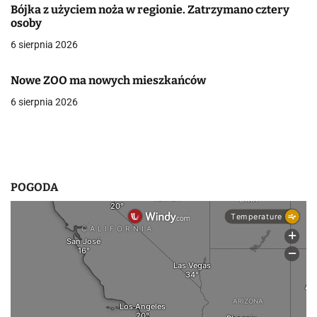
Bójka z użyciem noża w regionie. Zatrzymano cztery
w
osoby
6 sierpnia 2026
p
i
Nowe ZOO ma nowych mieszkańców
s
6 sierpnia 2026
u
POGODA