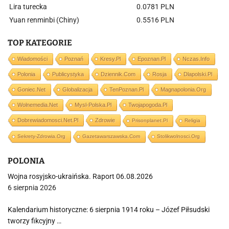
Lira turecka
0.0781 PLN
Yuan renminbi (Chiny)
0.5516 PLN
TOP KATEGORIE
Wiadomości
Poznań
Kresy.pl
Epoznan.pl
Nczas.info
Polonia
Publicystyka
Dziennik.com
Rosja
Dlapolski.pl
Goniec.net
Globalizacja
TenPoznan.pl
Magnapolonia.org
Wolnemedia.net
Mysl-Polska.pl
Twojapogoda.pl
Dobrewiadomosci.net.pl
Zdrowie
Prisonplanet.pl
Religia
Sekrety-Zdrowia.org
Gazetawarszawska.com
Stolikwolnosci.org
POLONIA
Wojna rosyjsko-ukraińska. Raport 06.08.2026
6 sierpnia 2026
Kalendarium historyczne: 6 sierpnia 1914 roku – Józef Piłsudski
tworzy fikcyjny …