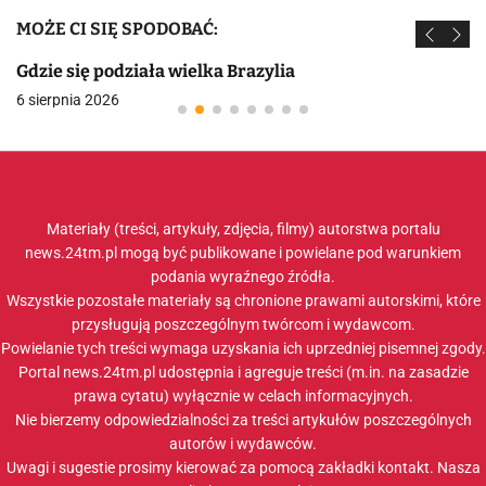
MOŻE CI SIĘ SPODOBAĆ:
Gdzie się podziała wielka Brazylia
6 sierpnia 2026
Materiały (treści, artykuły, zdjęcia, filmy) autorstwa portalu
news.24tm.pl mogą być publikowane i powielane pod warunkiem
podania wyraźnego źródła.
Wszystkie pozostałe materiały są chronione prawami autorskimi, które
przysługują poszczególnym twórcom i wydawcom.
Powielanie tych treści wymaga uzyskania ich uprzedniej pisemnej zgody.
Portal news.24tm.pl udostępnia i agreguje treści (m.in. na zasadzie
prawa cytatu) wyłącznie w celach informacyjnych.
Nie bierzemy odpowiedzialności za treści artykułów poszczególnych
autorów i wydawców.
Uwagi i sugestie prosimy kierować za pomocą zakładki
kontakt
. Nasza