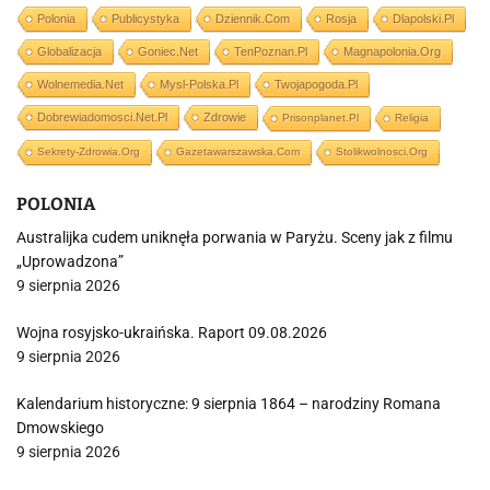
Polonia
Publicystyka
Dziennik.com
Rosja
Dlapolski.pl
Globalizacja
Goniec.net
TenPoznan.pl
Magnapolonia.org
Wolnemedia.net
Mysl-Polska.pl
Twojapogoda.pl
Dobrewiadomosci.net.pl
Zdrowie
Prisonplanet.pl
Religia
Sekrety-Zdrowia.org
Gazetawarszawska.com
Stolikwolnosci.org
POLONIA
Australijka cudem uniknęła porwania w Paryżu. Sceny jak z filmu
„Uprowadzona”
9 sierpnia 2026
Wojna rosyjsko-ukraińska. Raport 09.08.2026
9 sierpnia 2026
Kalendarium historyczne: 9 sierpnia 1864 – narodziny Romana
Dmowskiego
9 sierpnia 2026