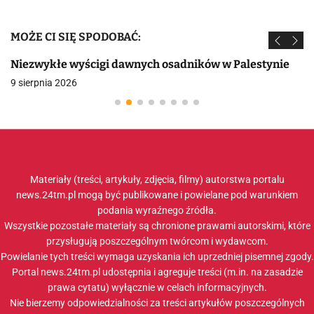
MOŻE CI SIĘ SPODOBAĆ:
Niezwykłe wyścigi dawnych osadników w Palestynie
9 sierpnia 2026
Materiały (treści, artykuły, zdjęcia, filmy) autorstwa portalu
news.24tm.pl mogą być publikowane i powielane pod warunkiem
podania wyraźnego źródła.
Wszystkie pozostałe materiały są chronione prawami autorskimi, które
przysługują poszczególnym twórcom i wydawcom.
Powielanie tych treści wymaga uzyskania ich uprzedniej pisemnej zgody.
Portal news.24tm.pl udostępnia i agreguje treści (m.in. na zasadzie
prawa cytatu) wyłącznie w celach informacyjnych.
Nie bierzemy odpowiedzialności za treści artykułów poszczególnych