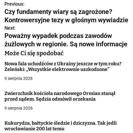
Previous:
N
Czy fundamenty wiary są zagrożone?
a
Kontrowersyjne tezy w głośnym wywiadzie
w
Next:
Poważny wypadek podczas zawodów
i
żużlowych w regionie. Są nowe informacje
g
Może Ci się spodobać
a
Nowa fala uchodźców z Ukrainy jeszcze w tym roku?
Zeleński: „Wszystkie elektrownie uszkodzone”
c
9 sierpnia 2026
j
Zwierzchnik kościoła narodowego Ormian stanął
a
przed sądem. Sędzia odmówił orzekania
w
9 sierpnia 2026
p
Kukurydza, bałtyckie śledzie i dziczyzna. Tak jedli
i
wrocławianie 200 lat temu