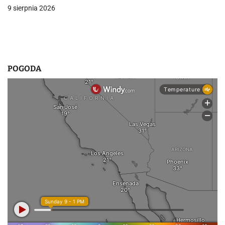
9 sierpnia 2026
s
u
POGODA