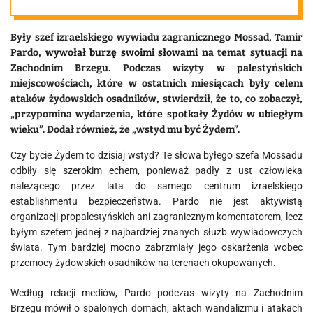
działania
Były szef izraelskiego wywiadu zagranicznego Mossad,
Tamir
osadników do
Pardo
,
wywołał burzę swoimi słowami
na temat sytuacji na
Zachodnim Brzegu. Podczas wizyty w palestyńskich
miejscowościach, które w ostatnich miesiącach były celem
Holocaustu
ataków żydowskich osadników, stwierdził, że to, co zobaczył,
„przypomina wydarzenia, które spotkały Żydów w ubiegłym
wieku”. Dodał również, że „wstyd mu być Żydem”.
Czy bycie Żydem to dzisiaj wstyd? Te słowa byłego szefa Mossadu
odbiły się szerokim echem, ponieważ padły z ust człowieka
należącego przez lata do samego centrum izraelskiego
establishmentu bezpieczeństwa. Pardo nie jest aktywistą
organizacji propalestyńskich ani zagranicznym komentatorem, lecz
byłym szefem jednej z najbardziej znanych służb wywiadowczych
świata. Tym bardziej mocno zabrzmiały jego oskarżenia wobec
przemocy żydowskich osadników na terenach okupowanych.
Według relacji mediów, Pardo podczas wizyty na Zachodnim
Brzegu mówił o spalonych domach, aktach wandalizmu i atakach