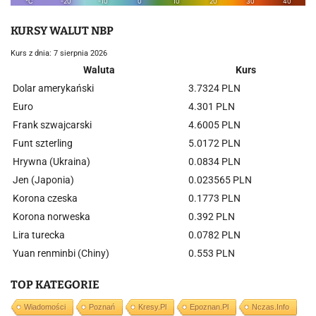
KURSY WALUT NBP
Kurs z dnia: 7 sierpnia 2026
Waluta
Kurs
Dolar amerykański
3.7324 PLN
Euro
4.301 PLN
Frank szwajcarski
4.6005 PLN
Funt szterling
5.0172 PLN
Hrywna (Ukraina)
0.0834 PLN
Jen (Japonia)
0.023565 PLN
Korona czeska
0.1773 PLN
Korona norweska
0.392 PLN
Lira turecka
0.0782 PLN
Yuan renminbi (Chiny)
0.553 PLN
TOP KATEGORIE
Wiadomości
Poznań
Kresy.pl
Epoznan.pl
Nczas.info