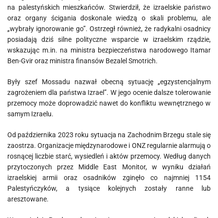
na palestyńskich mieszkańców. Stwierdził, że izraelskie państwo
oraz organy ścigania doskonale wiedzą o skali problemu, ale
„wybrały ignorowanie go”. Ostrzegł również, że radykalni osadnicy
posiadają dziś silne polityczne wsparcie w izraelskim rządzie,
wskazując m.in. na ministra bezpieczeństwa narodowego
Itamar
Ben-Gvir
oraz ministra finansów
Bezalel Smotrich
.
Były szef Mossadu nazwał obecną sytuację „egzystencjalnym
zagrożeniem dla państwa Izrael”. W jego ocenie dalsze tolerowanie
przemocy może doprowadzić nawet do konfliktu wewnętrznego w
samym Izraelu.
Od października 2023 roku sytuacja na Zachodnim Brzegu stale się
zaostrza. Organizacje międzynarodowe i ONZ regularnie alarmują o
rosnącej liczbie starć, wysiedleń i aktów przemocy. Według danych
przytoczonych przez Middle East Monitor, w wyniku działań
izraelskiej armii oraz osadników zginęło co najmniej 1154
Palestyńczyków, a tysiące kolejnych zostały ranne lub
aresztowane.