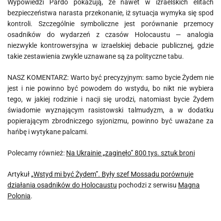
Wypowiedzi Pardo pokazują, że nawet w izraelskich elitach
bezpieczeństwa narasta przekonanie, iż sytuacja wymyka się spod
kontroli. Szczególnie symboliczne jest porównanie przemocy
osadników do wydarzeń z czasów Holocaustu — analogia
niezwykle kontrowersyjna w izraelskiej debacie publicznej, gdzie
takie zestawienia zwykle uznawane są za polityczne tabu.
NASZ KOMENTARZ: Warto być precyzyjnym: samo bycie Żydem nie
jest i nie powinno być powodem do wstydu, bo nikt nie wybiera
tego, w jakiej rodzinie i nacji się urodzi, natomiast bycie Żydem
świadomie wyznającym rasistowski talmudyzm, a w dodatku
popierającym zbrodniczego syjonizmu, powinno być uważane za
hańbę i wytykane palcami.
Polecamy również:
Na Ukrainie „zaginęło” 800 tys. sztuk broni
Artykuł
„Wstyd mi być Żydem”. Były szef Mossadu porównuje
działania osadników do Holocaustu
pochodzi z serwisu
Magna
Polonia
.