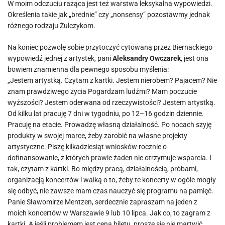
W moim odczuciu rażąca jest też warstwa leksykalna wypowiedzi.
Określenia takie jak „brednie” czy „nonsensy” pozostawmy jednak
różnego rodzaju Żulczykom.
Na koniec pozwolę sobie przytoczyć cytowaną przez Biernackiego
wypowiedź jednej z artystek, pani
Aleksandry Owczarek
, jest ona
bowiem znamienna dla pewnego sposobu myślenia:
„Jestem artystką. Czytam z kartki. Jestem nierobem? Pajacem? Nie
znam prawdziwego życia Pogardzam ludźmi? Mam poczucie
wyższości? Jestem oderwana od rzeczywistości? Jestem artystką.
Od kilku lat pracuję 7 dni w tygodniu, po 12–16 godzin dziennie.
Pracuję na etacie. Prowadzę własną działalność. Po nocach szyję
produkty w swojej marce, żeby zarobić na własne projekty
artystyczne. Piszę kilkadziesiąt wniosków rocznie o
dofinansowanie, z których prawie żaden nie otrzymuje wsparcia. I
tak, czytam z kartki. Bo między pracą, działalnością, próbami,
organizacją koncertów i walką o to, żeby te koncerty w ogóle mogły
się odbyć, nie zawsze mam czas nauczyć się programu na pamięć.
Panie Sławomirze Mentzen, serdecznie zapraszam na jeden z
moich koncertów w Warszawie 9 lub 10 lipca. Jak co, to zagram z
kartki. A jeśli problemem jest cena biletu, proszę się nie martwić,