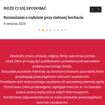
MOŻE CI SIĘ SPODOBAĆ:
Rozważania o rodzinie przy zielonej herbacie
9 sierpnia 2026
Materiały (treści, artykuły, zdjęcia, filmy) autorstwa portalu
news.24tm.pl mogą być publikowane i powielane pod warunkiem
podania wyraźnego źródła.
Wszystkie pozostałe materiały są chronione prawami autorskimi, które
przysługują poszczególnym twórcom i wydawcom.
Powielanie tych treści wymaga uzyskania ich uprzedniej pisemnej zgody.
Portal news.24tm.pl udostępnia i agreguje treści (m.in. na zasadzie
prawa cytatu) wyłącznie w celach informacyjnych.
Nie bierzemy odpowiedzialności za treści artykułów poszczególnych
autorów i wydawców.