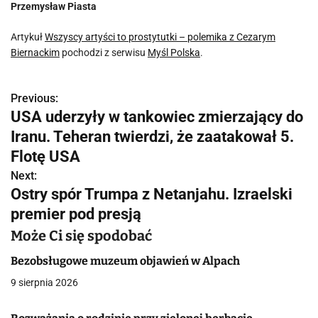
Przemysław Piasta
Artykuł
Wszyscy artyści to prostytutki – polemika z Cezarym
Biernackim
pochodzi z serwisu
Myśl Polska
.
Previous:
N
USA uderzyły w tankowiec zmierzający do
a
Iranu. Teheran twierdzi, że zaatakował 5.
w
Flotę USA
Next:
i
Ostry spór Trumpa z Netanjahu. Izraelski
g
premier pod presją
a
Może Ci się spodobać
c
Bezobsługowe muzeum objawień w Alpach
9 sierpnia 2026
j