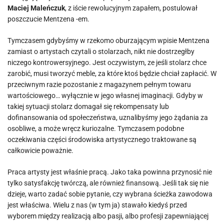
Maciej Maleńczuk
, z iście rewolucyjnym zapałem, postulował
poszczucie Mentzena -em.
Tymczasem gdybyśmy w rzekomo oburzającym wpisie Mentzena
zamiast o artystach czytali o stolarzach, nikt nie dostrzegłby
niczego kontrowersyjnego. Jest oczywistym, ze jeśli stolarz chce
zarobić, musi tworzyć meble, za które ktoś będzie chciał zapłacić. W
przeciwnym razie pozostanie z magazynem pełnym towaru
wartościowego… wyłącznie w jego własnej imaginacji. Gdyby w
takiej sytuacji stolarz domagał się rekompensaty lub
dofinansowania od społeczeństwa, uznalibyśmy jego żądania za
osobliwe, a może wręcz kuriozalne. Tymczasem podobne
oczekiwania części środowiska artystycznego traktowane są
całkowicie poważnie.
Praca artysty jest właśnie pracą. Jako taka powinna przynosić nie
tylko satysfakcję twórczą, ale również finansową. Jeśli tak się nie
dzieje, warto zadać sobie pytanie, czy wybrana ścieżka zawodowa
jest właściwa. Wielu z nas (w tym ja) stawało kiedyś przed
wyborem między realizacją albo pasji, albo profesji zapewniającej