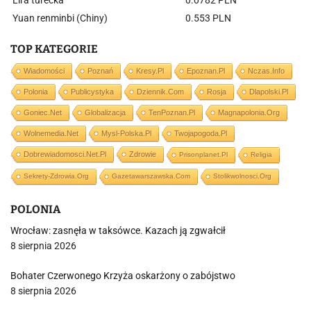
Lira turecka
0.0782 PLN
Yuan renminbi (Chiny)
0.553 PLN
TOP KATEGORIE
Wiadomości
Poznań
Kresy.pl
Epoznan.pl
Nczas.info
Polonia
Publicystyka
Dziennik.com
Rosja
Dlapolski.pl
Goniec.net
Globalizacja
TenPoznan.pl
Magnapolonia.org
Wolnemedia.net
Mysl-Polska.pl
Twojapogoda.pl
Dobrewiadomosci.net.pl
Zdrowie
Prisonplanet.pl
Religia
Sekrety-Zdrowia.org
Gazetawarszawska.com
Stolikwolnosci.org
POLONIA
Wrocław: zasnęła w taksówce. Kazach ją zgwałcił
8 sierpnia 2026
Bohater Czerwonego Krzyża oskarżony o zabójstwo
8 sierpnia 2026