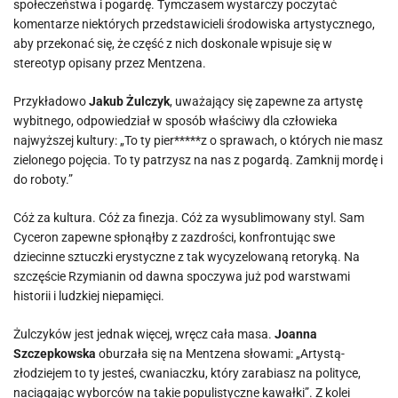
społeczeństwa i pogardę. Tymczasem wystarczy poczytać
komentarze niektórych przedstawicieli środowiska artystycznego,
aby przekonać się, że część z nich doskonale wpisuje się w
stereotyp opisany przez Mentzena.
Przykładowo
Jakub Żulczyk
, uważający się zapewne za artystę
wybitnego, odpowiedział w sposób właściwy dla człowieka
najwyższej kultury: „To ty pier*****z o sprawach, o których nie masz
zielonego pojęcia. To ty patrzysz na nas z pogardą. Zamknij mordę i
do roboty.”
Cóż za kultura. Cóż za finezja. Cóż za wysublimowany styl. Sam
Cyceron zapewne spłonąłby z zazdrości, konfrontując swe
dziecinne sztuczki erystyczne z tak wycyzelowaną retoryką. Na
szczęście Rzymianin od dawna spoczywa już pod warstwami
historii i ludzkiej niepamięci.
Żulczyków jest jednak więcej, wręcz cała masa.
Joanna
Szczepkowska
oburzała się na Mentzena słowami: „Artystą-
złodziejem to ty jesteś, cwaniaczku, który zarabiasz na polityce,
naciągając wyborców na takie populistyczne kawałki”. Z kolei