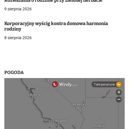
a
Rozważania o rodzinie przy zielonej herbacie
9 sierpnia 2026
w
p
Korporacyjny wyścig kontra domowa harmonia
rodziny
i
8 sierpnia 2026
s
u
POGODA