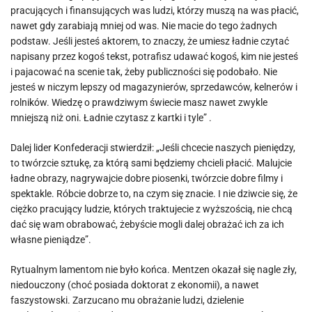
pracujących i finansujących was ludzi, którzy muszą na was płacić,
nawet gdy zarabiają mniej od was. Nie macie do tego żadnych
podstaw. Jeśli jesteś aktorem, to znaczy, że umiesz ładnie czytać
napisany przez kogoś tekst, potrafisz udawać kogoś, kim nie jesteś
i pajacować na scenie tak, żeby publiczności się podobało. Nie
jesteś w niczym lepszy od magazynierów, sprzedawców, kelnerów i
rolników. Wiedzę o prawdziwym świecie masz nawet zwykle
mniejszą niż oni. Ładnie czytasz z kartki i tyle” .
Dalej lider Konfederacji stwierdził: „Jeśli chcecie naszych pieniędzy,
to twórzcie sztukę, za którą sami będziemy chcieli płacić. Malujcie
ładne obrazy, nagrywajcie dobre piosenki, twórzcie dobre filmy i
spektakle. Róbcie dobrze to, na czym się znacie. I nie dziwcie się, że
ciężko pracujący ludzie, których traktujecie z wyższością, nie chcą
dać się wam obrabować, żebyście mogli dalej obrażać ich za ich
własne pieniądze”.
Rytualnym lamentom nie było końca. Mentzen okazał się nagle zły,
niedouczony (choć posiada doktorat z ekonomii), a nawet
faszystowski. Zarzucano mu obrażanie ludzi, dzielenie