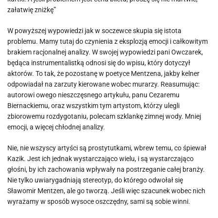
załatwię zniżkę”
W powyższej wypowiedzi jak w soczewce skupia się istota
problemu. Mamy tutaj do czynienia z eksplozją emocji i całkowitym
brakiem racjonalnej analizy. W swojej wypowiedzi pani Owczarek,
będąca instrumentalistką odnosi się do wpisu, który dotyczył
aktorów. To tak, że pozostanę w poetyce Mentzena, jakby kelner
odpowiadał na zarzuty kierowane wobec murarzy. Reasumując:
autorowi owego nieszczęsnego artykułu, panu Cezaremu
Biernackiemu, oraz wszystkim tym artystom, którzy ulegli
zbiorowemu rozdygotaniu, polecam szklankę zimnej wody. Mniej
emocji, a więcej chłodnej analizy.
Nie, nie wszyscy artyści są prostytutkami, wbrew temu, co śpiewał
Kazik. Jest ich jednak wystarczająco wielu, i są wystarczająco
głośni, by ich zachowania wpływały na postrzeganie całej branży.
Nie tylko uwiarygadniają stereotyp, do którego odwołał się
Sławomir Mentzen, ale go tworzą. Jeśli więc szacunek wobec nich
wyrażamy w sposób wysoce oszczędny, sami są sobie winni.