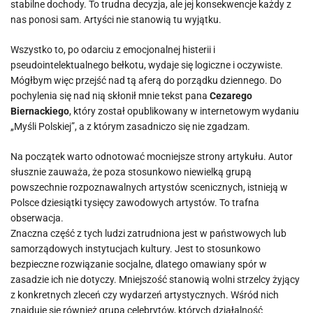
stabilne dochody. To trudna decyzja, ale jej konsekwencje każdy z
nas ponosi sam. Artyści nie stanowią tu wyjątku.
Wszystko to, po odarciu z emocjonalnej histerii i
pseudointelektualnego bełkotu, wydaje się logiczne i oczywiste.
Mógłbym więc przejść nad tą aferą do porządku dziennego. Do
pochylenia się nad nią skłonił mnie tekst pana
Cezarego
Biernackiego
, który został opublikowany w internetowym wydaniu
„Myśli Polskiej”, a z którym zasadniczo się nie zgadzam.
Na początek warto odnotować mocniejsze strony artykułu. Autor
słusznie zauważa, że poza stosunkowo niewielką grupą
powszechnie rozpoznawalnych artystów scenicznych, istnieją w
Polsce dziesiątki tysięcy zawodowych artystów. To trafna
obserwacja.
Znaczna część z tych ludzi zatrudniona jest w państwowych lub
samorządowych instytucjach kultury. Jest to stosunkowo
bezpieczne rozwiązanie socjalne, dlatego omawiany spór w
zasadzie ich nie dotyczy. Mniejszość stanowią wolni strzelcy żyjący
z konkretnych zleceń czy wydarzeń artystycznych. Wśród nich
znajduje się również grupa celebrytów, których działalność