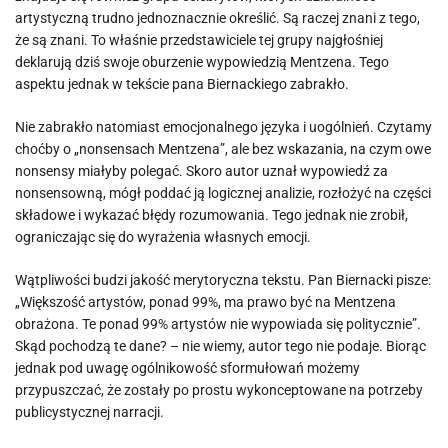
artystyczną trudno jednoznacznie określić. Są raczej znani z tego,
że są znani. To właśnie przedstawiciele tej grupy najgłośniej
deklarują dziś swoje oburzenie wypowiedzią Mentzena. Tego
aspektu jednak w tekście pana Biernackiego zabrakło.
Nie zabrakło natomiast emocjonalnego języka i uogólnień. Czytamy
choćby o „nonsensach Mentzena”, ale bez wskazania, na czym owe
nonsensy miałyby polegać. Skoro autor uznał wypowiedź za
nonsensowną, mógł poddać ją logicznej analizie, rozłożyć na części
składowe i wykazać błędy rozumowania. Tego jednak nie zrobił,
ograniczając się do wyrażenia własnych emocji.
Wątpliwości budzi jakość merytoryczna tekstu. Pan Biernacki pisze:
„Większość artystów, ponad 99%, ma prawo być na Mentzena
obrażona. Te ponad 99% artystów nie wypowiada się politycznie”.
Skąd pochodzą te dane? – nie wiemy, autor tego nie podaje. Biorąc
jednak pod uwagę ogólnikowość sformułowań możemy
przypuszczać, że zostały po prostu wykonceptowane na potrzeby
publicystycznej narracji.