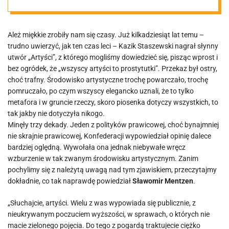
Biernackim
Ależ miękkie zrobiły nam się czasy. Już kilkadziesiąt lat temu –
trudno uwierzyć, jak ten czas leci – Kazik Staszewski nagrał słynny
utwór „Artyści”, z którego mogliśmy dowiedzieć się, pisząc wprost i
bez ogródek, że „wszyscy artyści to prostytutki”. Przekaz był ostry,
choć trafny. Środowisko artystyczne trochę powarczało, trochę
pomruczało, po czym wszyscy elegancko uznali, że to tylko
metafora i w gruncie rzeczy, skoro piosenka dotyczy wszystkich, to
tak jakby nie dotyczyła nikogo.
Minęły trzy dekady. Jeden z polityków prawicowej, choć bynajmniej
nie skrajnie prawicowej, Konfederacji wypowiedział opinię dalece
bardziej oględną. Wywołała ona jednak niebywałe wręcz
wzburzenie w tak zwanym środowisku artystycznym. Zanim
pochylimy się z należytą uwagą nad tym zjawiskiem, przeczytajmy
dokładnie, co tak naprawdę powiedział
Sławomir Mentzen
.
„Słuchajcie, artyści. Wielu z was wypowiada się publicznie, z
nieukrywanym poczuciem wyższości, w sprawach, o których nie
macie zielonego pojęcia. Do tego z pogardą traktujecie ciężko