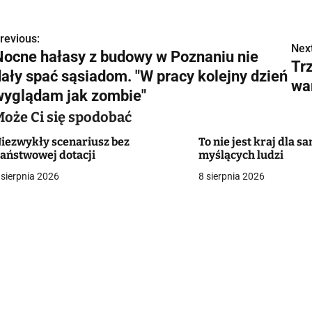
revious:
N
Next
Nocne hałasy z budowy w Poznaniu nie
Tr
a
dały spać sąsiadom. "W pracy kolejny dzień
wa
w
wyglądam jak zombie"
Może Ci się spodobać
iezwykły scenariusz bez
To nie jest kraj dla s
g
aństwowej dotacji
myślących ludzi
a
 sierpnia 2026
8 sierpnia 2026
c
a
w
p