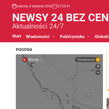
S
sobota, 8 sierpnia 2026
07
:
25
:
42
k
i
NEWSY 24 BEZ CE
p
t
Aktualności 24/7
o
c
Start
Wiadomości
Publicystyka
Globali
o
n
POGODA
t
e
n
t