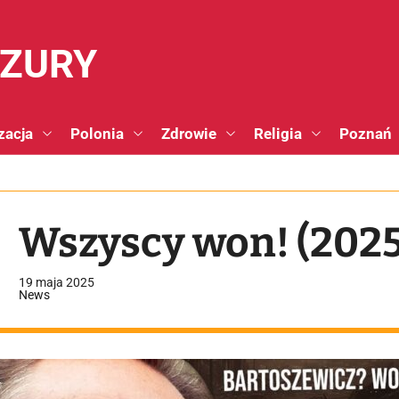
NZURY
zacja
Polonia
Zdrowie
Religia
Poznań
Wszyscy won! (2025
19 maja 2025
News