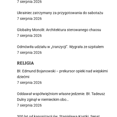
7 sierpnia 2026
i
Ukrainiec zatrzymany za przygotowania do sabotażu
7 sierpnia 2026
Globalny Monolit: Architektura sterowanego chaosu
7 sierpnia 2026
Odmówiła udziału w „tranzycji”. Wygrała ze szpitalem
7 sierpnia 2026
RELIGIA
Bł. Edmund Bojanowski – prekursor opieki nad wiejskimi
dziećmi
7 sierpnia 2026
Oddawał współwięźniom własne jedzenie. Bł. Tadeusz
Dulny zginął w niemieckim obo…
7 sierpnia 2026
300 lat od kanonizacji św. Stanisława Kostki. Senat